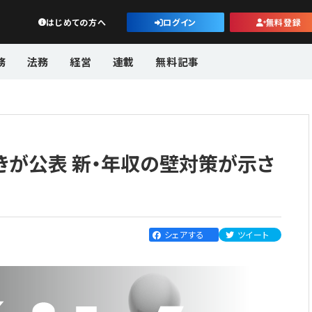
公益・一般法人オンライン
はじめての方へ
ログイン
無料登録
務
法務
経営
連載
無料記事
きが公表 新・年収の壁対策が示さ
シェアする
ツイート