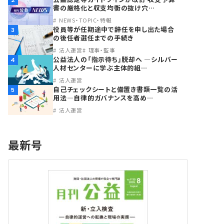
2
書の厳格化と収支均衡の抜け穴…
NEWS・TOPIC・特報
役員等が任期途中で辞任を申し出た場合
3
の後任者選任までの手続き
法人運営
理事・監事
公益法人の「指示待ち」脱却へ ―シルバー
4
人材センターに学ぶ主体的組…
法人運営
自己チェックシートと備置き書類一覧の活
5
用法―自律的ガバナンスを高め…
法人運営
最新号