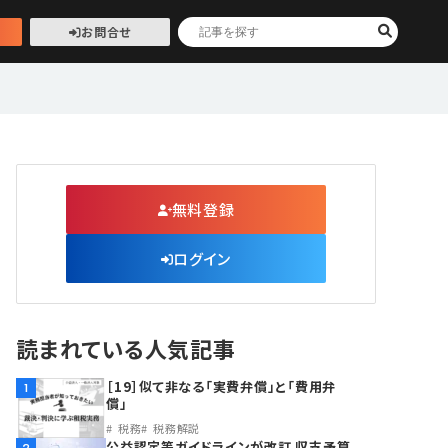
お問合せ
無料登録
ログイン
読まれている人気記事
［19］似て非なる「実費弁償」と「費用弁
1
償」
税務
税務解説
公益認定等ガイドラインが改訂 収支予算