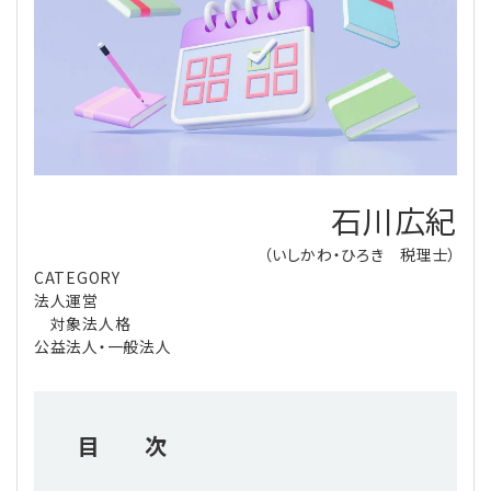
理事・監事
会計処理
労務管理
法務
経営
評議員
寄附
給与計算
利益相反取引
経営
連載
登記関連
税務
法改正-労務
個人情報
資産運用
連載
【連載】公益法人制度のリアル
無料記事
石川広紀
定款関連
インボイス
法改正-法務
IT
論壇
【連載】これからの時代の資産運用
（いしかわ・ひろき 税理士）
CATEGORY
公益・一般法人オンラインとは
法改正-法人運営
電子帳簿保存法
カレンダー
【連載】採用・定着・育成のための人事戦略
法人運営
対象法人格
登録案内
NEWS・TOPIC・特報
【連載】事例に学ぶ立入検査で想定される指摘事項
公益法人・一般法人
専門誌一覧
【連載】オピニオンリーダーのnote
【連載】シェアコモン200インタビュー
目 次
お問合せ
【連載】会計相談室
【連載】シェアコモン200 誌上相談室