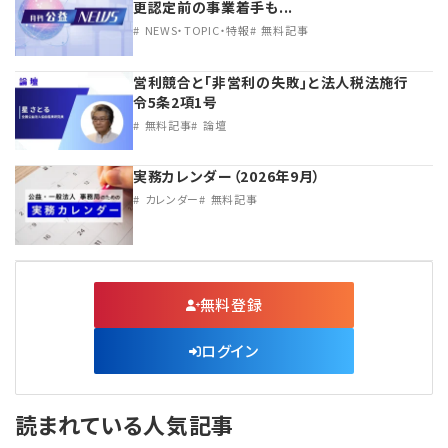
更認定前の事業着手も...
NEWS・TOPIC・特報
無料記事
営利競合と｢非営利の失敗｣と法人税法施行
令5条2項1号
無料記事
論壇
実務カレンダー（2026年9月）
カレンダー
無料記事
無料登録
ログイン
読まれている人気記事