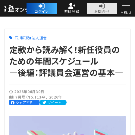
公益・一般法人オ
ログイン
無料登録
お問合せ
MENU
初めての方へ
石川広紀
法人運営
定款から読み解く！新任役員の
ための年間スケジュール
―後編：評議員会運営の基本―
人気記事
法人運営
2026年06月30日
７月号（No.1134）
2026年
法人運営
シェアする
ツイート
会計・税務
理事会
会計・税務
労務
評議員会・社員総会
定期提出書類
労務
法務