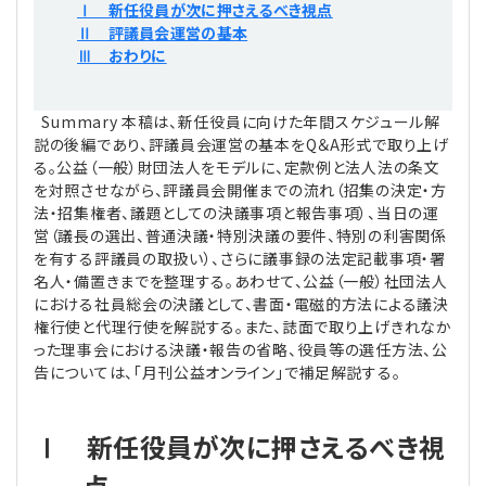
Ⅰ 新任役員が次に押さえるべき視点
プライバシーポリシー
【連載】公益法人運営実務の処方箋
【連載】実務と税務のポイント
Ⅱ 評議員会運営の基本
Ⅲ おわりに
【連載】公益法人会計検定試験一問一答
【連載】事務局だよりPLUS
Summary 本稿は、新任役員に向けた年間スケジュール解
【連載】公益法人のための「新公益信託」活用戦略
【連載】テーマで紐解く逆引きガイドライン
説の後編であり、評議員会運営の基本をQ＆A形式で取り上げ
る。公益（一般）財団法人をモデルに、定款例と法人法の条文
【連載】悩みと向き合う経営学
を対照させながら、評議員会開催までの流れ（招集の決定・方
法・招集権者、議題としての決議事項と報告事項）、当日の運
営（議長の選出、普通決議・特別決議の要件、特別の利害関係
【連載】非営利法人AtoZei
を有する評議員の取扱い）、さらに議事録の法定記載事項・署
名人・備置きまでを整理する。あわせて、公益（一般）社団法人
【連載】労務管理の歩き方
における社員総会の決議として、書面・電磁的方法による議決
権行使と代理行使を解説する。また、誌面で取り上げきれなか
った理事会における決議・報告の省略、役員等の選任方法、公
【連載】AI活用のすすめ
告については、「月刊公益オンライン」で補足解説する。
【連載】IT実務一問一答
Ⅰ 新任役員が次に押さえるべき視
点