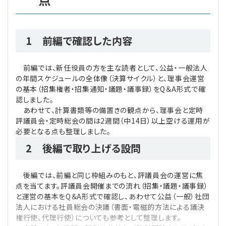
1 前編で確認した内容
前編では、新任役員の方を主な読者として、公益・一般法人
の年間スケジュールの全体像（決算サイクル）と、理事会運営
の基本（招集権者・招集通知・議題・議事録）をQ＆A形式で確
認しました。
あわせて、計算書類等の備置きの観点から、理事会と定時
評議員会・定時総会の間は2週間（中14日）以上空ける運用が
必要となる点も整理しました。
2 後編で取り上げる設問
後編では、前編と同じ枠組みのもと、評議員会の運営に焦
点を当てます。評議員会開催までの流れ（招集・議題・議事録）
と運営の基本をQ＆A形式で確認し、あわせて公益（一般）社団
法人における社員総会の決議（書面・電磁的方法による議決
権行使、代理行使）についても参考として整理します。