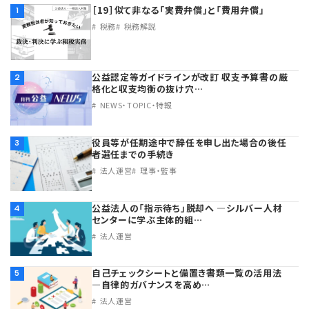
［19］似て非なる「実費弁償」と「費用弁償」
1
税務
税務解説
公益認定等ガイドラインが改訂 収支予算書の厳
2
格化と収支均衡の抜け穴…
NEWS・TOPIC・特報
役員等が任期途中で辞任を申し出た場合の後任
3
者選任までの手続き
法人運営
理事・監事
公益法人の「指示待ち」脱却へ ―シルバー人材
4
センターに学ぶ主体的組…
法人運営
自己チェックシートと備置き書類一覧の活用法
5
―自律的ガバナンスを高め…
法人運営