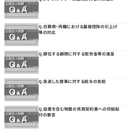
プライバシーポリシー
【連載】公益法人運営実務の処方箋
【連載】実務と税務のポイント
【連載】公益法人会計検定試験一問一答
【連載】事務局だよりPLUS
Q.日額表・丙欄における基礎控除の引上げ
等の対応
【連載】公益法人のための「新公益信託」活用戦略
【連載】テーマで紐解く逆引きガイドライン
【連載】悩みと向き合う経営学
Q.辞任する顧問に対する慰労金等の進呈
【連載】非営利法人AtoZei
【連載】労務管理の歩き方
Q.急逝した理事に対する給与の支給
【連載】AI活用のすすめ
Q.設置を含む物置の売買契約書への印紙貼
【連載】IT実務一問一答
付の要否