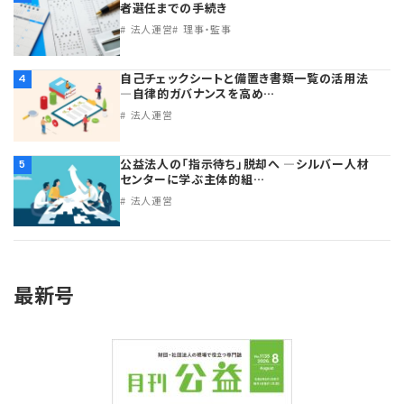
者選任までの手続き
法人運営
理事・監事
自己チェックシートと備置き書類一覧の活用法
4
―自律的ガバナンスを高め…
法人運営
公益法人の「指示待ち」脱却へ ―シルバー人材
5
センターに学ぶ主体的組…
法人運営
最新号