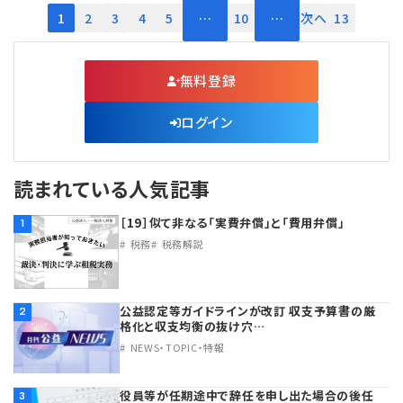
1
2
3
4
5
…
10
…
次へ
13
無料登録
ログイン
読まれている人気記事
［19］似て非なる「実費弁償」と「費用弁償」
1
税務
税務解説
公益認定等ガイドラインが改訂 収支予算書の厳
2
格化と収支均衡の抜け穴…
NEWS・TOPIC・特報
役員等が任期途中で辞任を申し出た場合の後任
3