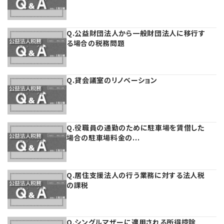
理事・監事
会計処理
労務管理
法務
経営
Q.公益財団法人から一般財団法人に移行す
る場合の税務問題
評議員
寄附
給与計算
利益相反取引
経営
連載
登記関連
税務
法改正-労務
個人情報
資産運用
連載
【連載】公益法人制度のリアル
無料記事
Q.貸会議室のリノベーション
定款関連
インボイス
法改正-法務
IT
論壇
【連載】これからの時代の資産運用
Q.役職員の通勤のために駐車場を賃借した
公益・一般法人オンラインとは
法改正-法人運営
電子帳簿保存法
カレンダー
【連載】採用・定着・育成のための人事戦略
場合の駐車場料金の...
登録案内
NEWS・TOPIC・特報
【連載】事例に学ぶ立入検査で想定される指摘事項
Q.居住支援法人の行う業務に対する法人税
専門誌一覧
【連載】オピニオンリーダーのnote
【連載】シェアコモン200インタビュー
の課税
お問合せ
【連載】会計相談室
【連載】シェアコモン200 誌上相談室
Q.シングルマザーに適用される所得控除