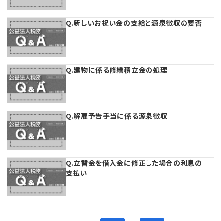
Q.新しいお祝い金の支給と源泉徴収の要否
Q.建物に係る修繕積立金の処理
Q.解雇予告手当に係る源泉徴収
Q.立替金を借入金に修正した場合の利息の
支払い