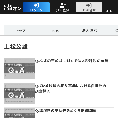
公益・一般法人オ
ログイン
無料登録
お問合せ
MENU
初めての方へ
トップ
人気
法人運営
上松公雄
Q.株式の売却益に対する法人税課税の有無
人気記事
法人運営
Q.ＣＭ放映料の収益事業における負担分の
法人運営
会計・税務
損金算入
理事会
会計・税務
労務
Q.講演料の支払先をめぐる税務問題
評議員会・社員総会
定期提出書類
労務
法務