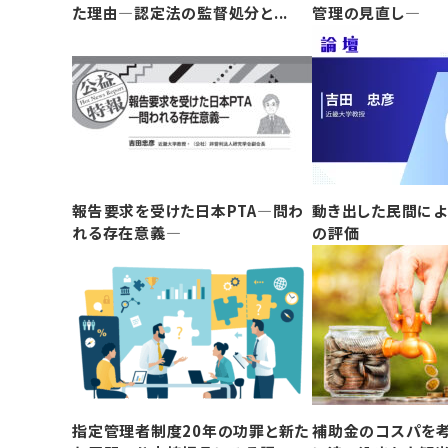
た理由―認定法の監督処分と...
管理の見直し―
報告要求を受けた日本PTA―問わ
動き出した民間に
れる存在意義―
の評価
指定管理者制度20年の功罪と新た
補助金のコスパを