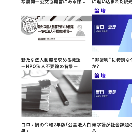
な展開―公文協提言にみる課...
に追い込まれた観
新たな法人制度を求める機運
“非営利”に特別な
―NPO法人不要論の背景―
か?
コロナ禍の令和2年版「公益法人白
頭字語が社会課題
書」
る