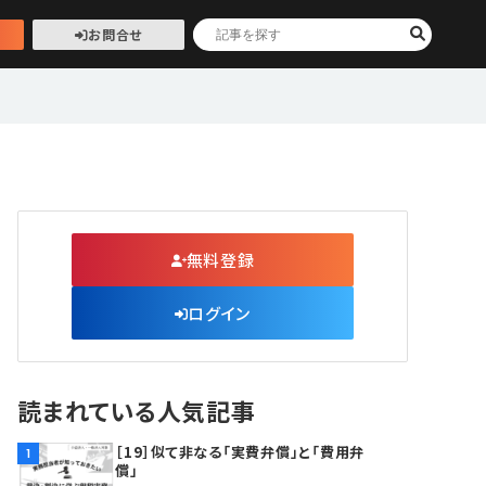
お問合せ
無料登録
ログイン
読まれている人気記事
［19］似て非なる「実費弁償」と「費用弁
1
償」