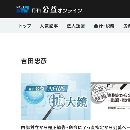
トップ
人気記事
法人運営
会計・税務
労
吉田忠彦
内部対立から是正勧告・命令に至っ
直指定から公募へ