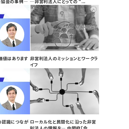
光協会の事例―
─非営利法人にとっての “...
価値はあります
非営利法人のミッションとワークラ
イフ
の認識につなが
ローカル化と民間化に沿った非営
利法人の情報を― 内閣府「令...