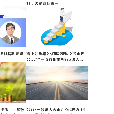
社団の実態調査―
よる非営利組織
賃上げ急増と促進税制にどう向き
合うか？―収益事業を行う法人...
考える ―解散
公益・一般法人の向かうべき方向性