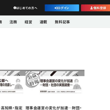
公益・一般法人オンライン
はじめての方へ
ログイン
無料登録
務
法務
経営
連載
無料記事
―高知県・指定
理事会運営の変化が加速―財団・