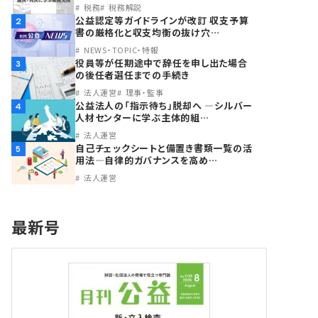
税務
税務解説
公益認定等ガイドラインが改訂 収支予算
2
書の厳格化と収支均衡の抜け穴…
NEWS・TOPIC・特報
役員等が任期途中で辞任を申し出た場合
3
の後任者選任までの手続き
法人運営
理事・監事
公益法人の「指示待ち」脱却へ ―シルバー
4
人材センターに学ぶ主体的組…
法人運営
自己チェックシートと備置き書類一覧の活
5
用法―自律的ガバナンスを高め…
法人運営
最新号