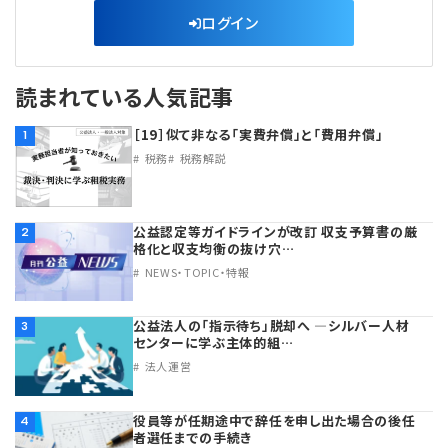
ログイン
読まれている人気記事
［19］似て非なる「実費弁償」と「費用弁償」
1
税務
税務解説
公益認定等ガイドラインが改訂 収支予算書の厳
2
格化と収支均衡の抜け穴…
NEWS・TOPIC・特報
公益法人の「指示待ち」脱却へ ―シルバー人材
3
センターに学ぶ主体的組…
法人運営
役員等が任期途中で辞任を申し出た場合の後任
4
者選任までの手続き