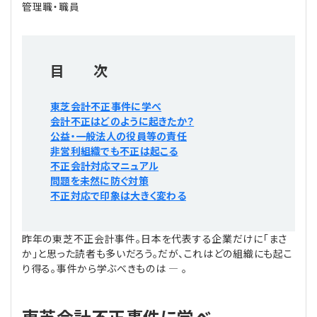
管理職・職員
プライバシーポリシー
【連載】公益法人運営実務の処方箋
【連載】実務と税務のポイント
【連載】公益法人会計検定試験一問一答
【連載】事務局だよりPLUS
目 次
【連載】公益法人のための「新公益信託」活用戦略
【連載】テーマで紐解く逆引きガイドライン
東芝会計不正事件に学べ
会計不正はどのように起きたか？
【連載】悩みと向き合う経営学
公益・一般法人の役員等の責任
非営利組織でも不正は起こる
【連載】非営利法人AtoZei
不正会計対応マニュアル
問題を未然に防ぐ対策
不正対応で印象は大きく変わる
【連載】労務管理の歩き方
【連載】AI活用のすすめ
昨年の東芝不正会計事件。日本を代表する企業だけに「まさ
か」と思った読者も多いだろう。だが、これはどの組織にも起こ
り得る。事件から学ぶべきものは ― 。
【連載】IT実務一問一答
東芝会計不正事件に学べ