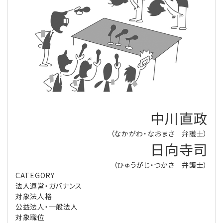
理事・監事
会計処理
労務管理
法務
経営
評議員
寄附
給与計算
利益相反取引
経営
連載
登記関連
税務
法改正-労務
個人情報
資産運用
連載
【連載】公益法人制度のリアル
無料記事
定款関連
インボイス
法改正-法務
IT
論壇
【連載】これからの時代の資産運用
中川直政
公益・一般法人オンラインとは
法改正-法人運営
電子帳簿保存法
カレンダー
【連載】採用・定着・育成のための人事戦略
（なかがわ・なおまさ 弁護士）
日向寺司
登録案内
NEWS・TOPIC・特報
【連載】事例に学ぶ立入検査で想定される指摘事項
（ひゅうがじ・つかさ 弁護士）
CATEGORY
専門誌一覧
【連載】オピニオンリーダーのnote
【連載】シェアコモン200インタビュー
法人運営・ガバナンス
対象法人格
お問合せ
【連載】会計相談室
【連載】シェアコモン200 誌上相談室
公益法人・一般法人
対象職位