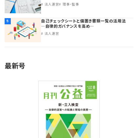
法人運営
理事・監事
自己チェックシートと備置き書類一覧の活用法
5
―自律的ガバナンスを高め…
法人運営
最新号