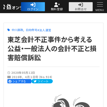
公益・一般法人オ
ログイン
無料登録
お問合せ
MENU
初めての方へ
中川直政
日向寺司
法人運営
東芝会計不正事件から考える
公益・一般法人の会計不正と損
害賠償訴訟
人気記事
法人運営
2020年05月12日
2016年
４月１日号（No.914）
法人運営
シェアする
ツイート
会計・税務
理事会
会計・税務
労務
評議員会・社員総会
定期提出書類
労務
法務