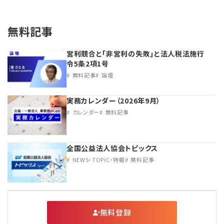
無料記事
営利競合と｢非営利の失敗｣と法人税法施行
令5条2項1号
無料記事
論壇
実務カレンダー（2026年9月）
カレンダー
無料記事
全国公益法人協会トピックス
NEWS・TOPIC・特報
無料記事
無料登録