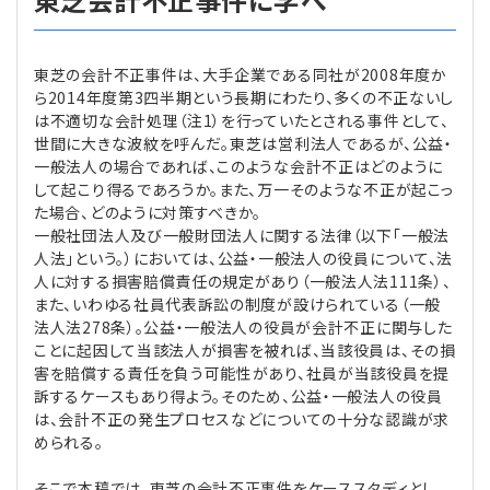
東芝の会計不正事件は、大手企業である同社が2008年度か
ら2014年度第3四半期という長期にわたり、多くの不正ないし
は不適切な会計処理（注1）を行っていたとされる事件として、
世間に大きな波紋を呼んだ。東芝は営利法人であるが、公益・
一般法人の場合であれば、このような会計不正はどのように
して起こり得るであろうか。また、万一そのような不正が起こっ
た場合、どのように対策すべきか。
一般社団法人及び一般財団法人に関する法律（以下「一般法
人法」という。）においては、公益・一般法人の役員について、法
人に対する損害賠償責任の規定があり（一般法人法111条）、
また、いわゆる社員代表訴訟の制度が設けられている（一般
法人法278条）。公益・一般法人の役員が会計不正に関与した
ことに起因して当該法人が損害を被れば、当該役員は、その損
害を賠償する責任を負う可能性があり、社員が当該役員を提
訴するケースもあり得よう。そのため、公益・一般法人の役員
は、会計不正の発生プロセスなどについての十分な認識が求
められる。
そこで本稿では、東芝の会計不正事件をケーススタディとし