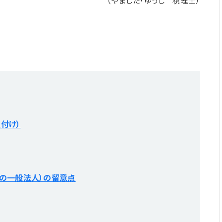
（やました・ゆうじ 税理士）
付け）
の一般法人）の留意点