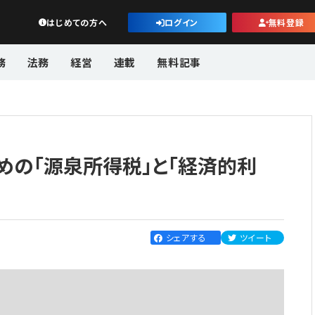
公益・一般法人オンライン
はじめての方へ
ログイン
無料登録
務
法務
経営
連載
無料記事
めの「源泉所得税」と「経済的利
シェアする
ツイート