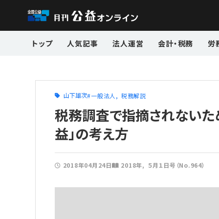
トップ
人気記事
法人運営
会計・税務
労
山下雄次
一般法人
税務解説
税務調査で指摘されないた
益」の考え方
2018年04月24日
2018年
５月１日号（No.964）