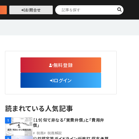
お問合せ
無料登録
ログイン
読まれている人気記事
［19］似て非なる「実費弁償」と「費用弁
1
償」
税務
税務解説
公益認定等ガイドラインが改訂 収支予算