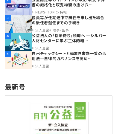
2
書の厳格化と収支均衡の抜け穴…
NEWS・TOPIC・特報
役員等が任期途中で辞任を申し出た場合
3
の後任者選任までの手続き
法人運営
理事・監事
公益法人の「指示待ち」脱却へ ―シルバー
4
人材センターに学ぶ主体的組…
法人運営
自己チェックシートと備置き書類一覧の活
5
用法―自律的ガバナンスを高め…
法人運営
最新号