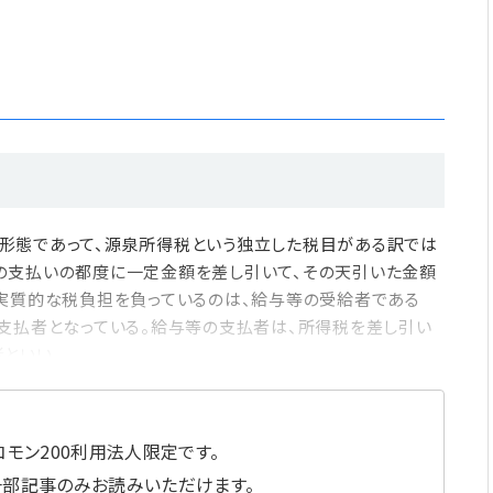
形態であって、源泉所得税という独立した税目がある訳では
の支払いの都度に一定金額を差し引いて、その天引いた金額
、実質的な税負担を負っているのは、給与等の受給者である
支払者となっている。給与等の支払者は、所得税を差し引い
者といい
モン200利用法人限定です。
一部記事のみお読みいただけます。