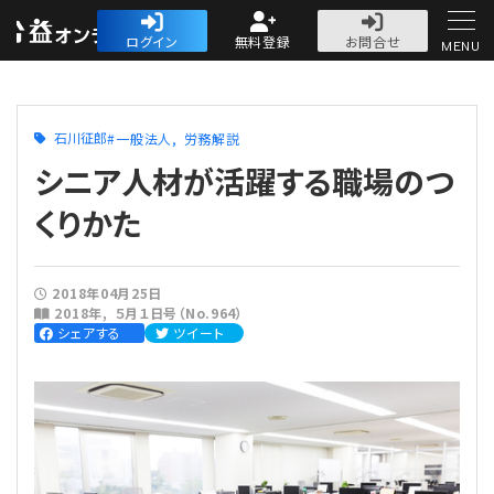
公益・一般法人オ
ログイン
無料登録
お問合せ
MENU
初めての方へ
石川征郎
一般法人
労務解説
シニア人材が活躍する職場のつ
くりかた
人気記事
2018年04月25日
2018年
５月１日号（No.964）
法人運営
シェアする
ツイート
法人運営
会計・税務
理事会
会計・税務
労務
評議員会・社員総会
定期提出書類
労務
法務