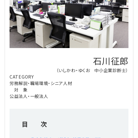
理事・監事
会計処理
労務管理
法務
経営
評議員
寄附
給与計算
利益相反取引
経営
連載
登記関連
税務
法改正-労務
個人情報
資産運用
連載
【連載】公益法人制度のリアル
無料記事
石川征郎
定款関連
インボイス
法改正-法務
IT
論壇
【連載】これからの時代の資産運用
（いしかわ・ゆくお 中小企業診断士）
CATEGORY
公益・一般法人オンラインとは
法改正-法人運営
電子帳簿保存法
カレンダー
【連載】採用・定着・育成のための人事戦略
労務解説・職場環境・シニア人材
対 象
登録案内
NEWS・TOPIC・特報
【連載】事例に学ぶ立入検査で想定される指摘事項
公益法人・一般法人
専門誌一覧
【連載】オピニオンリーダーのnote
【連載】シェアコモン200インタビュー
目 次
お問合せ
【連載】会計相談室
【連載】シェアコモン200 誌上相談室