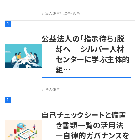
法人運営
理事・監事
4
公益法人の「指示待ち」脱
却へ ―シルバー人材
センターに学ぶ主体的
組…
法人運営
5
自己チェックシートと備置
き書類一覧の活用法
―自律的ガバナンスを