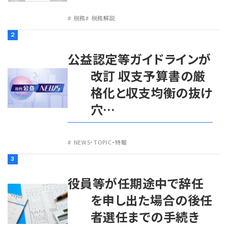
税務
税務解説
2
公益認定等ガイドラインが
改訂 収支予算書の厳
格化と収支均衡の抜け
穴…
NEWS・TOPIC・特報
3
役員等が任期途中で辞任
を申し出た場合の後任
者選任までの手続き