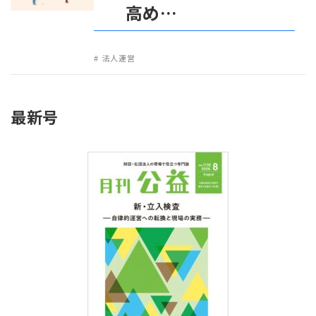
高め…
法人運営
最新号