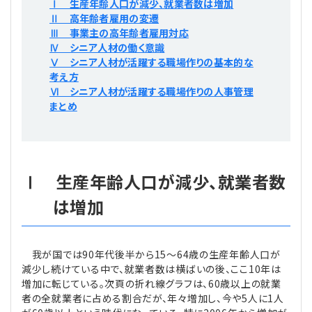
Ⅰ 生産年齢人口が減少、就業者数は増加
プライバシーポリシー
【連載】公益法人運営実務の処方箋
【連載】実務と税務のポイント
Ⅱ 高年齢者雇用の変遷
Ⅲ 事業主の高年齢者雇用対応
Ⅳ シニア人材の働く意識
【連載】公益法人会計検定試験一問一答
【連載】事務局だよりPLUS
Ⅴ シニア人材が活躍する職場作りの基本的な
考え方
【連載】公益法人のための「新公益信託」活用戦略
【連載】テーマで紐解く逆引きガイドライン
Ⅵ シニア人材が活躍する職場作りの人事管理
まとめ
【連載】悩みと向き合う経営学
【連載】非営利法人AtoZei
Ⅰ 生産年齢人口が減少、就業者数
【連載】労務管理の歩き方
は増加
【連載】AI活用のすすめ
我が国では90年代後半から15～64歳の生産年齢人口が
【連載】IT実務一問一答
減少し続けている中で、就業者数は横ばいの後、ここ10年は
増加に転じている。次頁の折れ線グラフは、60歳以上の就業
者の全就業者に占める割合だが、年々増加し、今や5人に1人