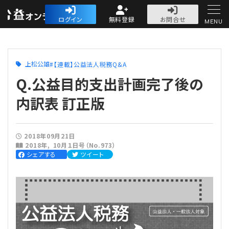
公益・一般法人オ
ログイン
無料登録
お問合せ
MENU
初めての方へ
上松公雄
【連載】公益法人税務Q&A
Q.公益目的支出計画完了後の
内訳表 訂正版
人気記事
2018年09月21日
2018年
10月１日号（No.973）
法人運営
シェアする
ツイート
法人運営
会計・税務
理事会
会計・税務
労務
評議員会・社員総会
定期提出書類
労務
法務