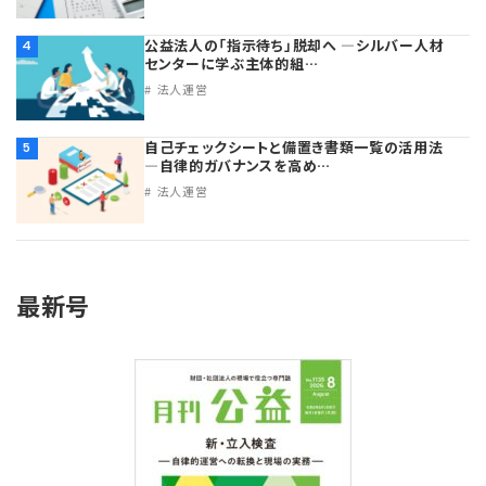
公益法人の「指示待ち」脱却へ ―シルバー人材
4
センターに学ぶ主体的組…
法人運営
自己チェックシートと備置き書類一覧の活用法
5
―自律的ガバナンスを高め…
法人運営
最新号