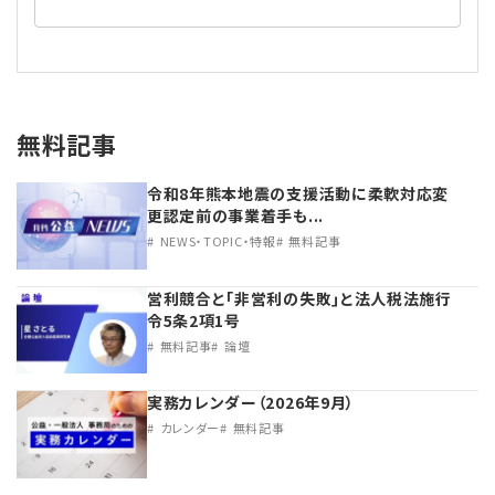
無料記事
令和8年熊本地震の支援活動に柔軟対応変
更認定前の事業着手も...
NEWS・TOPIC・特報
無料記事
営利競合と｢非営利の失敗｣と法人税法施行
令5条2項1号
無料記事
論壇
実務カレンダー（2026年9月）
カレンダー
無料記事