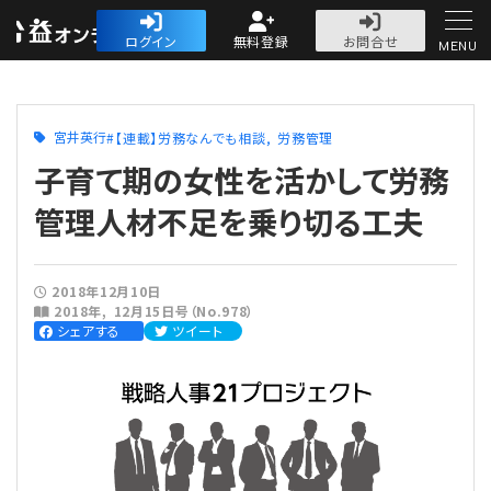
公益・一般法人オ
ログイン
無料登録
お問合せ
MENU
初めての方へ
宮井英行
【連載】労務なんでも相談
労務管理
子育て期の女性を活かして労務
管理人材不足を乗り切る工夫
人気記事
2018年12月10日
2018年
12月15日号（No.978）
法人運営
シェアする
ツイート
法人運営
会計・税務
理事会
会計・税務
労務
評議員会・社員総会
定期提出書類
労務
法務