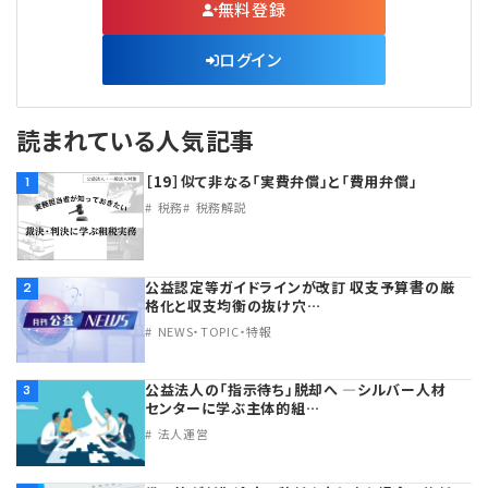
無料登録
ログイン
読まれている人気記事
［19］似て非なる「実費弁償」と「費用弁償」
1
税務
税務解説
公益認定等ガイドラインが改訂 収支予算書の厳
2
格化と収支均衡の抜け穴…
NEWS・TOPIC・特報
公益法人の「指示待ち」脱却へ ―シルバー人材
3
センターに学ぶ主体的組…
法人運営