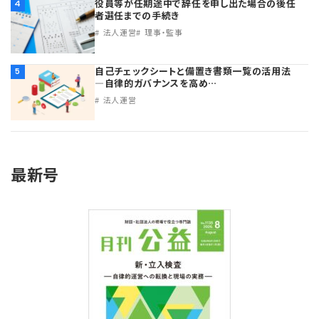
役員等が任期途中で辞任を申し出た場合の後任
4
者選任までの手続き
法人運営
理事・監事
自己チェックシートと備置き書類一覧の活用法
5
―自律的ガバナンスを高め…
法人運営
最新号