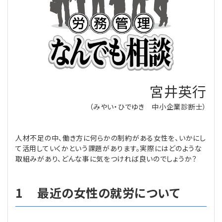
理事・監事
会計処理
労務管理
法務
経営
評議員
寄附
給与計算
利益相反取引
経営
連載
登記関連
税務
法改正-労務
個人情報
資産運用
連載
【連載】公益法人制度のリアル
無料記事
宮井英行
定款関連
インボイス
法改正-法務
IT
論壇
【連載】これからの時代の資産運用
（みやい・ひでゆき 中小企業診断士）
公益・一般法人オンラインとは
法改正-法人運営
電子帳簿保存法
カレンダー
【連載】採用・定着・育成のための人事戦略
人材不足の中、働き方に何らかの制約がある女性を、いかにし
て活用していくかという課題があります。実際にはどのような
登録案内
NEWS・TOPIC・特報
【連載】事例に学ぶ立入検査で想定される指摘事項
取組みがあり、どんな事に気をつければ良いのでしょうか？
専門誌一覧
【連載】オピニオンリーダーのnote
【連載】シェアコモン200インタビュー
1 最近の女性の就労について
お問合せ
【連載】会計相談室
【連載】シェアコモン200 誌上相談室