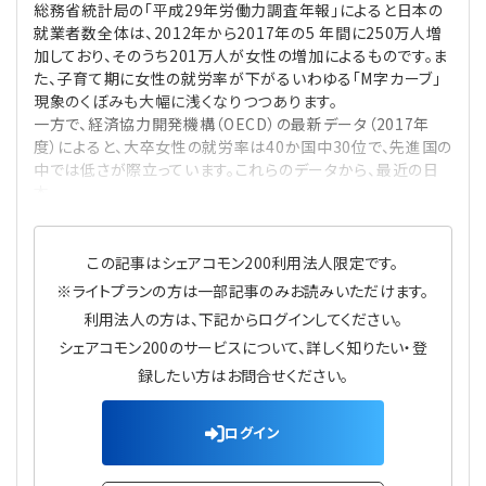
総務省統計局の「平成29年労働力調査年報」によると日本の
プライバシーポリシー
【連載】公益法人運営実務の処方箋
【連載】実務と税務のポイント
就業者数全体は、2012年から2017年の5 年間に250万人増
加しており、そのうち201万人が女性の増加によるものです。ま
【連載】公益法人会計検定試験一問一答
【連載】事務局だよりPLUS
た、子育て期に女性の就労率が下がるいわゆる「M字カーブ」
現象のくぼみも大幅に浅くなりつつあります。
一方で、経済協力開発機構（OECD）の最新データ（2017年
【連載】公益法人のための「新公益信託」活用戦略
【連載】テーマで紐解く逆引きガイドライン
度）によると、大卒女性の就労率は40か国中30位で、先進国の
中では低さが際立っています。これらのデータから、最近の日
【連載】悩みと向き合う経営学
本
【連載】非営利法人AtoZei
この記事はシェアコモン200利用法人限定です。
※ライトプランの方は一部記事のみお読みいただけます。
【連載】労務管理の歩き方
利用法人の方は、下記からログインしてください。
シェアコモン200のサービスについて、詳しく知りたい・登
【連載】AI活用のすすめ
録したい方はお問合せください。
【連載】IT実務一問一答
ログイン