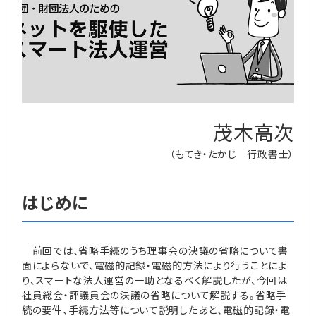
理事・監事
会計処理
労務管理
法務
経営
評議員
寄附
給与計算
利益相反取引
経営
連載
登記関連
税務
法改正-労務
個人情報
資産運用
連載
【連載】公益法人制度のリアル
無料記事
茂木高次
定款関連
インボイス
法改正-法務
IT
論壇
【連載】これからの時代の資産運用
（もてき・たかじ 行政書士）
公益・一般法人オンラインとは
法改正-法人運営
電子帳簿保存法
カレンダー
【連載】採用・定着・育成のための人事戦略
はじめに
登録案内
NEWS・TOPIC・特報
【連載】事例に学ぶ立入検査で想定される指摘事項
前回では、省略手続のうち理事会の決議の省略について書
専門誌一覧
【連載】オピニオンリーダーのnote
【連載】シェアコモン200インタビュー
面によらないで、電磁的記録・電磁的方法により行うことによ
り、スマートな法人運営の一助となるべく解説したが、今回は
お問合せ
【連載】会計相談室
【連載】シェアコモン200 誌上相談室
社員総会・評議員会の決議の省略について解説する。省略手
続の要件、手続方法等について説明したあと、電磁的記録・電