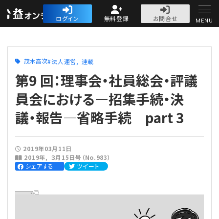
公益・一般法人オ
ログイン
無料登録
お問合せ
MENU
初めての方へ
茂木高次
法人運営
連載
第9 回：理事会・社員総会・評議
員会における―招集手続・決
議・報告―省略手続 part 3
人気記事
法人運営
2019年03月11日
2019年
３月15日号（No.983）
法人運営
シェアする
ツイート
会計・税務
理事会
会計・税務
労務
評議員会・社員総会
定期提出書類
労務
法務