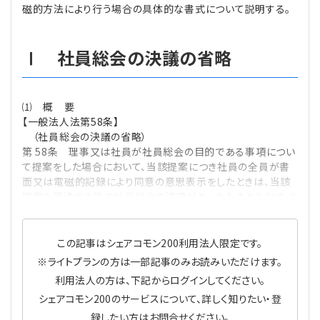
磁的方法により行う場合の具体的な書式について説明する。
プライバシーポリシー
【連載】公益法人運営実務の処方箋
【連載】実務と税務のポイント
【連載】公益法人会計検定試験一問一答
【連載】事務局だよりPLUS
Ⅰ 社員総会の決議の省略
【連載】公益法人のための「新公益信託」活用戦略
【連載】テーマで紐解く逆引きガイドライン
⑴ 概 要
【一般法人法第58条】
【連載】悩みと向き合う経営学
（社員総会の決議の省略）
第 58条 理事又は社員が社員総会の目的である事項につい
【連載】非営利法人AtoZei
て提案をした場合において、当該提案につき社員の全員が書
面又は電磁的記録により同意の意思表示をしたときは、当該
提案を可決する旨の社員総会の決議があったものとみなす。２
【連載】労務管理の歩き方
【連載】AI活用のすすめ
この記事はシェアコモン200利用法人限定です。
※ライトプランの方は一部記事のみお読みいただけます。
【連載】IT実務一問一答
利用法人の方は、下記からログインしてください。
シェアコモン200のサービスについて、詳しく知りたい・登
録したい方はお問合せください。