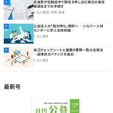
役員等が任期途中で辞任を申し出た場合の後任
3
者選任までの手続き
法人運営
理事・監事
公益法人の「指示待ち」脱却へ ―シルバー人材
4
センターに学ぶ主体的組…
法人運営
自己チェックシートと備置き書類一覧の活用法
5
―自律的ガバナンスを高め…
法人運営
最新号