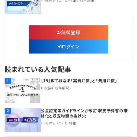
NEWS・TOPIC・特報
無料記事
無料登録
ログイン
読まれている人気記事
［19］似て非なる「実費弁償」と「費用弁償」
1
税務
税務解説
公益認定等ガイドラインが改訂 収支予算書の厳
2
格化と収支均衡の抜け穴…
NEWS・TOPIC・特報