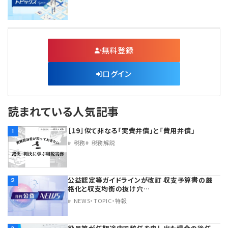
無料登録
ログイン
読まれている人気記事
［19］似て非なる「実費弁償」と「費用弁償」
1
税務
税務解説
公益認定等ガイドラインが改訂 収支予算書の厳
2
格化と収支均衡の抜け穴…
NEWS・TOPIC・特報