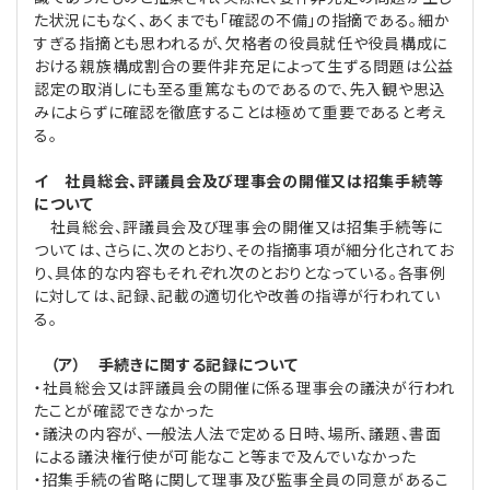
た状況にもなく、あくまでも「確認の不備」の指摘である。細か
すぎる指摘とも思われるが、欠格者の役員就任や役員構成に
おける親族構成割合の要件非充足によって生ずる問題は公益
認定の取消しにも至る重篤なものであるので、先入観や思込
みによらずに確認を徹底することは極めて重要であると考え
る。
イ 社員総会、評議員会及び理事会の開催又は招集手続等
について
社員総会、評議員会及び理事会の開催又は招集手続等に
ついては、さらに、次のとおり、その指摘事項が細分化されてお
り、具体的な内容もそれぞれ次のとおりとなっている。各事例
に対しては、記録、記載の適切化や改善の指導が行われてい
る。
（ア） 手続きに関する記録について
・社員総会又は評議員会の開催に係る理事会の議決が行われ
たことが確認できなかった
・議決の内容が、一般法人法で定める日時、場所、議題、書面
による議決権行使が可能なこと等まで及んでいなかった
・招集手続の省略に関して理事及び監事全員の同意があるこ