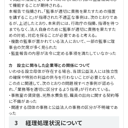
て機能することが期待される。
本報告で指摘され、「監事が適切に責務を果たすための措置
を講ずること」が指導された不適正な事例は、次のとおりであ
るが、上述したとおり、本来的には、行政庁の指摘、指導を待つ
までもなく、法人自身のために監事が適切に責務を果たすた
めの対処、対応を採ることが必要であると考える。
・複数の監事が置かれている法人において、一部の監事に理
事会の欠席が多く見られた
・監査報告の内容が法令に定める事項を満たしていなかった
カ 設立に関与した企業等との関係について
いわゆる設立母体が存在する場合、当該公益法人には独立性
の確保や特別の利益の供与を行わないことが必要となるが、
この点に関連して、次のとおりの問題視すべき事例が認めら
れ、「業務等を適切に区分するよう指導」が行われている。
・事務室の賃貸借、光熱水費負担、職員の出向に関する契約等
に不備があった
・関連する団体の事務と公益法人の事務の区分が不明確であ
った
3 経理処理状況について