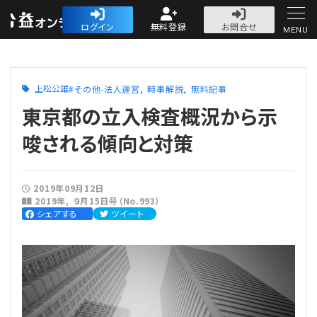
公益・一般法人オ
ログイン
無料登録
お問合せ
MENU
初めての方へ
上松公雄
その他-法人運営
時事解説
無料記事
東京都の立入検査概況から示
唆される傾向と対策
人気記事
2019年09月12日
2019年
９月15日号（No.993）
法人運営
シェアする
ツイート
法人運営
会計・税務
理事会
会計・税務
労務
評議員会・社員総会
定期提出書類
労務
法務