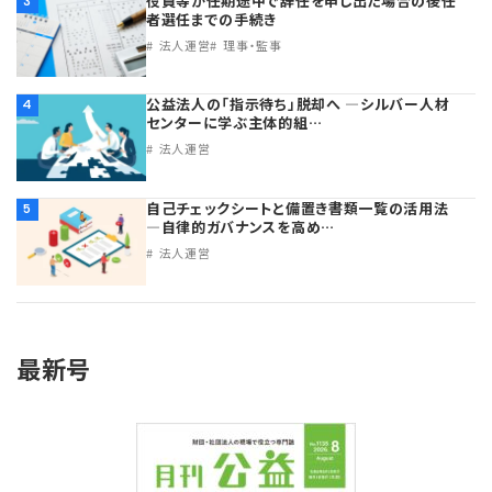
役員等が任期途中で辞任を申し出た場合の後任
3
者選任までの手続き
法人運営
理事・監事
公益法人の「指示待ち」脱却へ ―シルバー人材
4
センターに学ぶ主体的組…
法人運営
自己チェックシートと備置き書類一覧の活用法
5
―自律的ガバナンスを高め…
法人運営
最新号