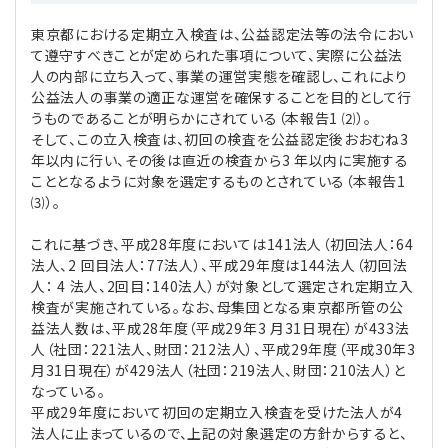
東京都における定期立入検査は、公益認定法等の法令におい
て遵守すべきことが定められた事項について、実際に公益法
人の内部に立ち入って、事業の運営実態を確認し、これにより
公益法人の事業の適正な運営を確保することを目的として行
うものであることが明らかにされている（本報告1 ⑵）。
そして、この立入検査は、初回の検査を公益認定後おおむね3
年以内に行い、その後は直近の検査から3 年以内に実施する
こととなるように対象を選定するものとされている（本報告1
⑶）。
これに基づき、平成28年度においては141法人（初回法人：64
法人、2 回目法人：77法人）、平成29年度は144法人（初回法
人： 4 法人、2回目：140法人）が対象として選定され定期立入
検査が実施されている。なお、母集団となる東京都所管の公
益法人数は、平成28年度（平成29年3 月31日現在）が433法
人（社団：221法人、財団：212法人）、平成29年度（平成30年3
月31日現在）が429法人（社団：219法人、財団：210法人）と
なっている。
平成29年度において初回の定期立入検査を受けた法人が4
法人に止まっているので、上記の対象選定の方針からすると、