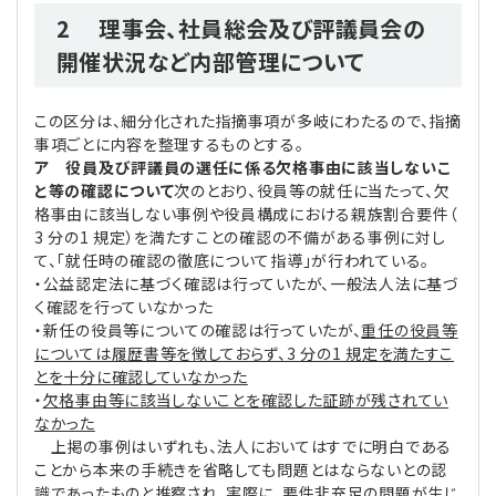
2 理事会、社員総会及び評議員会の
開催状況など内部管理について
この区分は、細分化された指摘事項が多岐にわたるので、指摘
事項ごとに内容を整理するものとする。
ア 役員及び評議員の選任に係る欠格事由に該当しないこ
と等の確認について
次のとおり、役員等の就任に当たって、欠
格事由に該当しない事例や役員構成における親族割合要件（
3 分の1 規定）を満たすことの確認の不備がある事例に対し
て、「就任時の確認の徹底について指導」が行われている。
・公益認定法に基づく確認は行っていたが、一般法人法に基づ
く確認を行っていなかった
・新任の役員等についての確認は行っていたが、
重任の役員等
については履歴書等を徴しておらず、3 分の1 規定を満たすこ
とを十分に確認していなかった
・
欠格事由等に該当しないことを確認した証跡が残されてい
なかった
上掲の事例はいずれも、法人においてはすでに明白である
ことから本来の手続きを省略しても問題とはならないとの認
識であったものと推察され、実際に、要件非充足の問題が生じ