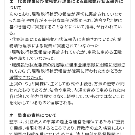
エ 代表理事及び業務執行理事による職務執行状況報告に
ついて
次のとおり、職務執行状況の報告が適切に実施されていなか
った事例や内容が不十分な事例が認められ、法令や「定款に
基づき適切に実施することなどについて指導」が行われてい
る。
・代表理事による職務執行状況報告は実施されていたが、業
務執行理事による報告が実施されていなかった
・職務執行状況報告は実施されていたが、定款に定める回数
等を満たしていなかった
・
職務執行状況報告の内容等が理事会議事録に明確に記録さ
れておらず、職務執行状況報告が確実に行われたのかどうか
確認できなかった
上掲の「ウ」と同様に、主として形式や手続き、方法の遵守が問
われたものであるが、法令や定款、内規を含めて定められた内
容は決して努力目標ではなく、軽視してよいものではないこと
を明示しているものと理解される。
オ 監事の責務について
監事は、公益法人の事業の適正な運営を確保するために重要
な機能、権限を有するところであり、行政庁の立入検査におい
て問題の指摘を受けないためにも、法人内部の監督機関とし