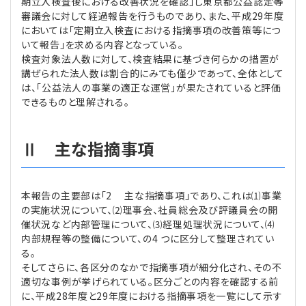
期立入検査後における改善状況を確認」し東京都公益認定等
審議会に対して経過報告を行うものであり、また、平成29年度
においては「定期立入検査における指摘事項の改善策等につ
いて報告」を求める内容となっている。
検査対象法人数に対して、検査結果に基づき何らかの措置が
講ぜられた法人数は割合的にみても僅少であって、全体として
は、「公益法人の事業の適正な運営」が果たされていると評価
できるものと理解される。
Ⅱ 主な指摘事項
本報告の主要部は「2 主な指摘事項」であり、これは⑴事業
の実施状況について、⑵理事会、社員総会及び評議員会の開
催状況など内部管理について、⑶経理処理状況について、⑷
内部規程等の整備について、の4 つに区分して整理されてい
る。
そしてさらに、各区分のなかで指摘事項が細分化され、その不
適切な事例が挙げられている。区分ごとの内容を確認する前
に、平成28年度と29年度における指摘事項を一覧にして示す