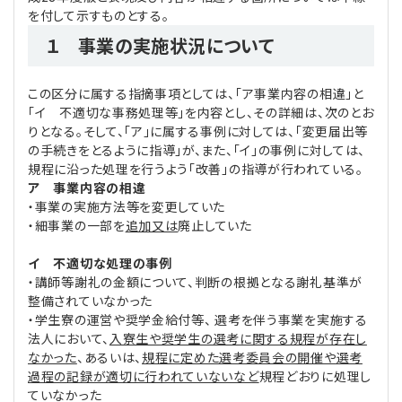
を付して示すものとする。
１ 事業の実施状況について
この区分に属する指摘事項としては、「ア事業内容の相違」と
「イ 不適切な事務処理等」を内容とし、その詳細は、次のとお
りとなる。そして、「ア」に属する事例に対しては、「変更届出等
の手続きをとるように指導」が、また、「イ」の事例に対しては、
規程に沿った処理を行うよう「改善」の指導が行われている。
ア 事業内容の相違
・事業の実施方法等を変更していた
・細事業の一部を
追加又は
廃止していた
イ 不適切な処理の事例
・講師等謝礼の金額について、判断の根拠となる謝礼基準が
整備されていなかった
・学生寮の運営や奨学金給付等、 選考を伴う事業を実施する
法人において、
入寮生や奨学生の選考に関する規程が存在し
なかった
、あるいは、
規程に定めた選考委員会の開催や選考
過程の記録が適切に行われていないなど
規程どおりに処理し
ていなかった