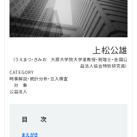
理事・監事
会計処理
労務管理
法務
経営
評議員
寄附
給与計算
利益相反取引
経営
連載
登記関連
税務
法改正-労務
個人情報
資産運用
連載
【連載】公益法人制度のリアル
上松公雄
無料記事
（うえまつ・きみお 大原大学院大学准教授・税理士・全国公
定款関連
インボイス
法改正-法務
IT
論壇
【連載】これからの時代の資産運用
益法人協会特別研究員）
CATEGORY
公益・一般法人オンラインとは
法改正-法人運営
電子帳簿保存法
カレンダー
【連載】採用・定着・育成のための人事戦略
時事解説・統計分析・立入検査
対 象
公益法人
登録案内
NEWS・TOPIC・特報
【連載】事例に学ぶ立入検査で想定される指摘事項
専門誌一覧
【連載】オピニオンリーダーのnote
【連載】シェアコモン200インタビュー
目 次
お問合せ
【連載】会計相談室
【連載】シェアコモン200 誌上相談室
まえがき