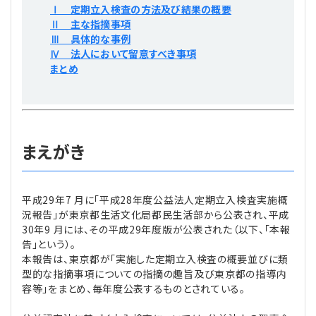
Ⅰ 定期立入検査の方法及び結果の概要
プライバシーポリシー
【連載】公益法人運営実務の処方箋
【連載】実務と税務のポイント
Ⅱ 主な指摘事項
Ⅲ 具体的な事例
【連載】公益法人会計検定試験一問一答
【連載】事務局だよりPLUS
Ⅳ 法人において留意すべき事項
まとめ
【連載】公益法人のための「新公益信託」活用戦略
【連載】テーマで紐解く逆引きガイドライン
【連載】悩みと向き合う経営学
まえがき
【連載】非営利法人AtoZei
【連載】労務管理の歩き方
平成29年7 月に「平成28年度公益法人定期立入検査実施概
況報告」が東京都生活文化局都民生活部から公表され、平成
30年9 月には、その平成29年度版が公表された（以下、「本報
【連載】AI活用のすすめ
告」という）。
本報告は、東京都が「実施した定期立入検査の概要並びに類
【連載】IT実務一問一答
型的な指摘事項についての指摘の趣旨及び東京都の指導内
容等」をまとめ、毎年度公表するものとされている。