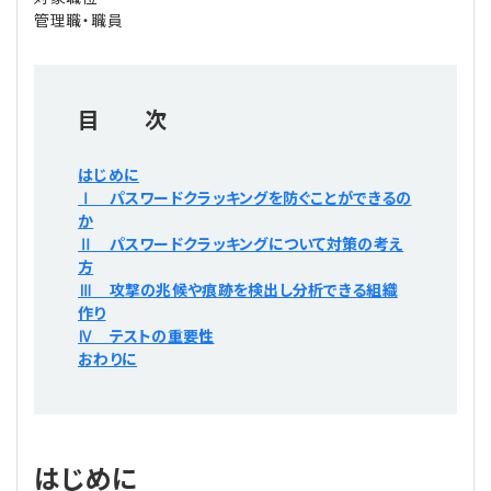
プライバシーポリシー
【連載】公益法人運営実務の処方箋
【連載】実務と税務のポイント
管理職・職員
【連載】公益法人会計検定試験一問一答
【連載】事務局だよりPLUS
目 次
【連載】公益法人のための「新公益信託」活用戦略
【連載】テーマで紐解く逆引きガイドライン
はじめに
【連載】悩みと向き合う経営学
Ⅰ パスワードクラッキングを防ぐことができるの
か
Ⅱ パスワードクラッキングについて対策の考え
【連載】非営利法人AtoZei
方
Ⅲ 攻撃の兆候や痕跡を検出し分析できる組織
【連載】労務管理の歩き方
作り
Ⅳ テストの重要性
おわりに
【連載】AI活用のすすめ
【連載】IT実務一問一答
はじめに