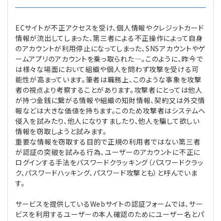
ECサイトが不正アクセスを受け、個人情報やクレジットカード
情報が流出してしまった、第三者による不正操作によって自身
のアカウントが利用停止になってしまった、SNSアカウントやゲ
ームアプリのアカウントを乗っ取られた―。このように、昨今で
は様々な場面において組織や個人を問わず攻撃を受ける可
能性が高まっています。筆者は職務上、このような事象を攻撃
者の視点より考察することがあります。攻撃者にとっては他人
が持つ金銭に繋がる情報や組織の知財情報、契約又は外交情
報などは大きな価値を持ちます。このため攻撃者はシステムへ
侵入を試みたり、他人になりすましたり、他人を騙して欲しい
情報を窃取しようと試みます。
重要な情報を窃取する目的で正規の利用者ではない第三者
が認証の突破を試みる行為、ユーザーのアカウントに不正に
ログインする手法をパスワードクラッキング（パスワードクラッ
ク、パスワードハッキング、パスワード攻撃とも）と呼んでいま
す。
サービスを提供しているWebサイトの認証フォームでは、サー
ビスを利用するユーザーの本人確認のためにユーザー名とパ