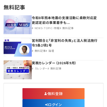
無料記事
令和8年熊本地震の支援活動に柔軟対応変
更認定前の事業着手も...
NEWS・TOPIC・特報
無料記事
営利競合と｢非営利の失敗｣と法人税法施行
令5条2項1号
無料記事
論壇
実務カレンダー（2026年9月）
カレンダー
無料記事
無料登録
ログイン