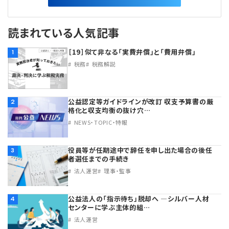
読まれている人気記事
［19］似て非なる「実費弁償」と「費用弁償」
1
税務
税務解説
公益認定等ガイドラインが改訂 収支予算書の厳
2
格化と収支均衡の抜け穴…
NEWS・TOPIC・特報
役員等が任期途中で辞任を申し出た場合の後任
3
者選任までの手続き
法人運営
理事・監事
公益法人の「指示待ち」脱却へ ―シルバー人材
4
センターに学ぶ主体的組…
法人運営