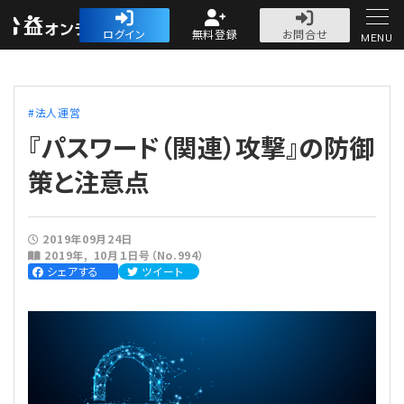
公益・一般法人オ
ログイン
無料登録
お問合せ
MENU
初めての方へ
法人運営
『パスワード（関連）攻撃』の防御
策と注意点
人気記事
2019年09月24日
2019年
10月１日号（No.994）
法人運営
シェアする
ツイート
法人運営
会計・税務
理事会
会計・税務
労務
評議員会・社員総会
定期提出書類
労務
法務