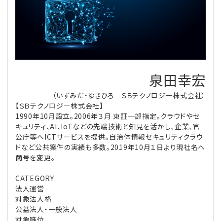
理事・監事
会計処理
労務管理
法務
経営
評議員
寄附
給与計算
利益相反取引
経営
連載
泉田幸宏
登記関連
税務
法改正-労務
個人情報
資産運用
連載
【連載】公益法人制度のリアル
無料記事
（いずみだ・ゆきひろ ＳＢテクノロジー株式会社）
定款関連
インボイス
法改正-法務
IT
論壇
【連載】これからの時代の資産運用
【ＳＢテクノロジー株式会社】
1990年10月設立。2006年３月 東証一部指定。クラウドやセ
公益・一般法人オンラインとは
キュリティ、AI、IoTなどの先端技術と知見を活かし、企業、官
法改正-法人運営
電子帳簿保存法
カレンダー
【連載】採用・定着・育成のための人事戦略
公庁等へICTサービスを提供。自治体情報セキュリティクラウ
ドなど公共案件の実績も多数。2019年10月１日より現社名へ
登録案内
NEWS・TOPIC・特報
【連載】事例に学ぶ立入検査で想定される指摘事項
商号を変更。
専門誌一覧
【連載】オピニオンリーダーのnote
【連載】シェアコモン200インタビュー
CATEGORY
法人運営
対象法人格
お問合せ
【連載】会計相談室
【連載】シェアコモン200 誌上相談室
公益法人・一般法人
対象職位