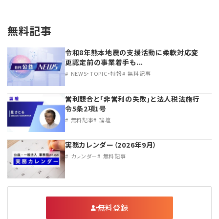
無料記事
令和8年熊本地震の支援活動に柔軟対応変
更認定前の事業着手も...
NEWS・TOPIC・特報
無料記事
営利競合と｢非営利の失敗｣と法人税法施行
令5条2項1号
無料記事
論壇
実務カレンダー（2026年9月）
カレンダー
無料記事
無料登録