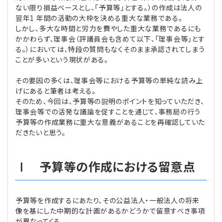
ない限り損益ベースとし、「予算等」とする。）の作成は法人の
翌年1 年間の活動の大枠を決める重大な業務である。
しかし、多大な時間と労力を費やした重大な業務であるにも
かかわらず、理事会（評議員会も含めて以下、「理事会等」とす
る。）においては、特段の質問もなくそのまま承認されてしまう
ことが多いという現状がある。
その要因の多くは、理事会等における予算等の単純な読み上
げにあると筆者は考える。
そのため、今回は、予算等の説明のポイントを知っていただき、
理事会等での活発な議論を促すことを通じて、事務局の行う
予算等の作成業務に重大な意義があることを再確認していた
だきたいと思う。
Ⅰ 予算等の作成における留意点
予算等を作成するにあたり、その公益法人・一般法人の将来
像を基にした中期的な計画があるかどうかで留意すべき事項
が異なってくる。