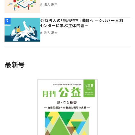
法人運営
公益法人の「指示待ち」脱却へ ―シルバー人材
5
センターに学ぶ主体的組…
法人運営
最新号