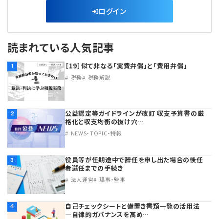
ログイン
読まれている人気記事
［19］似て非なる「実費弁償」と「費用弁償」
1
税務
税務解説
公益認定等ガイドラインが改訂 収支予算書の厳
2
格化と収支均衡の抜け穴…
NEWS・TOPIC・特報
役員等が任期途中で辞任を申し出た場合の後任
3
者選任までの手続き
法人運営
理事・監事
自己チェックシートと備置き書類一覧の活用法
4
―自律的ガバナンスを高め…