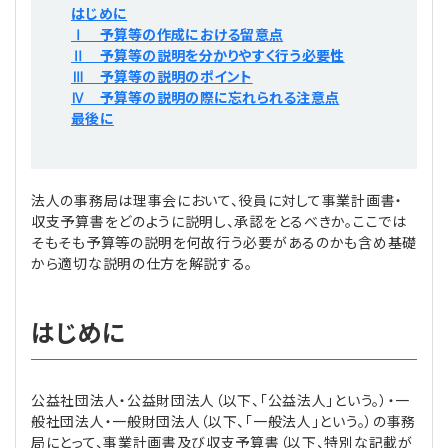
はじめに
プライバシーポリシー
【連載】公益法人運営実務の処方箋
【連載】実務と税務のポイント
Ⅰ 予算等の作成における留意点
Ⅱ 予算等の説明を分かりやすく行う必要性
【連載】公益法人会計検定試験一問一答
【連載】事務局だよりPLUS
Ⅲ 予算等の説明のポイント
Ⅳ 予算等の説明の際に忘れられる注意点
最後に
【連載】公益法人のための「新公益信託」活用戦略
【連載】テーマで紐解く逆引きガイドライン
【連載】悩みと向き合う経営学
法人の事務局は理事会において、役員に対して事業計画書・
収支予算書をどのように説明し、承認をとるべきか。ここでは
【連載】非営利法人AtoZei
そもそも予算等の説明を何故行う必要があるのかも含め基礎
から適切な説明の仕方を解説する。
【連載】労務管理の歩き方
はじめに
【連載】AI活用のすすめ
【連載】IT実務一問一答
公益社団法人・公益財団法人（以下、「公益法人」という。）・一
般社団法人・一般財団法人（以下、「一般法人」という。）の事務
局にとって、事業計画書及び収支予算書（以下、特別な記載が