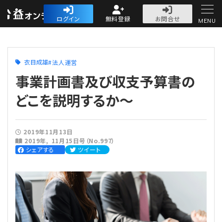
公益・一般法人オ
ログイン
無料登録
お問合せ
MENU
初めての方へ
衣目成雄
法人運営
事業計画書及び収支予算書の
どこを説明するか〜
人気記事
2019年11月13日
2019年
11月15日号（No.997）
法人運営
シェアする
ツイート
法人運営
会計・税務
理事会
会計・税務
労務
評議員会・社員総会
定期提出書類
労務
法務