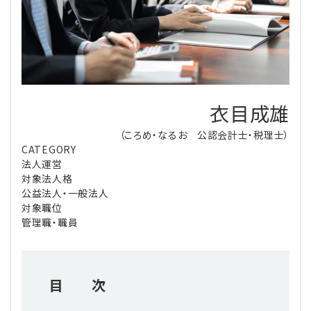
理事・監事
会計処理
労務管理
法務
経営
評議員
寄附
給与計算
利益相反取引
経営
連載
登記関連
税務
法改正-労務
個人情報
資産運用
連載
【連載】公益法人制度のリアル
衣目成雄
無料記事
（ころめ・なるお 公認会計士・税理士）
定款関連
インボイス
法改正-法務
IT
論壇
【連載】これからの時代の資産運用
CATEGORY
法人運営
公益・一般法人オンラインとは
法改正-法人運営
電子帳簿保存法
カレンダー
【連載】採用・定着・育成のための人事戦略
対象法人格
公益法人・一般法人
対象職位
登録案内
NEWS・TOPIC・特報
【連載】事例に学ぶ立入検査で想定される指摘事項
管理職・職員
専門誌一覧
【連載】オピニオンリーダーのnote
【連載】シェアコモン200インタビュー
目 次
お問合せ
【連載】会計相談室
【連載】シェアコモン200 誌上相談室