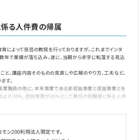
に係る人件費の帰属
育によって技芸の教授を行っておりますが、これまでインタ
こ数年で業績が落ち込み、遂に、当期から赤字に転落する見込
こと、講座内容そのものの見直しや広報のやり方、工夫など、
ます。
の専業職員の他に、本来事業である非収益事業と収益事業とを
よそ70％、収益事業が30％として兼任の役職員に係る人件
モン200利用法人限定です。