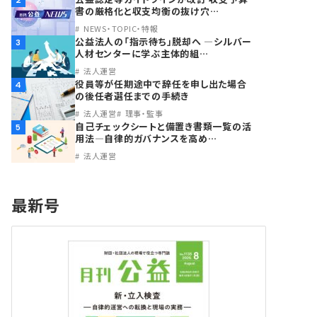
2
書の厳格化と収支均衡の抜け穴…
NEWS・TOPIC・特報
公益法人の「指示待ち」脱却へ ―シルバー
3
人材センターに学ぶ主体的組…
法人運営
役員等が任期途中で辞任を申し出た場合
4
の後任者選任までの手続き
法人運営
理事・監事
自己チェックシートと備置き書類一覧の活
5
用法―自律的ガバナンスを高め…
法人運営
最新号