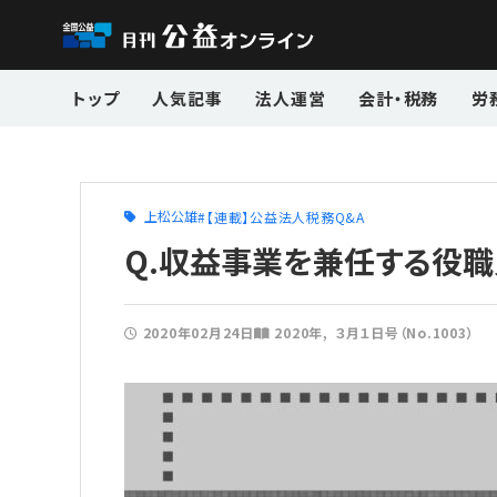
トップ
人気記事
法人運営
会計・税務
労
上松公雄
【連載】公益法人税務Q&A
Q.収益事業を兼任する役
2020年02月24日
2020年
３月１日号（No.1003）