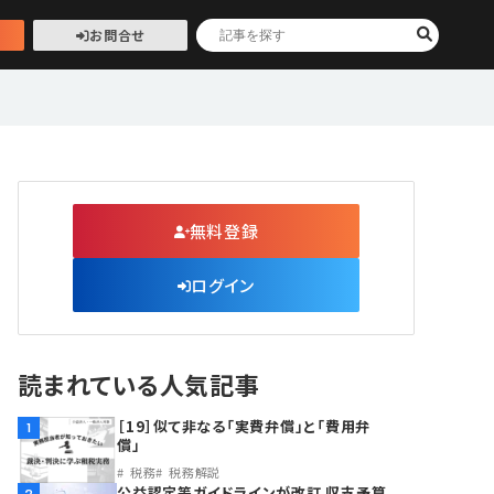
お問合せ
無料登録
ログイン
読まれている人気記事
［19］似て非なる「実費弁償」と「費用弁
1
償」
税務
税務解説
公益認定等ガイドラインが改訂 収支予算