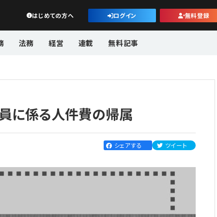
公益・一般法人オンライン
はじめての方へ
ログイン
無料登録
務
法務
経営
連載
無料記事
職員に係る人件費の帰属
シェアする
ツイート