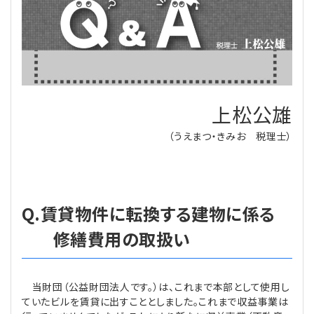
理事・監事
会計処理
労務管理
法務
経営
評議員
寄附
給与計算
利益相反取引
経営
連載
登記関連
税務
法改正-労務
個人情報
資産運用
連載
【連載】公益法人制度のリアル
上松公雄
無料記事
（うえまつ・きみお 税理士）
定款関連
インボイス
法改正-法務
IT
論壇
【連載】これからの時代の資産運用
公益・一般法人オンラインとは
法改正-法人運営
電子帳簿保存法
カレンダー
【連載】採用・定着・育成のための人事戦略
Q.賃貸物件に転換する建物に係る
登録案内
NEWS・TOPIC・特報
【連載】事例に学ぶ立入検査で想定される指摘事項
修繕費用の取扱い
専門誌一覧
【連載】オピニオンリーダーのnote
【連載】シェアコモン200インタビュー
当財団（公益財団法人です。）は、これまで本部として使用し
お問合せ
【連載】会計相談室
【連載】シェアコモン200 誌上相談室
ていたビルを賃貸に出すこととしました。これまで収益事業は