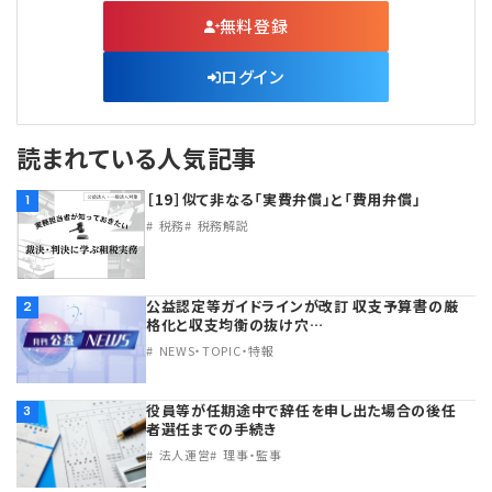
無料登録
ログイン
読まれている人気記事
［19］似て非なる「実費弁償」と「費用弁償」
1
税務
税務解説
公益認定等ガイドラインが改訂 収支予算書の厳
2
格化と収支均衡の抜け穴…
NEWS・TOPIC・特報
役員等が任期途中で辞任を申し出た場合の後任
3
者選任までの手続き
法人運営
理事・監事