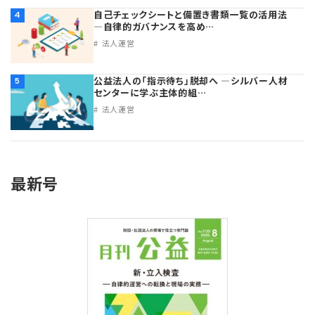
自己チェックシートと備置き書類一覧の活用法
4
―自律的ガバナンスを高め…
法人運営
公益法人の「指示待ち」脱却へ ―シルバー人材
5
センターに学ぶ主体的組…
法人運営
最新号