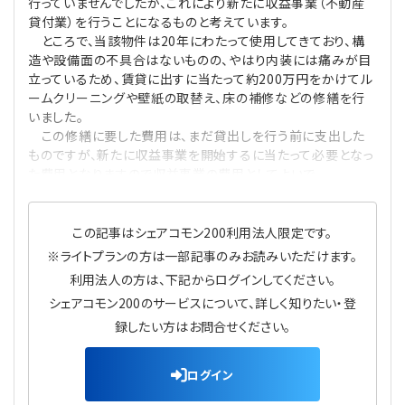
行っていませんでしたが、これにより新たに収益事業（不動産
プライバシーポリシー
【連載】公益法人運営実務の処方箋
【連載】実務と税務のポイント
貸付業）を行うことになるものと考えています。
ところで、当該物件は20年にわたって使用してきており、構
造や設備面の不具合はないものの、やはり内装には痛みが目
【連載】公益法人会計検定試験一問一答
【連載】事務局だよりPLUS
立っているため、賃貸に出すに当たって約200万円をかけてル
ームクリーニングや壁紙の取替え、床の補修などの修繕を行
【連載】公益法人のための「新公益信託」活用戦略
【連載】テーマで紐解く逆引きガイドライン
いました。
この修繕に要した費用は、まだ貸出しを行う前に支出した
ものですが、新たに収益事業を開始するに当たって必要となっ
【連載】悩みと向き合う経営学
た費用となりますので収益事業の費用としてよいで
【連載】非営利法人AtoZei
この記事はシェアコモン200利用法人限定です。
【連載】労務管理の歩き方
※ライトプランの方は一部記事のみお読みいただけます。
利用法人の方は、下記からログインしてください。
【連載】AI活用のすすめ
シェアコモン200のサービスについて、詳しく知りたい・登
録したい方はお問合せください。
【連載】IT実務一問一答
ログイン