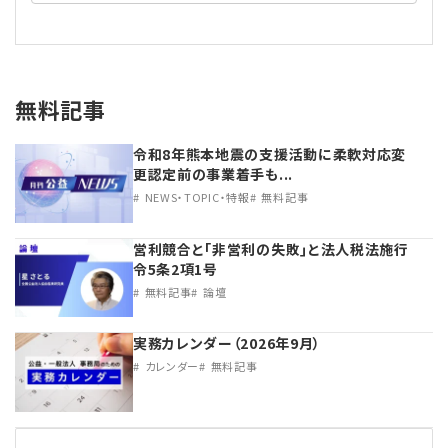
無料記事
令和8年熊本地震の支援活動に柔軟対応変
更認定前の事業着手も...
NEWS・TOPIC・特報
無料記事
営利競合と｢非営利の失敗｣と法人税法施行
令5条2項1号
無料記事
論壇
実務カレンダー（2026年9月）
カレンダー
無料記事