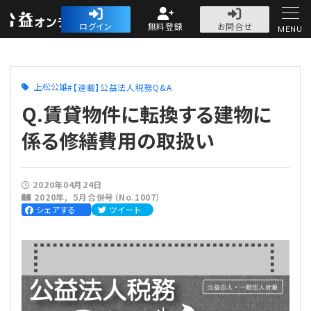
公益・一般法人オ
ログイン
無料登録
お問合せ
MENU
初めての方へ
上松公雄
【連載】公益法人税務Q&A
Q.賃貸物件に転換する建物に
係る修繕費用の取扱い
人気記事
2020年04月24日
2020年
５月合併号（No.1007）
法人運営
シェアする
ツイート
法人運営
会計・税務
理事会
会計・税務
労務
評議員会・社員総会
定期提出書類
労務
法務