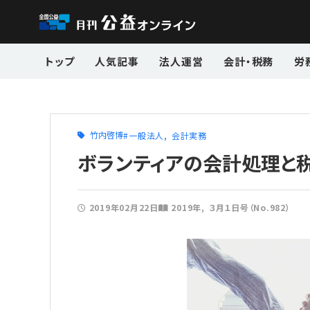
トップ
人気記事
法人運営
会計・税務
労
竹内啓博
一般法人
会計実務
ボランティアの会計処理と
2019年02月22日
2019年
３月１日号（No.982）