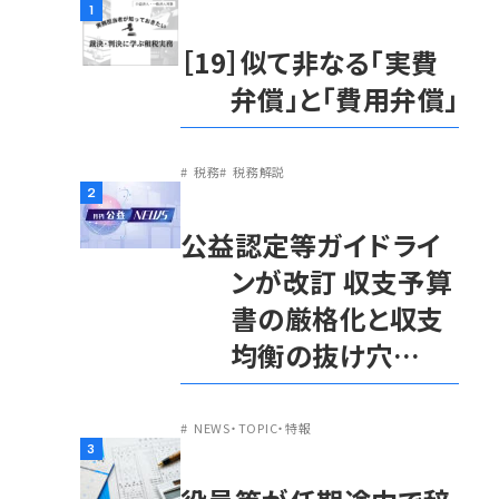
1
［19］似て非なる「実費
弁償」と「費用弁償」
税務
税務解説
2
公益認定等ガイドライ
ンが改訂 収支予算
書の厳格化と収支
均衡の抜け穴…
NEWS・TOPIC・特報
3