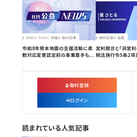
NEWS・TOPIC・特報
無料記事
無料記事
論壇
令和8年熊本地震の支援活動に柔
営利競合と｢非営利
軟対応変更認定前の事業着手も...
税法施行令5条2項
無料登録
ログイン
読まれている人気記事