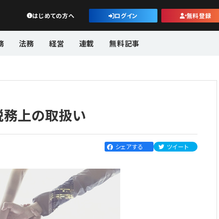
公益・一般法人オンライン
はじめての方へ
ログイン
無料登録
務
法務
経営
連載
無料記事
税務上の取扱い
シェアする
ツイート