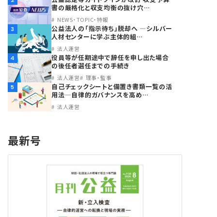
2
書の厳格化と収支均衡の抜け穴…
NEWS・TOPIC・特報
公益法人の「指示待ち」脱却へ ―シルバー
3
人材センターに学ぶ主体的組…
法人運営
役員等が任期途中で辞任を申し出た場合
4
の後任者選任までの手続き
法人運営
理事・監事
自己チェックシートと備置き書類一覧の活
5
用法―自律的ガバナンスを高め…
法人運営
最新号