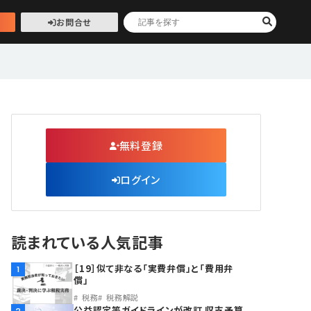
お問合せ
無料登録
ログイン
読まれている人気記事
［19］似て非なる「実費弁償」と「費用弁
1
償」
税務
税務解説
公益認定等ガイドラインが改訂 収支予算