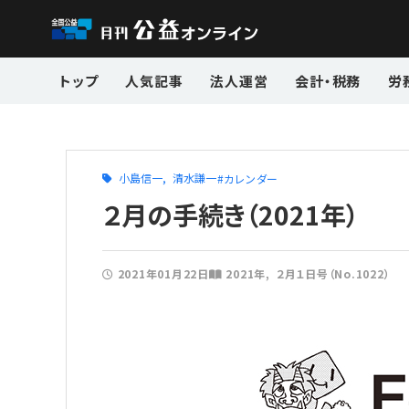
トップ
人気記事
法人運営
会計・税務
労
小島信一
清水謙一
カレンダー
２月の手続き（2021年）
2021年01月22日
2021年
２月１日号（No.1022）