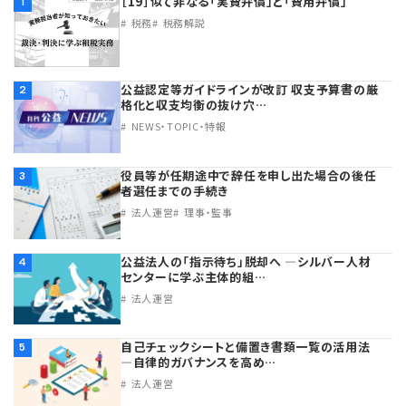
［19］似て非なる「実費弁償」と「費用弁償」
1
税務
税務解説
公益認定等ガイドラインが改訂 収支予算書の厳
2
格化と収支均衡の抜け穴…
NEWS・TOPIC・特報
役員等が任期途中で辞任を申し出た場合の後任
3
者選任までの手続き
法人運営
理事・監事
公益法人の「指示待ち」脱却へ ―シルバー人材
4
センターに学ぶ主体的組…
法人運営
自己チェックシートと備置き書類一覧の活用法
5
―自律的ガバナンスを高め…
法人運営