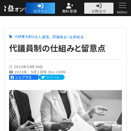
公益・一般法人オ
ログイン
無料登録
お問合せ
MENU
初めての方へ
大野憲太郎
法人運営
評議員会・社員総会
代議員制の仕組みと留意点
2022年04月26日
人気記事
2022年
５月１日号（No.1049）
シェアする
ツイート
法人運営
法人運営
会計・税務
理事会
会計・税務
労務
評議員会・社員総会
定期提出書類
労務
法務