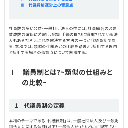
プライバシーポリシー
【連載】公益法人運営実務の処方箋
【連載】実務と税務のポイント
Ⅲ 代議員制運営上の留意点
【連載】公益法人会計検定試験一問一答
【連載】事務局だよりPLUS
社員数の多い公益・一般社団法人の中には、社員総会の必要
賛成数の確保に苦慮し、招集 手続の負担に悩まされている法
【連載】公益法人のための「新公益信託」活用戦略
【連載】テーマで紐解く逆引きガイドライン
人もあるだろう。これを解決する方法の一つが代議員制であ
る。本稿では、類似の仕組みとの比較を踏まえ、採用する理由
【連載】悩みと向き合う経営学
と採用する場合の留意点について解説する。
【連載】非営利法人AtoZei
Ⅰ 議員制とは?~類似の仕組みと
【連載】労務管理の歩き方
の比較~
【連載】AI活用のすすめ
1 代議員制の定義
【連載】IT実務一問一答
本稿のテーマである「代議員制」は、一般社団法人及び一般財
団法人に関する法律(以下「一般法人法」という。)に規定され