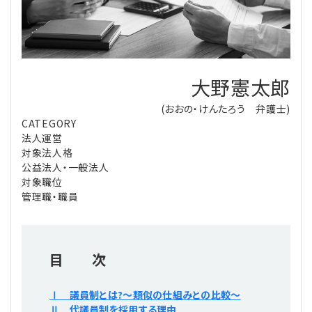
理事・監事
会計処理
労務管理
法務
経営
評議員
寄附
給与計算
利益相反取引
経営
連載
大野憲太郎
登記関連
税務
法改正-労務
個人情報
資産運用
連載
【連載】公益法人制度のリアル
無料記事
(おおの・けんたろう 弁護士)
CATEGORY
法人運営
定款関連
インボイス
法改正-法務
IT
論壇
【連載】これからの時代の資産運用
対象法人格
公益法人・一般法人
公益・一般法人オンラインとは
法改正-法人運営
電子帳簿保存法
カレンダー
【連載】採用・定着・育成のための人事戦略
対象職位
管理職・職員
登録案内
NEWS・TOPIC・特報
【連載】事例に学ぶ立入検査で想定される指摘事項
専門誌一覧
【連載】オピニオンリーダーのnote
【連載】シェアコモン200インタビュー
目 次
お問合せ
【連載】会計相談室
【連載】シェアコモン200 誌上相談室
Ⅰ 議員制とは?〜類似の仕組みとの比較〜
Ⅱ 代議員制を採用する理由