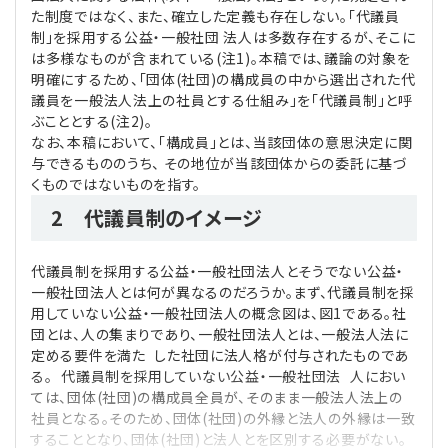
た制度ではなく、また、確立した定義も存在しない。「代議員
制」を採用する公益・一般社団 法人は多数存在するが、そこに
は多様なものが含まれている(注1)。本稿では、議論の対象を
明確にするため、「団体(社団)の構成員の中から選出された代
議員を一般法人法上の社員とする仕組み」を「代議員制」と呼
ぶこととする(注2)。
なお、本稿において、「構成員」とは、当該団体の意思決定に関
与できるもののうち、 その地位が当該団体からの委託に基づ
くものではないものを指す。
2 代議員制のイメージ
代議員制を採用する公益・一般社団法人とそうでない公益・
一般社団法人とは何が異なるのだろうか。まず、代議員制を採
用していない公益・一般社団法人の概念図は、図1である。社
団とは、人の集まりであり、一般社団法人とは、一般法人法に
定める要件を満た した社団に法人格が付与されたものであ
る。 代議員制を採用していない公益・一般社団法 人におい
ては、団体(社団)の構成員全員が、そのまま一般法人法上の
社員となる。そのため、団体(社団)の外縁と法人の外縁は一致
することとなり、団体(社団)と法人とを区別する必要がない。