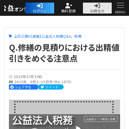
公益・一般法人オ
ログイン
無料登録
お問合せ
MENU
初めての方へ
上松公雄
【連載】公益法人税務Q&A
税務
Q.修繕の見積りにおける出精値
引きをめぐる注意点
人気記事
2023年07月24日
2023年
８月１・15日号（No.1075）
法人運営
シェアする
ツイート
法人運営
会計・税務
理事会
会計・税務
労務
評議員会・社員総会
定期提出書類
労務
法務