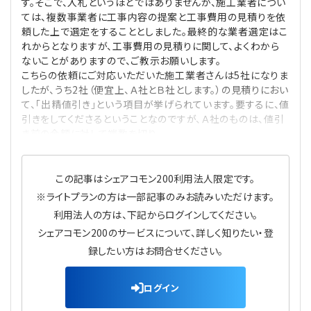
す。そこで、入札というほどではありませんが、施工業者につい
プライバシーポリシー
【連載】公益法人運営実務の処方箋
【連載】実務と税務のポイント
ては、複数事業者に工事内容の提案と工事費用の見積りを依
頼した上で選定をすることとしました。最終的な業者選定はこ
れからとなりますが、工事費用の見積りに関して、よくわから
【連載】公益法人会計検定試験一問一答
【連載】事務局だよりPLUS
ないことがありますので、ご教示お願いします。
こちらの依頼にご対応いただいた施工業者さんは5社になりま
【連載】公益法人のための「新公益信託」活用戦略
【連載】テーマで紐解く逆引きガイドライン
したが、うち2社（便宜上、Ａ社とＢ社とします。）の見積りにおい
て、「出精値引き」という項目が挙げられています。要するに、値
引きをしてくださるということなのですが、Ａ社のものは、値引
【連載】悩みと向き合う経営学
き前の金額に対して端数を切り
【連載】非営利法人AtoZei
この記事はシェアコモン200利用法人限定です。
【連載】労務管理の歩き方
※ライトプランの方は一部記事のみお読みいただけます。
利用法人の方は、下記からログインしてください。
【連載】AI活用のすすめ
シェアコモン200のサービスについて、詳しく知りたい・登
録したい方はお問合せください。
【連載】IT実務一問一答
ログイン