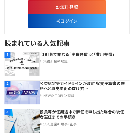
無料登録
ログイン
読まれている人気記事
［19］似て非なる「実費弁償」と「費用弁償」
1
税務
税務解説
公益認定等ガイドラインが改訂 収支予算書の厳
2
格化と収支均衡の抜け穴…
NEWS・TOPIC・特報
役員等が任期途中で辞任を申し出た場合の後任
3
者選任までの手続き
法人運営
理事・監事