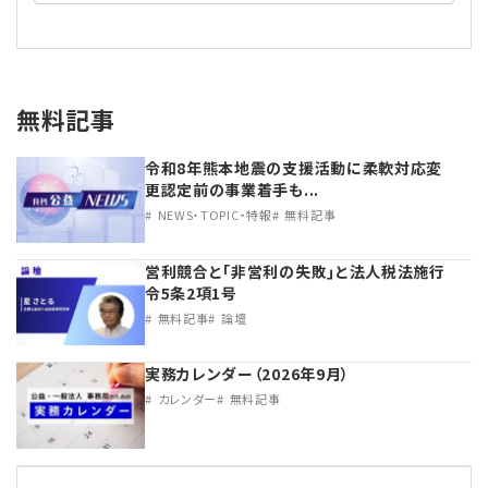
無料記事
令和8年熊本地震の支援活動に柔軟対応変
更認定前の事業着手も...
NEWS・TOPIC・特報
無料記事
営利競合と｢非営利の失敗｣と法人税法施行
令5条2項1号
無料記事
論壇
実務カレンダー（2026年9月）
カレンダー
無料記事