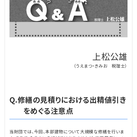
理事・監事
会計処理
労務管理
法務
経営
評議員
寄附
給与計算
利益相反取引
経営
連載
登記関連
税務
法改正-労務
個人情報
資産運用
連載
【連載】公益法人制度のリアル
無料記事
上松公雄
定款関連
インボイス
法改正-法務
IT
論壇
【連載】これからの時代の資産運用
（うえまつ・きみお 税理士）
公益・一般法人オンラインとは
法改正-法人運営
電子帳簿保存法
カレンダー
【連載】採用・定着・育成のための人事戦略
登録案内
NEWS・TOPIC・特報
【連載】事例に学ぶ立入検査で想定される指摘事項
Q.修繕の見積りにおける出精値引き
をめぐる注意点
専門誌一覧
【連載】オピニオンリーダーのnote
【連載】シェアコモン200インタビュー
お問合せ
【連載】会計相談室
【連載】シェアコモン200 誌上相談室
当財団では、今回、本部建物について大規模な修繕を行いま