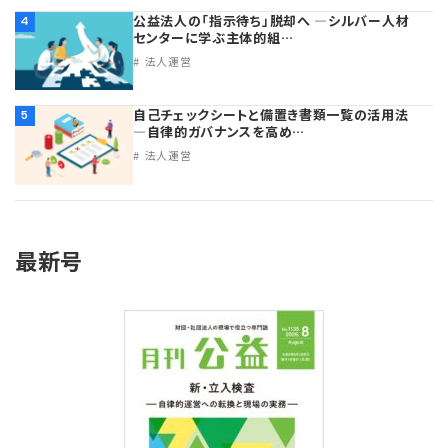
公益法人の「指示待ち」脱却へ ―シルバー人材
4
センターに学ぶ主体的組…
法人運営
自己チェックシートと備置き書類一覧の活用法
5
―自律的ガバナンスを高め…
法人運営
最新号