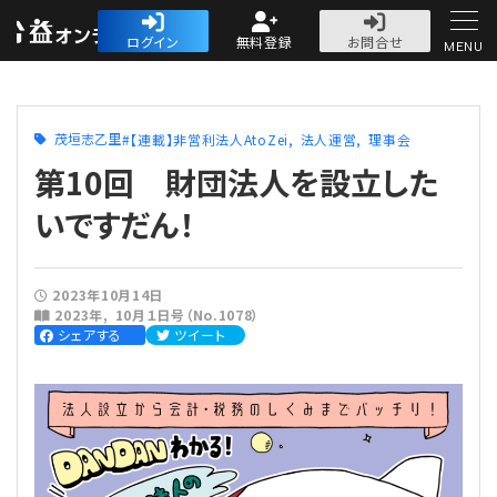
公益・一般法人オ
ログイン
無料登録
お問合せ
MENU
初めての方へ
茂垣志乙里
【連載】非営利法人AtoZei
法人運営
理事会
第10回 財団法人を設立した
いですだん！
人気記事
2023年10月14日
2023年
10月１日号（No.1078）
法人運営
シェアする
ツイート
法人運営
会計・税務
理事会
会計・税務
労務
評議員会・社員総会
定期提出書類
労務
法務