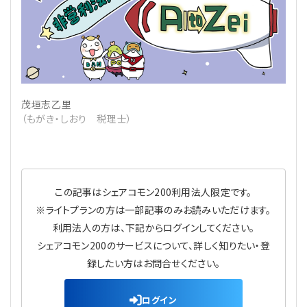
理事・監事
会計処理
労務管理
法務
経営
評議員
寄附
給与計算
利益相反取引
経営
連載
茂垣志乙里
登記関連
税務
法改正-労務
個人情報
資産運用
連載
【連載】公益法人制度のリアル
無料記事
（もがき・しおり 税理士）
定款関連
インボイス
法改正-法務
IT
論壇
【連載】これからの時代の資産運用
公益・一般法人オンラインとは
法改正-法人運営
電子帳簿保存法
カレンダー
【連載】採用・定着・育成のための人事戦略
この記事はシェアコモン200利用法人限定です。
※ライトプランの方は一部記事のみお読みいただけます。
登録案内
NEWS・TOPIC・特報
【連載】事例に学ぶ立入検査で想定される指摘事項
利用法人の方は、下記からログインしてください。
シェアコモン200のサービスについて、詳しく知りたい・登
専門誌一覧
【連載】オピニオンリーダーのnote
【連載】シェアコモン200インタビュー
録したい方はお問合せください。
お問合せ
【連載】会計相談室
【連載】シェアコモン200 誌上相談室
ログイン