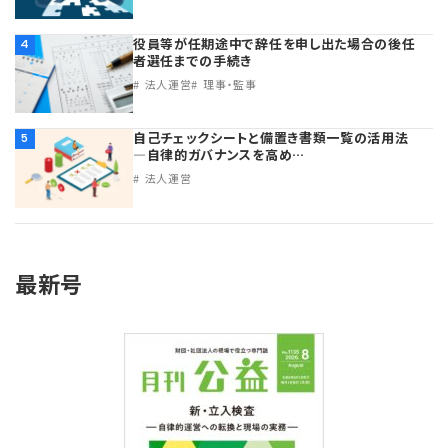
役員等が任期途中で辞任を申し出た場合の後任
4
者選任までの手続き
法人運営
理事・監事
自己チェックシートと備置き書類一覧の活用法
5
―自律的ガバナンスを高め…
法人運営
最新号