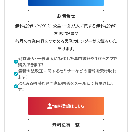
プライバシーポリシー
【連載】公益法人運営実務の処方箋
【連載】実務と税務のポイント
お問合せ
【連載】公益法人会計検定試験一問一答
【連載】事務局だよりPLUS
無料登録いただくと、公益・一般法人に関する無料登録の
方限定記事や
【連載】公益法人のための「新公益信託」活用戦略
【連載】テーマで紐解く逆引きガイドライン
各月の作業内容をつかめる実務カレンダーがお読みいた
だけます。
【連載】悩みと向き合う経営学
公益法人・一般法人に特化した専門書籍を１０％オフで
購入できます！
【連載】非営利法人AtoZei
最新の法改正に関するセミナーなどの情報を受け取れ
ます！
【連載】労務管理の歩き方
よくある相談と専門家の回答をメールにてお届けしま
す！
【連載】AI活用のすすめ
無料登録はこちら
【連載】IT実務一問一答
無料記事一覧