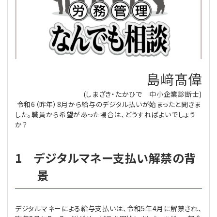
理事・監事
会計処理
労務管理
法務
経営
評議員
寄附
給与計算
利益相反取引
経営
連載
登記関連
税務
法改正-労務
個人情報
資産運用
連載
【連載】公益法人制度のリアル
島﨑髙偉
無料記事
(しまざき・たかひで 中小企業診断士)
定款関連
インボイス
法改正-法務
IT
論壇
【連載】これからの時代の資産運用
令和6（昨年）8月から給与のデジタル払いが始まったと聞きま
した。職員から希望があった場合は、どうすればよいでしょう
公益・一般法人オンラインとは
法改正-法人運営
電子帳簿保存法
カレンダー
【連載】採用・定着・育成のための人事戦略
か？
登録案内
NEWS・TOPIC・特報
【連載】事例に学ぶ立入検査で想定される指摘事項
1 デジタルマネー支払い解禁の背
景
専門誌一覧
【連載】オピニオンリーダーのnote
【連載】シェアコモン200インタビュー
お問合せ
【連載】会計相談室
【連載】シェアコモン200 誌上相談室
デジタルマネーによる給与支払いは、令和5年4月に解禁され、