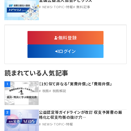
全国公益法人協会トピックス
NEWS・TOPIC・特報
無料記事
無料登録
ログイン
読まれている人気記事
［19］似て非なる「実費弁償」と「費用弁償」
1
税務
税務解説
公益認定等ガイドラインが改訂 収支予算書の厳
2
格化と収支均衡の抜け穴…
NEWS・TOPIC・特報