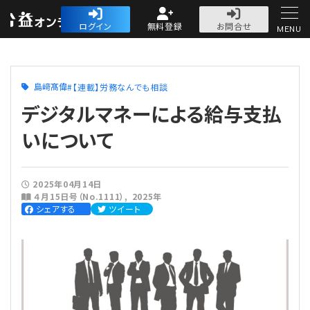
公益・一般法人オ
ログイン
無料登録
お問合せ
MENU
初めての方へ
島﨑髙偉
【連載】労務なんでも相談
デジタルマネーによる給与支払
いについて
人気記事
2025年04月14日
４月15日号（No.1111）
2025年
法人運営
シェアする
ツイート
法人運営
会計・税務
理事会
会計・税務
労務
評議員会・社員総会
定期提出書類
労務
法務