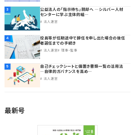
公益法人の「指示待ち」脱却へ ―シルバー人材
3
センターに学ぶ主体的組…
法人運営
役員等が任期途中で辞任を申し出た場合の後任
4
者選任までの手続き
法人運営
理事・監事
自己チェックシートと備置き書類一覧の活用法
5
―自律的ガバナンスを高め…
法人運営
最新号