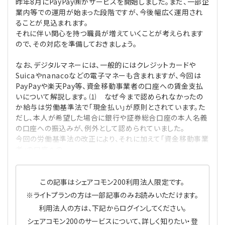
昨年8月にPayPay㈱がサービスを開始しました。まだ、一部企
プライバシーポリシー
【連載】公益法人運営実務の処方箋
【連載】実務と税務のポイント
業内等での運用が始まった段階ですが、今後幅広く運用され
ることが見込まれます。
それに伴い関心を持つ職員が増えていくことが考えられます
【連載】公益法人会計検定試験一問一答
【連載】事務局だよりPLUS
ので、その対応を準備しておきましょう。
【連載】公益法人のための「新公益信託」活用戦略
【連載】テーマで紐解く逆引きガイドライン
なお、デジタルマネーには、一般的にはクレジットカードや
Suicaやnanacoなどの電子マネーも含まれますが、今回は
PayPayや楽天Pay等、資金移動事業者の口座への賃金支払
【連載】悩みと向き合う経営学
いについて解説します。 ⑴ なぜ今まで認められなかったの
か給与は労働基準法で「現金払い」が原則とされています。た
【連載】非営利法人AtoZei
だし、本人が希望した場合に銀行や証券総合口座の本人名義
の口座への振込みが、例外として認められていました。
今回の労働基準法の改正により、それに加えて「資金移動事業
【連載】労務管理の歩き方
者」の口座への
【連載】AI活用のすすめ
この記事はシェアコモン200利用法人限定です。
【連載】IT実務一問一答
※ライトプランの方は一部記事のみお読みいただけます。
利用法人の方は、下記からログインしてください。
シェアコモン200のサービスについて、詳しく知りたい・登