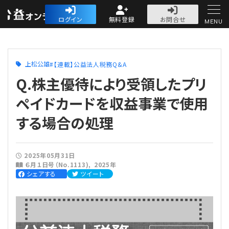
公益・一般法人オ
ログイン
無料登録
お問合せ
MENU
初めての方へ
上松公雄
【連載】公益法人税務Q&A
Q.株主優待により受領したプリ
ペイドカードを収益事業で使用
する場合の処理
人気記事
法人運営
2025年05月31日
６月１日号（No.1113)
2025年
法人運営
シェアする
ツイート
会計・税務
理事会
会計・税務
労務
評議員会・社員総会
定期提出書類
労務
法務