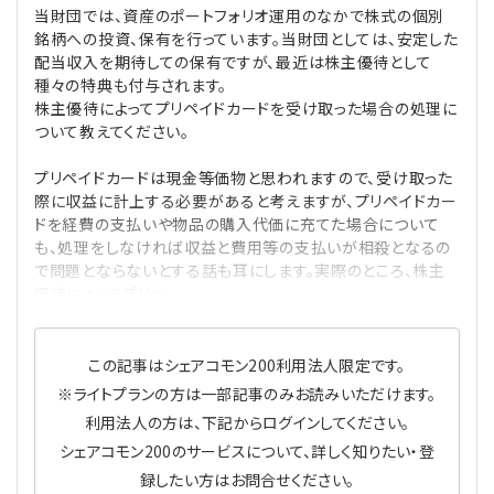
当財団では、資産のポートフォリオ運用のなかで株式の個別
プライバシーポリシー
【連載】公益法人運営実務の処方箋
【連載】実務と税務のポイント
銘柄への投資、保有を行っています。当財団としては、安定した
配当収入を期待しての保有ですが、最近は株主優待として
【連載】公益法人会計検定試験一問一答
【連載】事務局だよりPLUS
種々の特典も付与されます。
株主優待によってプリペイドカードを受け取った場合の処理に
ついて教えてください。
【連載】公益法人のための「新公益信託」活用戦略
【連載】テーマで紐解く逆引きガイドライン
プリペイドカードは現金等価物と思われますので、受け取った
【連載】悩みと向き合う経営学
際に収益に計上する必要があると考えますが、プリペイドカー
ドを経費の支払いや物品の購入代価に充てた場合について
も、処理をしなければ収益と費用等の支払いが相殺となるの
【連載】非営利法人AtoZei
で問題とならないとする話も耳にします。実際のところ、株主
優待によってプリペ
【連載】労務管理の歩き方
【連載】AI活用のすすめ
この記事はシェアコモン200利用法人限定です。
※ライトプランの方は一部記事のみお読みいただけます。
【連載】IT実務一問一答
利用法人の方は、下記からログインしてください。
シェアコモン200のサービスについて、詳しく知りたい・登
録したい方はお問合せください。