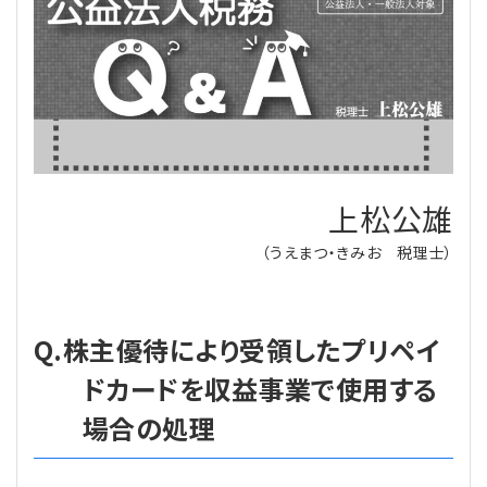
理事・監事
会計処理
労務管理
法務
経営
評議員
寄附
給与計算
利益相反取引
経営
連載
登記関連
税務
法改正-労務
個人情報
資産運用
連載
【連載】公益法人制度のリアル
無料記事
上松公雄
定款関連
インボイス
法改正-法務
IT
論壇
【連載】これからの時代の資産運用
（うえまつ・きみお 税理士）
公益・一般法人オンラインとは
法改正-法人運営
電子帳簿保存法
カレンダー
【連載】採用・定着・育成のための人事戦略
登録案内
NEWS・TOPIC・特報
【連載】事例に学ぶ立入検査で想定される指摘事項
Q.株主優待により受領したプリペイ
ドカードを収益事業で使用する
専門誌一覧
【連載】オピニオンリーダーのnote
【連載】シェアコモン200インタビュー
場合の処理
お問合せ
【連載】会計相談室
【連載】シェアコモン200 誌上相談室