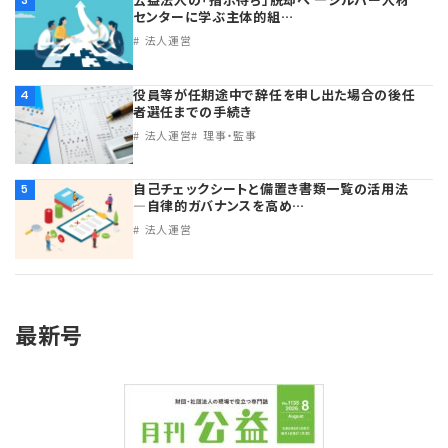
センターに学ぶ主体的組…
法人運営
役員等が任期途中で辞任を申し出た場合の後任
4
者選任までの手続き
法人運営
理事・監事
自己チェックシートと備置き書類一覧の活用法
5
―自律的ガバナンスを高め…
法人運営
最新号