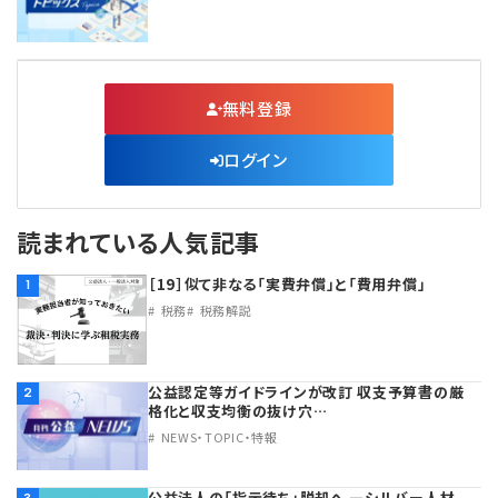
無料登録
ログイン
読まれている人気記事
［19］似て非なる「実費弁償」と「費用弁償」
1
税務
税務解説
公益認定等ガイドラインが改訂 収支予算書の厳
2
格化と収支均衡の抜け穴…
NEWS・TOPIC・特報
公益法人の「指示待ち」脱却へ ―シルバー人材
3