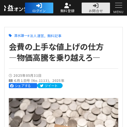
公益・一般法人オ
ログイン
無料登録
お問合せ
MENU
初めての方へ
清水謙一
法人運営
無料記事
会費の上手な値上げの仕方
―物価高騰を乗り越えろ―
人気記事
2025年05月31日
６月１日号（No.1113)
2025年
法人運営
シェアする
ツイート
法人運営
会計・税務
理事会
会計・税務
労務
評議員会・社員総会
定期提出書類
労務
法務