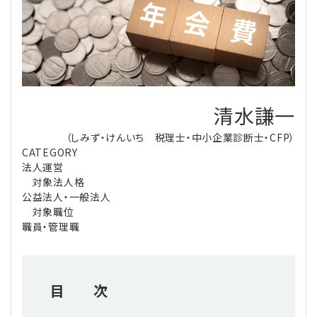
理事・監事
会計処理
労務管理
法務
経営
評議員
寄附
給与計算
利益相反取引
経営
連載
登記関連
税務
法改正-労務
個人情報
資産運用
連載
【連載】公益法人制度のリアル
清水謙一
無料記事
（しみず・けんいち 税理士・中小企業診断士・CFP）
定款関連
インボイス
法改正-法務
IT
論壇
【連載】これからの時代の資産運用
CATEGORY
法人運営
公益・一般法人オンラインとは
法改正-法人運営
電子帳簿保存法
カレンダー
【連載】採用・定着・育成のための人事戦略
対象法人格
公益法人・一般法人
対象職位
登録案内
NEWS・TOPIC・特報
【連載】事例に学ぶ立入検査で想定される指摘事項
職員・管理職
専門誌一覧
【連載】オピニオンリーダーのnote
【連載】シェアコモン200インタビュー
目 次
お問合せ
【連載】会計相談室
【連載】シェアコモン200 誌上相談室