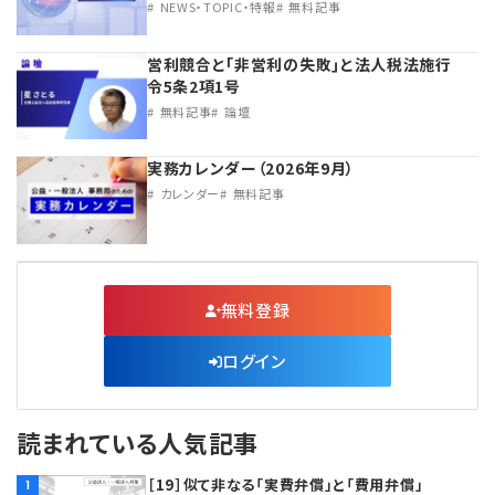
NEWS・TOPIC・特報
無料記事
営利競合と｢非営利の失敗｣と法人税法施行
令5条2項1号
無料記事
論壇
実務カレンダー（2026年9月）
カレンダー
無料記事
無料登録
ログイン
読まれている人気記事
［19］似て非なる「実費弁償」と「費用弁償」
1