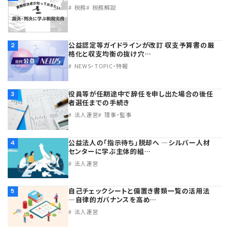
税務
税務解説
公益認定等ガイドラインが改訂 収支予算書の厳
2
格化と収支均衡の抜け穴…
NEWS・TOPIC・特報
役員等が任期途中で辞任を申し出た場合の後任
3
者選任までの手続き
法人運営
理事・監事
公益法人の「指示待ち」脱却へ ―シルバー人材
4
センターに学ぶ主体的組…
法人運営
自己チェックシートと備置き書類一覧の活用法
5
―自律的ガバナンスを高め…
法人運営