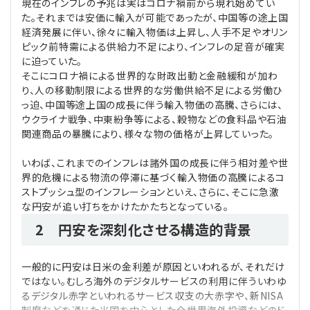
現在のインフレの予兆は実はコロナ禍前から現れ始めてい
た。それまでは安価に輸入が可能であったが、中国等の途上国
経済発展に伴い、徐々に輸入物価は上昇し、人手不足やオリン
ピック前特需による供給力不足により、インフレの足音が確実
に迫っていた。
そこにコロナ禍による世界的な財政出動と金融緩和が加わ
り、人の移動制限による世界的な労働供給不足による労働ひ
っ迫、中国等途上国の成長に伴う輸入物価の高騰、さらには、
ウクライナ戦争、中東紛争等による、穀物などの食料品や石油
関連商品の暴騰により、様々な物の価格が上昇していった。
いわば、これまでのインフレは諸外国の成長に伴う相対差や世
界的危機による物流の停滞に基づく輸入物価の高騰によるコ
ストプッシュ型のインフレーションといえ、さらに、そこに急激
な円安が追い打ちをかけたかたちとなっている。
2 円安を深刻化させる構造的背景
一般的に円安は日米の金利差が原因といわれるが、それだけ
ではない。むしろ海外のデジタルサービスの利用に伴ういわゆ
るデジタル赤字といわれるサービス収支の大赤字や、新NISA