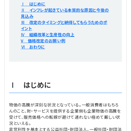
Ⅰ はじめに
プライバシーポリシー
【連載】公益法人運営実務の処方箋
【連載】実務と税務のポイント
Ⅱ インフレが起きている本質的な原因と今後の
見込み
【連載】公益法人会計検定試験一問一答
【連載】事務局だよりPLUS
Ⅲ 改定のタイミングと納得してもらうためのポ
イント
Ⅳ 組織改革と生産性の向上
【連載】公益法人のための「新公益信託」活用戦略
【連載】テーマで紐解く逆引きガイドライン
V 価格改定のお願い例
Ⅵ おわりに
【連載】悩みと向き合う経営学
【連載】非営利法人AtoZei
【連載】労務管理の歩き方
Ⅰ はじめに
【連載】AI活用のすすめ
物価の高騰が深刻な状況となっている。一般消費者はもちろ
んのこと、財・サービスを提供する企業側も企業物価の高騰を
【連載】IT実務一問一答
受けて、販売価格への転嫁が避けて通れない極めて厳しい状
況といえる。
非営利性を基本とする公益社団・財団法人、一般社団・財団法