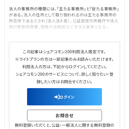
プライバシーポリシー
【連載】公益法人運営実務の処方箋
【連載】実務と税務のポイント
法人の事務所の種類には、「主たる事務所」と「従たる事務所」
がある。法人の住所として取り扱われるのは主たる事務所の
【連載】公益法人会計検定試験一問一答
【連載】事務局だよりPLUS
所在地であるとされ（法人法4 条）、公益認定の所轄庁や法人
税の管轄税務署、管轄の法務局など決まる基準となる。
主たる
【連載】公益法人のための「新公益信託」活用戦略
【連載】テーマで紐解く逆引きガイドライン
【連載】悩みと向き合う経営学
この記事はシェアコモン200利用法人限定です。
※ライトプランの方は一部記事のみお読みいただけます。
【連載】非営利法人AtoZei
利用法人の方は、下記からログインしてください。
シェアコモン200のサービスについて、詳しく知りたい・登
【連載】労務管理の歩き方
録したい方はお問合せください。
【連載】AI活用のすすめ
ログイン
【連載】IT実務一問一答
お問合せ
無料登録いただくと、公益・一般法人に関する無料登録の