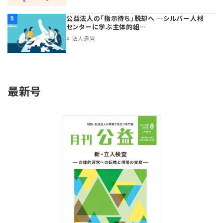
公益法人の「指示待ち」脱却へ ―シルバー人材
5
センターに学ぶ主体的組…
法人運営
最新号