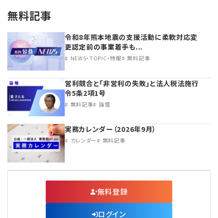
無料記事
令和8年熊本地震の支援活動に柔軟対応変
更認定前の事業着手も...
NEWS・TOPIC・特報
無料記事
営利競合と｢非営利の失敗｣と法人税法施行
令5条2項1号
無料記事
論壇
実務カレンダー（2026年9月）
カレンダー
無料記事
無料登録
ログイン