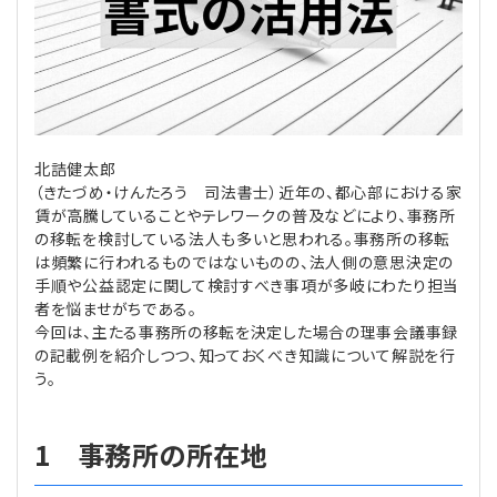
理事・監事
会計処理
労務管理
法務
経営
評議員
寄附
給与計算
利益相反取引
経営
連載
北詰健太郎
登記関連
税務
法改正-労務
個人情報
資産運用
連載
【連載】公益法人制度のリアル
無料記事
（きたづめ・けんたろう 司法書士）近年の、都心部における家
賃が高騰していることやテレワークの普及などにより、事務所
定款関連
インボイス
法改正-法務
IT
論壇
【連載】これからの時代の資産運用
の移転を検討している法人も多いと思われる。事務所の移転
は頻繁に行われるものではないものの、法人側の意思決定の
公益・一般法人オンラインとは
法改正-法人運営
電子帳簿保存法
カレンダー
【連載】採用・定着・育成のための人事戦略
手順や公益認定に関して検討すべき事項が多岐にわたり担当
者を悩ませがちである。
今回は、主たる事務所の移転を決定した場合の理事会議事録
登録案内
NEWS・TOPIC・特報
【連載】事例に学ぶ立入検査で想定される指摘事項
の記載例を紹介しつつ、知っておくべき知識について解説を行
う。
専門誌一覧
【連載】オピニオンリーダーのnote
【連載】シェアコモン200インタビュー
1 事務所の所在地
お問合せ
【連載】会計相談室
【連載】シェアコモン200 誌上相談室