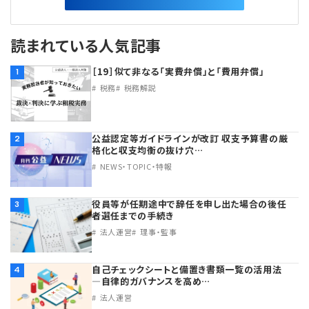
読まれている人気記事
［19］似て非なる「実費弁償」と「費用弁償」
1
税務
税務解説
公益認定等ガイドラインが改訂 収支予算書の厳
2
格化と収支均衡の抜け穴…
NEWS・TOPIC・特報
役員等が任期途中で辞任を申し出た場合の後任
3
者選任までの手続き
法人運営
理事・監事
自己チェックシートと備置き書類一覧の活用法
4
―自律的ガバナンスを高め…
法人運営