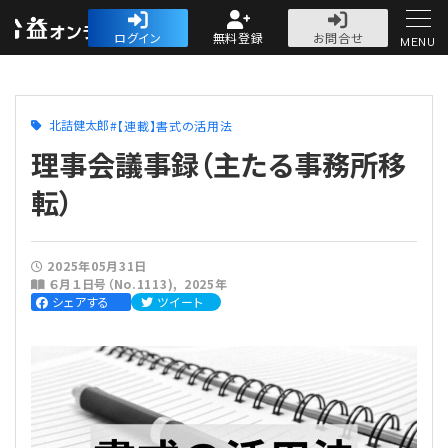
公益・一般法人オ
ログイン
無料登録
お問合せ
MENU
初めての方へ
北詰健太郎
【連載】書式の活用法
理事会議事録（主たる事務所移
転）
人気記事
2025年05月31日
６月１日号（No.1113)
2025年
法人運営
シェアする
ツイート
法人運営
会計・税務
理事会
会計・税務
労務
評議員会・社員総会
定期提出書類
労務
法務