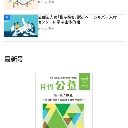
法人運営
公益法人の「指示待ち」脱却へ ―シルバー人材
5
センターに学ぶ主体的組…
法人運営
最新号