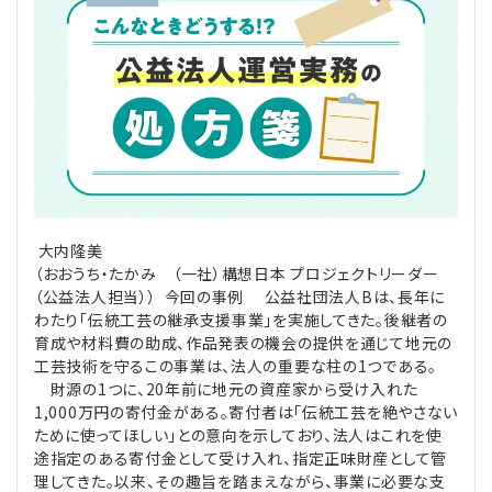
理事・監事
会計処理
労務管理
法務
経営
評議員
寄附
給与計算
利益相反取引
経営
連載
登記関連
税務
法改正-労務
個人情報
資産運用
連載
【連載】公益法人制度のリアル
無料記事
定款関連
インボイス
法改正-法務
IT
論壇
【連載】これからの時代の資産運用
大内隆美
（おおうち・たかみ （一社）構想日本 プロジェクトリーダー
公益・一般法人オンラインとは
法改正-法人運営
電子帳簿保存法
カレンダー
【連載】採用・定着・育成のための人事戦略
（公益法人担当）） 今回の事例 公益社団法人Bは、長年に
わたり「伝統工芸の継承支援事業」を実施してきた。後継者の
登録案内
NEWS・TOPIC・特報
【連載】事例に学ぶ立入検査で想定される指摘事項
育成や材料費の助成、作品発表の機会の提供を通じて地元の
工芸技術を守るこの事業は、法人の重要な柱の1つである。
財源の1つに、20年前に地元の資産家から受け入れた
専門誌一覧
【連載】オピニオンリーダーのnote
【連載】シェアコモン200インタビュー
1,000万円の寄付金がある。寄付者は「伝統工芸を絶やさない
ために使ってほしい」との意向を示しており、法人はこれを使
お問合せ
【連載】会計相談室
【連載】シェアコモン200 誌上相談室
途指定のある寄付金として受け入れ、指定正味財産として管
理してきた。以来、その趣旨を踏まえながら、事業に必要な支