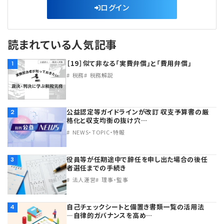
ログイン
読まれている人気記事
［19］似て非なる「実費弁償」と「費用弁償」
1
税務
税務解説
公益認定等ガイドラインが改訂 収支予算書の厳
2
格化と収支均衡の抜け穴…
NEWS・TOPIC・特報
役員等が任期途中で辞任を申し出た場合の後任
3
者選任までの手続き
法人運営
理事・監事
自己チェックシートと備置き書類一覧の活用法
4
―自律的ガバナンスを高め…