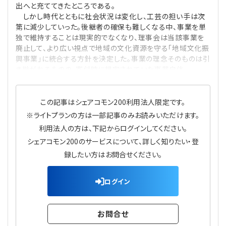
出へと充ててきたところである。
プライバシーポリシー
【連載】公益法人運営実務の処方箋
【連載】実務と税務のポイント
しかし時代とともに社会状況は変化し、工芸の担い手は次
第に減少していった。後継者の確保も難しくなる中、事業を単
【連載】公益法人会計検定試験一問一答
【連載】事務局だよりPLUS
独で維持することは現実的でなくなり、理事会は当該事業を
廃止して、より広い視点で地域の文化資源を守る「地域文化振
興事業」に統合する方針を決定した。事業の理念そのものは引
【連載】公益法人のための「新公益信託」活用戦略
【連載】テーマで紐解く逆引きガイドライン
き継がれるものの、寄付時に想定されていた事業自体
【連載】悩みと向き合う経営学
この記事はシェアコモン200利用法人限定です。
【連載】非営利法人AtoZei
※ライトプランの方は一部記事のみお読みいただけます。
利用法人の方は、下記からログインしてください。
【連載】労務管理の歩き方
シェアコモン200のサービスについて、詳しく知りたい・登
録したい方はお問合せください。
【連載】AI活用のすすめ
ログイン
【連載】IT実務一問一答
お問合せ