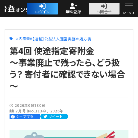
公益・一般法人オ
ログイン
無料登録
お問合せ
MENU
初めての方へ
大内隆美
【連載】公益法人運営実務の処方箋
第4回 使途指定寄附金
～事業廃止で残ったら、どう扱
う？ 寄付者に確認できない場合
人気記事
～
法人運営
法人運営
会計・税務
2026年06月30日
７月号（No.1134）
2026年
シェアする
ツイート
理事会
会計・税務
労務
評議員会・社員総会
定期提出書類
労務
法務