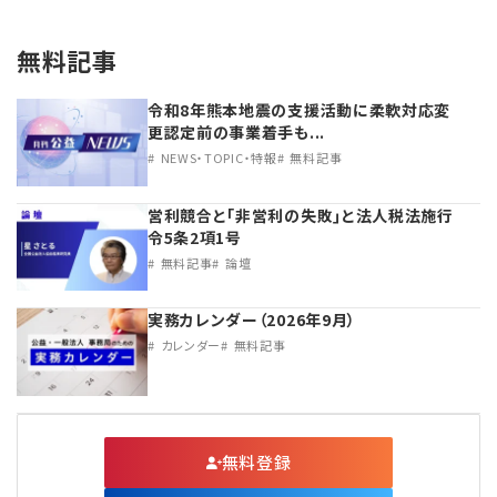
無料記事
令和8年熊本地震の支援活動に柔軟対応変
更認定前の事業着手も...
NEWS・TOPIC・特報
無料記事
営利競合と｢非営利の失敗｣と法人税法施行
令5条2項1号
無料記事
論壇
実務カレンダー（2026年9月）
カレンダー
無料記事
無料登録