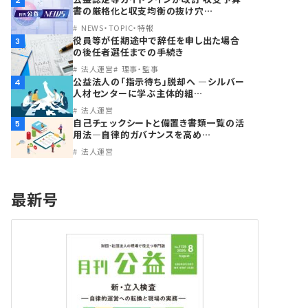
2
書の厳格化と収支均衡の抜け穴…
NEWS・TOPIC・特報
役員等が任期途中で辞任を申し出た場合
3
の後任者選任までの手続き
法人運営
理事・監事
公益法人の「指示待ち」脱却へ ―シルバー
4
人材センターに学ぶ主体的組…
法人運営
自己チェックシートと備置き書類一覧の活
5
用法―自律的ガバナンスを高め…
法人運営
最新号