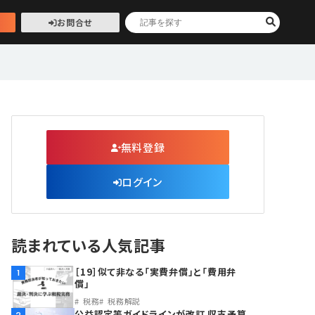
お問合せ
無料登録
ログイン
読まれている人気記事
［19］似て非なる「実費弁償」と「費用弁
1
償」
税務
税務解説
公益認定等ガイドラインが改訂 収支予算