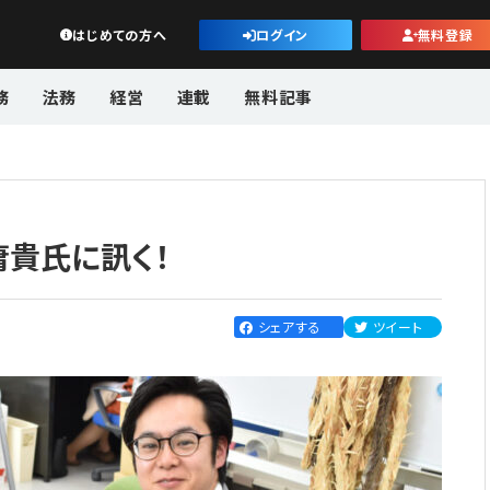
公益・一般法人オンライン
はじめての方へ
ログイン
無料登録
務
法務
経営
連載
無料記事
貴氏に訊く！
シェアする
ツイート