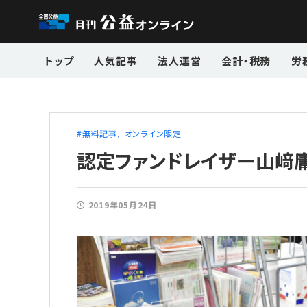
トップ
人気記事
法人運営
会計・税務
労
無料記事
オンライン限定
認定ファンドレイザー山﨑庸
2019年05月24日