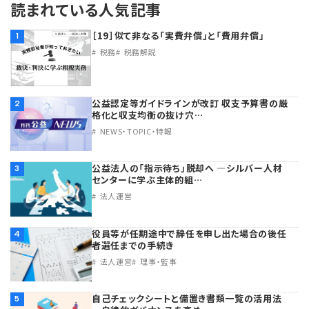
読まれている人気記事
［19］似て非なる「実費弁償」と「費用弁償」
1
税務
税務解説
公益認定等ガイドラインが改訂 収支予算書の厳
2
格化と収支均衡の抜け穴…
NEWS・TOPIC・特報
公益法人の「指示待ち」脱却へ ―シルバー人材
3
センターに学ぶ主体的組…
法人運営
役員等が任期途中で辞任を申し出た場合の後任
4
者選任までの手続き
法人運営
理事・監事
自己チェックシートと備置き書類一覧の活用法
5