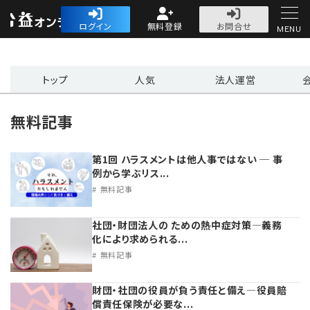
公益・一般法人オ
ログイン
無料登録
お問合せ
MENU
初めての方へ
トップ
人気
法人運営
無料記事
第1回 ハラスメントは他人事ではない ─ 事
人気記事
例から学ぶリス...
無料記事
法人運営
社団・財団法人の ための熱中症対策―義務
法人運営
会計・税務
化により求められる...
無料記事
理事会
会計・税務
労務
財団・社団の役員が負う責任と備え―役員賠
償責任保険が必要な...
評議員会・社員総会
定期提出書類
労務
法務