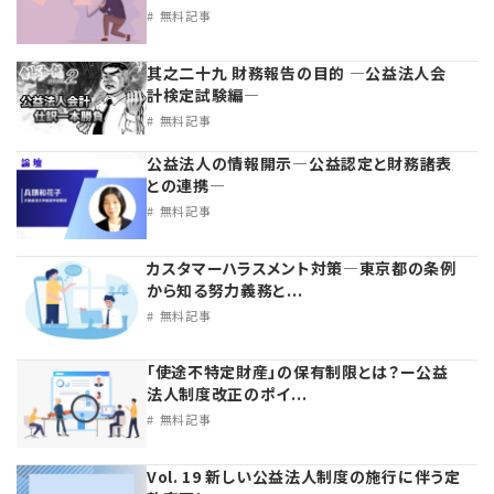
無料記事
理事・監事
会計処理
労務管理
法務
経営
其之二十九 財務報告の目的 ―公益法人会
計検定試験編―
評議員
寄附
給与計算
利益相反取引
経営
連載
無料記事
公益法人の情報開示―公益認定と財務諸表
登記関連
税務
法改正-労務
個人情報
資産運用
連載
【連載】公益法人制度のリアル
無料記事
との連携―
無料記事
定款関連
インボイス
法改正-法務
IT
論壇
【連載】これからの時代の資産運用
カスタマーハラスメント対策―東京都の条例
公益・一般法人オンラインとは
法改正-法人運営
電子帳簿保存法
カレンダー
【連載】採用・定着・育成のための人事戦略
から知る努力義務と...
無料記事
登録案内
NEWS・TOPIC・特報
【連載】事例に学ぶ立入検査で想定される指摘事項
「使途不特定財産」の保有制限とは？ー公益
法人制度改正のポイ...
専門誌一覧
【連載】オピニオンリーダーのnote
【連載】シェアコモン200インタビュー
無料記事
お問合せ
【連載】会計相談室
【連載】シェアコモン200 誌上相談室
Vol. 19 新しい公益法人制度の施行に伴う定