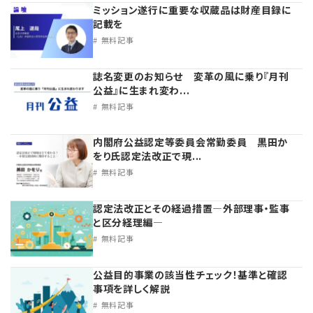
ミッション遂行に重要な収蔵品は財産目録に
記載を
無料記事
誌名変更のお知らせ 変革の風に乗り『月刊
公益』に生まれ変わ...
無料記事
内閣府公益認定等委員会常勤委員 黒田か
をり氏認定法改正で現...
無料記事
認定法改正とその経過措置―外部理事・監事
と区分経理編―
無料記事
公益目的事業の該当性チェック！基準と確認
事項を詳しく解説
無料記事