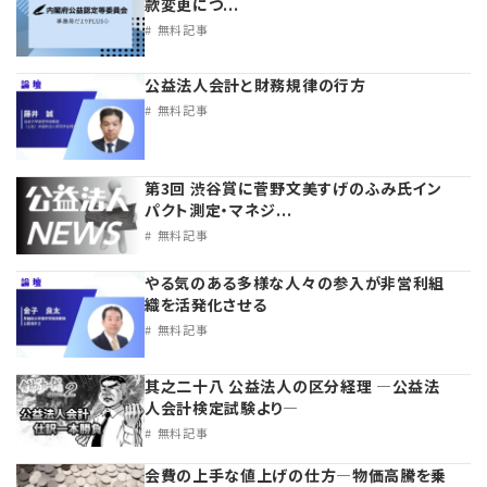
款変更につ...
プライバシーポリシー
【連載】公益法人運営実務の処方箋
【連載】実務と税務のポイント
無料記事
【連載】公益法人会計検定試験一問一答
【連載】事務局だよりPLUS
公益法人会計と財務規律の行方
無料記事
【連載】公益法人のための「新公益信託」活用戦略
【連載】テーマで紐解く逆引きガイドライン
【連載】悩みと向き合う経営学
第3回 渋谷賞に菅野文美すげのふみ氏イン
パクト測定・マネジ...
無料記事
【連載】非営利法人AtoZei
やる気のある多様な人々の参入が非営利組
【連載】労務管理の歩き方
織を活発化させる
無料記事
【連載】AI活用のすすめ
其之二十八 公益法人の区分経理 ―公益法
人会計検定試験より―
【連載】IT実務一問一答
無料記事
会費の上手な値上げの仕方―物価高騰を乗