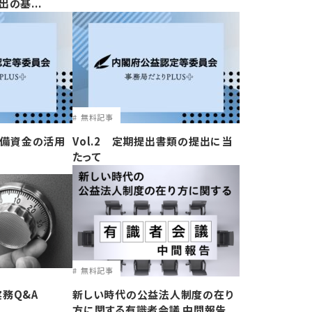
の基...
無料記事
準備資金の活用
Vol.2 定期提出書類の提出に当
たって
無料記事
務Q&A
新しい時代の公益法人制度の在り
方に関する有識者会議 中間報告