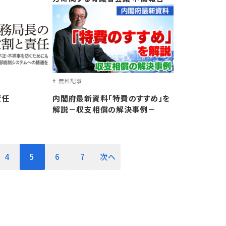
無料記事
責任
内閣府最新資料「特費のすすめ」を
解説－収支相償の解決事例－
4
5
6
7
次へ