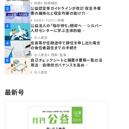
税務
税務解説
公益認定等ガイドラインが改訂 収支予算
2
書の厳格化と収支均衡の抜け穴…
NEWS・TOPIC・特報
公益法人の「指示待ち」脱却へ ―シルバー
3
人材センターに学ぶ主体的組…
法人運営
役員等が任期途中で辞任を申し出た場合
4
の後任者選任までの手続き
法人運営
理事・監事
自己チェックシートと備置き書類一覧の活
5
用法―自律的ガバナンスを高め…
法人運営
最新号