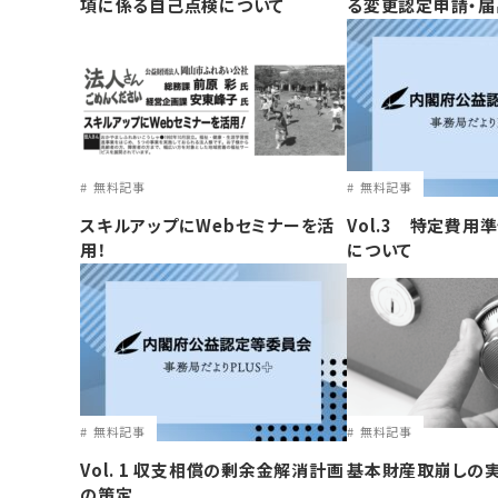
項に係る自己点検について
る変更認定申請・届出
無料記事
無料記事
スキルアップにWebセミナーを活
Vol.3 特定費用
用！
について
無料記事
無料記事
Vol. 1 収支相償の剰余金解消計画
基本財産取崩しの実
の策定