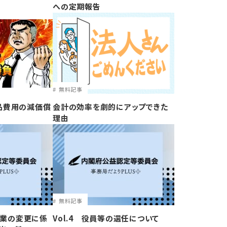
への定期報告
無料記事
品費用の減価償
会計の効率を劇的にアップできた
理由
無料記事
事業の変更に係
Vol.4 役員等の選任について