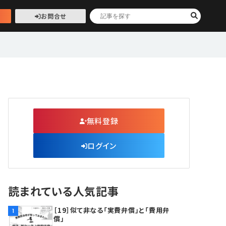
お問合せ
無料登録
ログイン
読まれている人気記事
［19］似て非なる「実費弁償」と「費用弁
1
償」