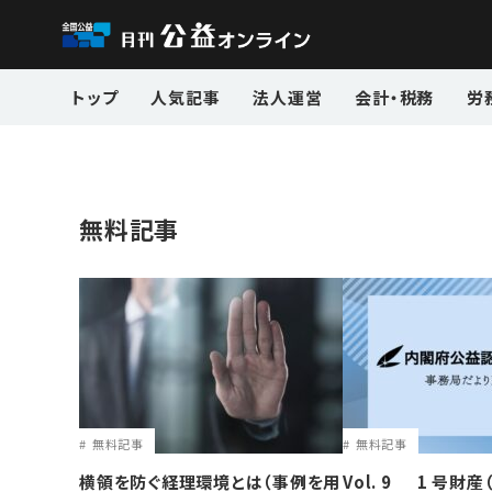
トップ
人気記事
法人運営
会計・税務
労
無料記事
無料記事
無料記事
横領を防ぐ経理環境とは（事例を用
Vol. 9 1 号財