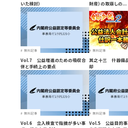
いた検討）
財産）の取崩しの...
無料記事
無料記事
Vol.7 公益増進のための吸収合
其之十三 什器備
併と手続上の要点
却
無料記事
無料記事
Vol.6 立入検査で指摘が多い事
Vol.5 公益目的