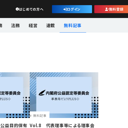
公益・一般法人オンライン
はじめての方へ
ログイン
無料登録
務
法務
経営
連載
無料記事
無料記事
産（公益目的保有
Vol.8 代表理事等による理事会