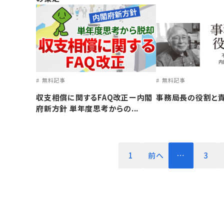
無料記事
無料記事
収支相償に関するFAQ改正ー内閣
事務局長の役割と
府新方針 単年度思考からの...
1
前へ
…
3