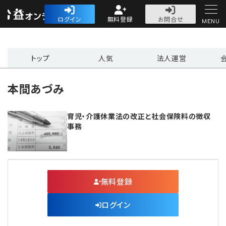
公益・一般法人オ
ログイン
無料登録
お問合せ
MENU
初めての方へ
トップ
人気
法人運営
本間あづみ
育児・介護休業法の改正と社会保険料の徴収
人気記事
事務
法人運営
法人運営
会計・税務
無料登録
理事会
会計・税務
労務
ログイン
評議員会・社員総会
定期提出書類
労務
法務