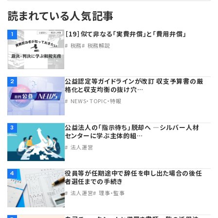
読まれている人気記事
理事・監事
会計処理
労務管理
法務
経営
［19］似て非なる「実費弁償」と「費用弁償」
1
税務
税務解説
評議員
寄附
給与計算
利益相反取引
経営
連載
登記関連
税務
法改正-労務
個人情報
資産運用
連載
【連載】公益法人制度のリアル
無料記事
公益認定等ガイドラインが改訂 収支予算書の厳
2
格化と収支均衡の抜け穴…
定款関連
インボイス
法改正-法務
IT
論壇
【連載】これからの時代の資産運用
NEWS・TOPIC・特報
公益・一般法人オンラインとは
法改正-法人運営
電子帳簿保存法
カレンダー
【連載】採用・定着・育成のための人事戦略
公益法人の「指示待ち」脱却へ ―シルバー人材
3
センターに学ぶ主体的組…
法人運営
登録案内
NEWS・TOPIC・特報
【連載】事例に学ぶ立入検査で想定される指摘事項
役員等が任期途中で辞任を申し出た場合の後任
4
専門誌一覧
【連載】オピニオンリーダーのnote
【連載】シェアコモン200インタビュー
者選任までの手続き
法人運営
理事・監事
お問合せ
【連載】会計相談室
【連載】シェアコモン200 誌上相談室