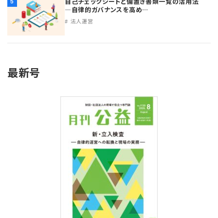
自己チェックシートと備置き書類一覧の活用法
5
プライバシーポリシー
【連載】公益法人運営実務の処方箋
【連載】実務と税務のポイント
―自律的ガバナンスを高め…
法人運営
【連載】公益法人会計検定試験一問一答
【連載】事務局だよりPLUS
【連載】公益法人のための「新公益信託」活用戦略
【連載】テーマで紐解く逆引きガイドライン
最新号
【連載】悩みと向き合う経営学
【連載】非営利法人AtoZei
【連載】労務管理の歩き方
【連載】AI活用のすすめ
【連載】IT実務一問一答