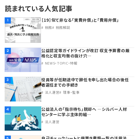
読まれている人気記事
理事・監事
会計処理
労務管理
法務
経営
［19］似て非なる「実費弁償」と「費用弁償」
1
税務
税務解説
評議員
寄附
給与計算
利益相反取引
経営
連載
登記関連
税務
法改正-労務
個人情報
資産運用
連載
【連載】公益法人制度のリアル
無料記事
公益認定等ガイドラインが改訂 収支予算書の厳
2
格化と収支均衡の抜け穴…
NEWS・TOPIC・特報
定款関連
インボイス
法改正-法務
IT
論壇
【連載】これからの時代の資産運用
公益・一般法人オンラインとは
法改正-法人運営
電子帳簿保存法
カレンダー
【連載】採用・定着・育成のための人事戦略
役員等が任期途中で辞任を申し出た場合の後任
3
者選任までの手続き
法人運営
理事・監事
登録案内
NEWS・TOPIC・特報
【連載】事例に学ぶ立入検査で想定される指摘事項
公益法人の「指示待ち」脱却へ ―シルバー人材
4
専門誌一覧
【連載】オピニオンリーダーのnote
【連載】シェアコモン200インタビュー
センターに学ぶ主体的組…
法人運営
お問合せ
【連載】会計相談室
【連載】シェアコモン200 誌上相談室
自己チェックシートと備置き書類一覧の活用法
5