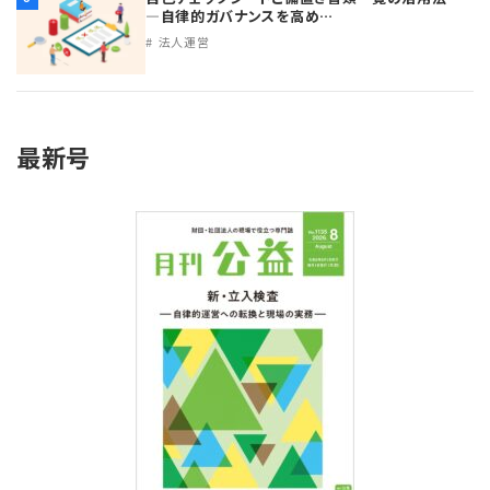
―自律的ガバナンスを高め…
プライバシーポリシー
【連載】公益法人運営実務の処方箋
【連載】実務と税務のポイント
法人運営
【連載】公益法人会計検定試験一問一答
【連載】事務局だよりPLUS
【連載】公益法人のための「新公益信託」活用戦略
【連載】テーマで紐解く逆引きガイドライン
最新号
【連載】悩みと向き合う経営学
【連載】非営利法人AtoZei
【連載】労務管理の歩き方
【連載】AI活用のすすめ
【連載】IT実務一問一答