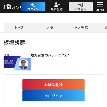
公益・一般法人オ
ログイン
無料登録
お問合せ
MENU
初めての方へ
トップ
人気
法人運営
板垣勝彦
地方自治のパラドックス?
人気記事
法人運営
法人運営
会計・税務
無料登録
理事会
会計・税務
労務
ログイン
評議員会・社員総会
定期提出書類
労務
法務