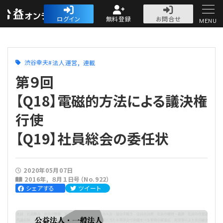
公益・一般法人オ
ログイン
無料登録
お問合せ
MENU
初めての方へ
渋谷幸夫
法人運営
連載
第９回
【Q18】電磁的方法による議決権
行使
人気記事
【Q19】社員総会の委任状
法人運営
法人運営
会計・税務
2020年05月07日
2016年
８月１日号（No.922）
シェアする
ツイート
理事会
会計・税務
労務
評議員会・社員総会
定期提出書類
労務
法務