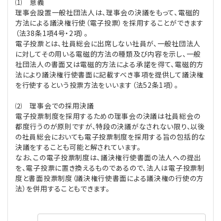
⑴ 意義
プライバシーポリシー
【連載】公益法人運営実務の処方箋
【連載】実務と税務のポイント
理事会設置一般社団法人は、理事会の決議をもって、電磁的
方法による議決権行使（電子投票）を採用することができます
（法38条1項4号・2項）。
【連載】公益法人会計検定試験一問一答
【連載】事務局だよりPLUS
電子投票とは、社員総会に出席しない社員が、一般社団法人
に対してその用いる電磁的方法の種類及び内容を示し、一般
【連載】公益法人のための「新公益信託」活用戦略
【連載】テーマで紐解く逆引きガイドライン
社団法人の書面又は電磁的方法による承諾を得て、電磁的方
法により議決権行使書面に記載すべき事項を提供して議決権
を行使するという投票方法をいいます（法52条1項）。
【連載】悩みと向き合う経営学
⑵ 理事会での採用決議
【連載】非営利法人AtoZei
電子投票制度を採用するための理事会の決議は社員総会の
都度行うのが原則ですが、特段の決議がなされない限り、以後
の社員総会においても電子投票制度を採用する旨の包括的な
【連載】労務管理の歩き方
決議をすることも可能と解されています。
なお、この電子投票制度は、議決権行使書面の法人への提出
【連載】AI活用のすすめ
を、電子投票に置き換えるものであるので、法人は電子投票制
度と書面投票制度（議決権行使書面による議決権の行使の方
【連載】IT実務一問一答
法）を併用することもできます。