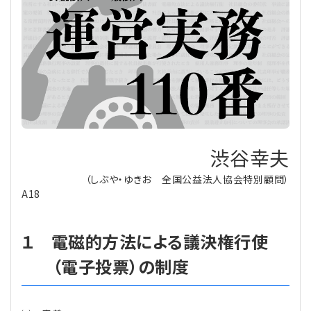
理事・監事
会計処理
労務管理
法務
経営
評議員
寄附
給与計算
利益相反取引
経営
連載
登記関連
税務
法改正-労務
個人情報
資産運用
連載
【連載】公益法人制度のリアル
無料記事
定款関連
インボイス
法改正-法務
IT
論壇
【連載】これからの時代の資産運用
渋谷幸夫
公益・一般法人オンラインとは
法改正-法人運営
電子帳簿保存法
カレンダー
【連載】採用・定着・育成のための人事戦略
（しぶや・ゆきお 全国公益法人協会特別顧問）
A18
登録案内
NEWS・TOPIC・特報
【連載】事例に学ぶ立入検査で想定される指摘事項
１ 電磁的方法による議決権行使
専門誌一覧
【連載】オピニオンリーダーのnote
【連載】シェアコモン200インタビュー
（電子投票）の制度
お問合せ
【連載】会計相談室
【連載】シェアコモン200 誌上相談室