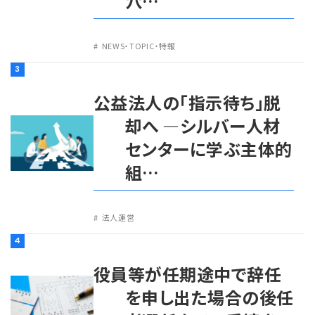
穴…
NEWS・TOPIC・特報
3
公益法人の「指示待ち」脱
却へ ―シルバー人材
センターに学ぶ主体的
組…
法人運営
4
役員等が任期途中で辞任
を申し出た場合の後任