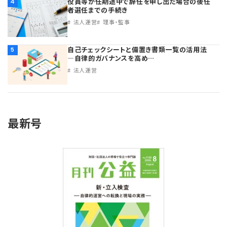
役員等が任期途中で辞任を申し出た場合の後任
4
者選任までの手続き
法人運営
理事・監事
自己チェックシートと備置き書類一覧の活用法
5
―自律的ガバナンスを高め…
法人運営
最新号