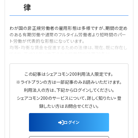
律
プライバシーポリシー
【連載】公益法人運営実務の処方箋
【連載】実務と税務のポイント
【連載】公益法人会計検定試験一問一答
【連載】事務局だよりPLUS
わが国の非正規労働者の雇用形態は多様ですが、期間の定め
のある有期労働や通常のフルタイム労働者より短時間のパー
【連載】公益法人のための「新公益信託」活用戦略
【連載】テーマで紐解く逆引きガイドライン
ト労働が代表的な形態になっています。
均等・均衡な賃金を促進するための法律は、現在、既に存在し
【連載】悩みと向き合う経営学
ており、平成24年に改正された労働契約法第20条に
【連載】非営利法人AtoZei
この記事はシェアコモン200利用法人限定です。
※ライトプランの方は一部記事のみお読みいただけます。
【連載】労務管理の歩き方
利用法人の方は、下記からログインしてください。
シェアコモン200のサービスについて、詳しく知りたい・登
【連載】AI活用のすすめ
録したい方はお問合せください。
【連載】IT実務一問一答
ログイン