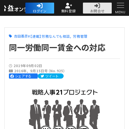
公益・一般法人オ
ログイン
無料登録
お問合せ
MENU
初めての方へ
吉田善彦
【連載】労務なんでも相談
労務管理
同一労働同一賃金への対応
2019年09月02日
人気記事
2016年
９月15日号（No.925）
シェアする
ツイート
法人運営
法人運営
会計・税務
理事会
会計・税務
労務
評議員会・社員総会
定期提出書類
労務
法務