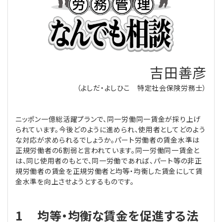
理事・監事
会計処理
労務管理
法務
経営
評議員
寄附
給与計算
利益相反取引
経営
連載
吉田善彦
登記関連
税務
法改正-労務
個人情報
資産運用
連載
【連載】公益法人制度のリアル
無料記事
（よしだ・よしひこ 特定社会保険労務士）
定款関連
インボイス
法改正-法務
IT
論壇
【連載】これからの時代の資産運用
ニッポン一億総活躍プランで、同一労働同一賃金が採り上げ
公益・一般法人オンラインとは
法改正-法人運営
電子帳簿保存法
カレンダー
【連載】採用・定着・育成のための人事戦略
られています。今後どのように進められ、使用者としてどのよう
な対応が求められるでしょうか。パート労働者の賃金水準は
正規労働者の6割弱と言われています。同一労働同一賃金と
登録案内
NEWS・TOPIC・特報
【連載】事例に学ぶ立入検査で想定される指摘事項
は、同じ使用者のもとで、同一労働であれば、パート等の非正
規労働者の賃金を正規労働者と均等・均衡した賃金にして賃
専門誌一覧
【連載】オピニオンリーダーのnote
【連載】シェアコモン200インタビュー
金水準を向上させようとするものです。
お問合せ
【連載】会計相談室
【連載】シェアコモン200 誌上相談室
1 均等・均衡な賃金を促進する法