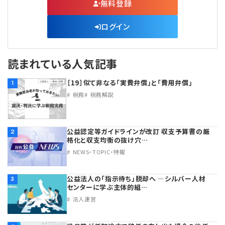
無料登録
ログイン
読まれている人気記事
［19］似て非なる「実費弁償」と「費用弁償」
1
税務
税務解説
公益認定等ガイドラインが改訂 収支予算書の厳
2
格化と収支均衡の抜け穴…
NEWS・TOPIC・特報
公益法人の「指示待ち」脱却へ ―シルバー人材
3
センターに学ぶ主体的組…
法人運営