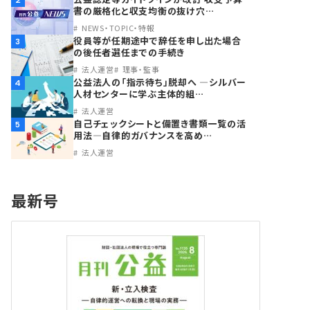
2
書の厳格化と収支均衡の抜け穴…
NEWS・TOPIC・特報
役員等が任期途中で辞任を申し出た場合
3
の後任者選任までの手続き
法人運営
理事・監事
公益法人の「指示待ち」脱却へ ―シルバー
4
人材センターに学ぶ主体的組…
法人運営
自己チェックシートと備置き書類一覧の活
5
用法―自律的ガバナンスを高め…
法人運営
最新号