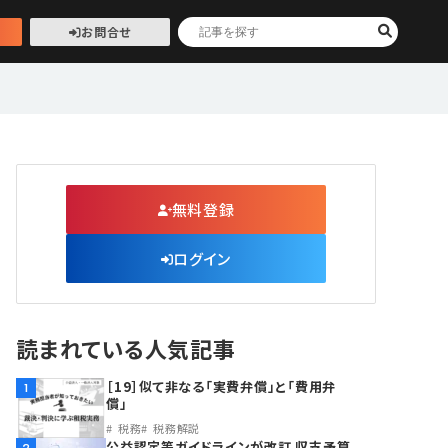
お問合せ
無料登録
ログイン
読まれている人気記事
［19］似て非なる「実費弁償」と「費用弁
1
償」
税務
税務解説
公益認定等ガイドラインが改訂 収支予算