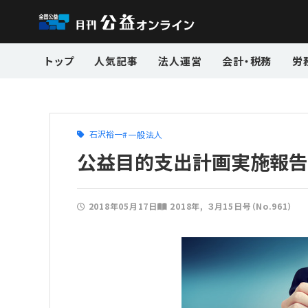
トップ
人気記事
法人運営
会計・税務
労
石沢裕一
一般法人
公益目的支出計画実施報告
2018年05月17日
2018年
３月15日号（No.961）