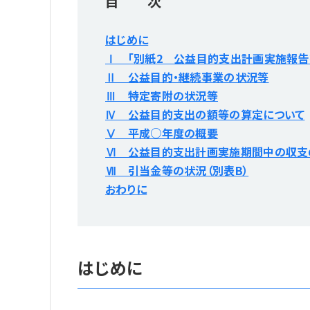
目 次
はじめに
Ⅰ 「別紙2 公益目的支出計画実施報告
Ⅱ 公益目的・継続事業の状況等
Ⅲ 特定寄附の状況等
Ⅳ 公益目的支出の額等の算定について
Ⅴ 平成○年度の概要
Ⅵ 公益目的支出計画実施期間中の収支の
Ⅶ 引当金等の状況（別表B）
おわりに
はじめに