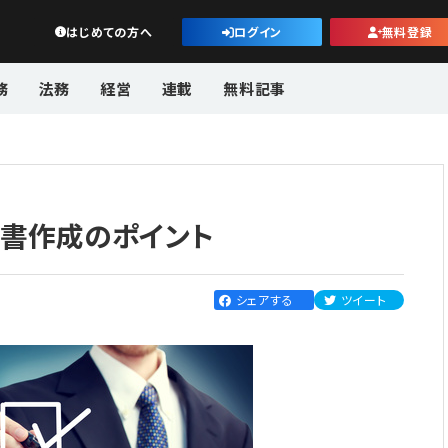
公益・一般法人オンライン
はじめての方へ
ログイン
無料登録
務
法務
経営
連載
無料記事
書作成のポイント
シェアする
ツイート