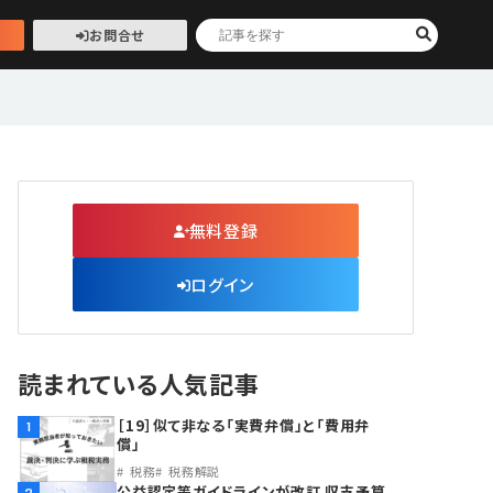
お問合せ
無料登録
ログイン
読まれている人気記事
［19］似て非なる「実費弁償」と「費用弁
1
償」
税務
税務解説
公益認定等ガイドラインが改訂 収支予算