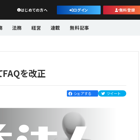
公益・一般法人オンライン
はじめての方へ
ログイン
無料登録
務
法務
経営
連載
無料記事
FAQを改正
シェアする
ツイート