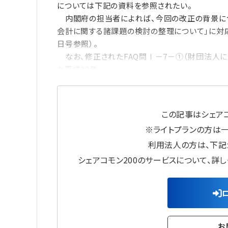
については下記の資料を参照されたい。
内閣府の担当者によれば、今回の改正の背景につ
会計に関する諸課題の検討の整理について」に対応
日号参照）。
なお、修正されたFAQ問Ⅰ－7－①（財団法人に
た平成20年
この記事はシェアコ
※ライトプランの方は
利用法人の方は、下記
シェアコモン200のサービスについて、詳
お