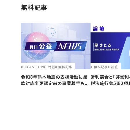
無料記事
NEWS・TOPIC・特報
無料記事
無料記事
論壇
令和8年熊本地震の支援活動に柔
営利競合と｢非営利
軟対応変更認定前の事業着手も...
税法施行令5条2項