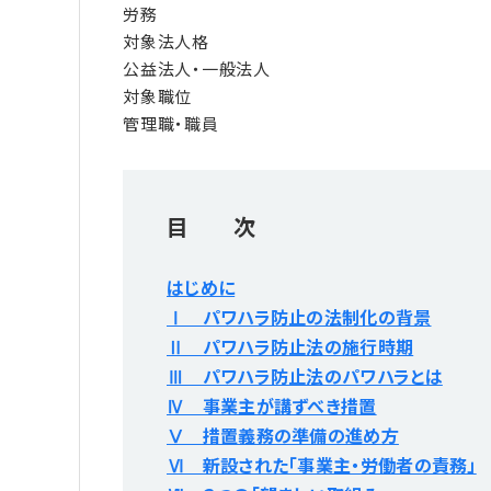
労務
対象法人格
公益法人・一般法人
対象職位
管理職・職員
目 次
はじめに
Ⅰ パワハラ防止の法制化の背景
Ⅱ パワハラ防止法の施行時期
Ⅲ パワハラ防止法のパワハラとは
Ⅳ 事業主が講ずべき措置
Ⅴ 措置義務の準備の進め方
Ⅵ 新設された「事業主・労働者の責務」