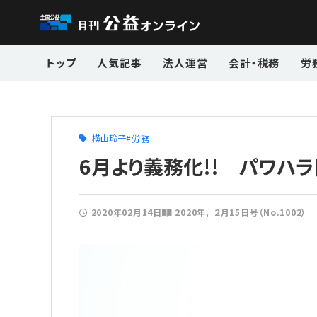
トップ
人気記事
法人運営
会計・税務
労
横山玲子
労務
6月より義務化!! パワハ
2020年02月14日
2020年
２月15日号（No.1002）