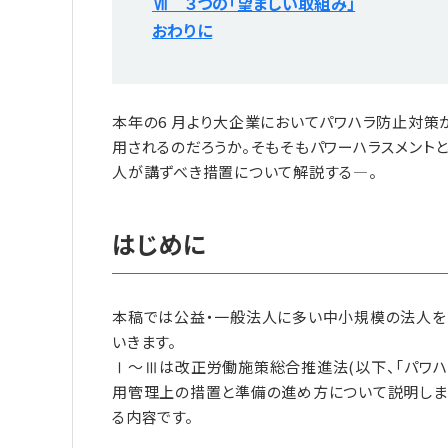
Ⅶ ３つの「望ましい取組み」
おわりに
本年の6 月より大企業においてパワハラ防止対策
用されるのだろうか。そもそもパワーハラスメント
人が講ずべき措置について解説する―。
はじめに
本稿では公益・一般法人に多い中小規模の法人を
いきます。
Ⅰ〜Ⅲは改正労働施策総合推進法(以下、「パワハ
用管理上の措置と準備の進め方について説明しま
る内容です。