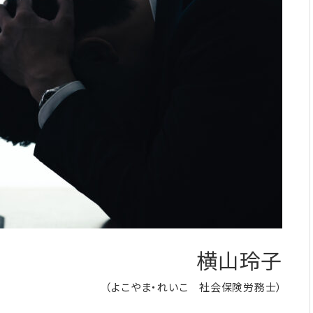
横山玲子
（よこやま・れいこ 社会保険労務士）