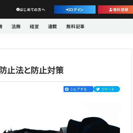
公益・一般法人オンライン
はじめての方へ
ログイン
無料登録
務
法務
経営
連載
無料記事
ラ防止法と防止対策
シェアする
ツイート