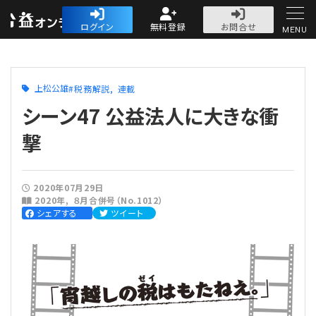
公益・一般法人オ
ログイン
無料登録
お問合せ
MENU
初めての方へ
上松公雄
税務解説
連載
シーン47 公益法人に大きな衝
撃
人気記事
2020年07月29日
2020年
８月合併号（No.1012）
法人運営
シェアする
ツイート
法人運営
会計・税務
理事会
会計・税務
労務
評議員会・社員総会
定期提出書類
労務
法務