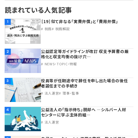
読まれている人気記事
［19］似て非なる「実費弁償」と「費用弁償」
1
税務
税務解説
公益認定等ガイドラインが改訂 収支予算書の厳
2
格化と収支均衡の抜け穴…
NEWS・TOPIC・特報
役員等が任期途中で辞任を申し出た場合の後任
3
者選任までの手続き
法人運営
理事・監事
公益法人の「指示待ち」脱却へ ―シルバー人材
4
センターに学ぶ主体的組…
法人運営