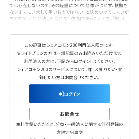
プライバシーポリシー
【連載】公益法人運営実務の処方箋
【連載】実務と税務のポイント
ては存在しないので、その軽重について想像がつかず、根拠も
ないままに、「大して重いものではない」と決めつけてしまいが
ちですが、これが決して侮れない負担であったことを、『殿、利
【連載】公益法人会計検定試験一問一答
【連載】事務局だよりPLUS
息で
【連載】公益法人のための「新公益信託」活用戦略
【連載】テーマで紐解く逆引きガイドライン
この記事はシェアコモン200利用法人限定です。
※ライトプランの方は一部記事のみお読みいただけます。
【連載】悩みと向き合う経営学
利用法人の方は、下記からログインしてください。
シェアコモン200のサービスについて、詳しく知りたい・登
【連載】非営利法人AtoZei
録したい方はお問合せください。
【連載】労務管理の歩き方
ログイン
【連載】AI活用のすすめ
お問合せ
【連載】IT実務一問一答
無料登録いただくと、公益・一般法人に関する無料登録の
方限定記事や