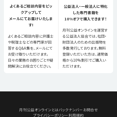
よくあるご相談内容をピッ
公益法人・一般法人に特化
クアップして
した専門書籍を
メールにてお届けいたしま
10%オフで購入できます！
す!
月刊公益オンラインを運営す
る公益法人協会では、社団・
よくあるご相談内容に弁護士
財団法人のための出版物を
や税理士などの専門家が回
多数発行しております。無料
答するQ&A集を、メールにて
登録いただいた方は、通常価
お受け取りいただけます。
格から10%割引でご購入い
日々の業務のお困りごとや疑
ただけます。
問解決にお役立てください。
月刊公益オンラインとは
バックナンバー
お問合せ
プライバシーポリシー
利用規約