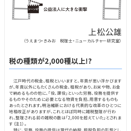
理事・監事
会計処理
労務管理
法務
経営
上松公雄
評議員
寄附
給与計算
利益相反取引
経営
連載
（うえまつ・きみお 税理士・ニューカルチャー研究室）
登記関連
税務
法改正-労務
個人情報
資産運用
連載
【連載】公益法人制度のリアル
無料記事
税の種類が2,000種以上!?
定款関連
インボイス
法改正-法務
IT
論壇
【連載】これからの時代の資産運用
公益・一般法人オンラインとは
法改正-法人運営
電子帳簿保存法
カレンダー
【連載】採用・定着・育成のための人事戦略
江戸時代の税金、租税といいますと、年貢が思い浮かびます
が、年貢以外にもたくさんの税金、租税があり、お米や物、お金
登録案内
NEWS・TOPIC・特報
【連載】事例に学ぶ立入検査で想定される指摘事項
で納めるものの他に、「役、課役」といった労務、役務を提供す
るものやそのために必要となる物資を負担、用意するものも
専門誌一覧
あったとされます。明治維新における代表的な改革のひとつに
【連載】オピニオンリーダーのnote
【連載】シェアコモン200インタビュー
地租改正がありますが、これとほぼ同時に雑税整理が行わ
れ、整理される前の雑税の数は「2,000を超えていた」とされま
お問合せ
【連載】会計相談室
【連載】シェアコモン200 誌上相談室
す（注1）。
特に、労務、役務の提供は現代の納税、租税負担の形態とし