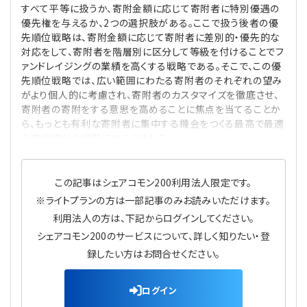
すべて平等に扱うか、寄附金額に応じて寄附者に特別優遇の
プライバシーポリシー
【連載】公益法人運営実務の処方箋
【連載】実務と税務のポイント
優先権を与えるか、2つの選択肢がある。ここで扱う後者の優
先順位戦略は、寄附金額に応じて寄附者に差別的・優先的な
【連載】公益法人会計検定試験一問一答
【連載】事務局だよりPLUS
対応をして、寄附者を階層別に区分して等級を付けることでフ
ァンドレイジングの業績を高くする戦略である。そこで、この優
先順位戦略では、広い範囲にわたる寄附者のそれぞれの望み
【連載】公益法人のための「新公益信託」活用戦略
【連載】テーマで紐解く逆引きガイドライン
がより個人的に考慮され、寄附者のカスタマイズを徹底させ、
寄附者の寄附をする意思を高めることに焦点を当てることか
【連載】悩みと向き合う経営学
ら、もっとも有利な寄附者に集中する機会をつくる最高で最適
な市場細分化戦略であるとされる。
【連載】非営利法人AtoZei
この記事はシェアコモン200利用法人限定です。
【連載】労務管理の歩き方
※ライトプランの方は一部記事のみお読みいただけます。
利用法人の方は、下記からログインしてください。
【連載】AI活用のすすめ
シェアコモン200のサービスについて、詳しく知りたい・登
録したい方はお問合せください。
【連載】IT実務一問一答
ログイン