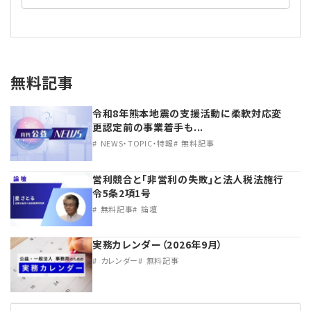
無料記事
令和8年熊本地震の支援活動に柔軟対応変
更認定前の事業着手も...
NEWS・TOPIC・特報
無料記事
営利競合と｢非営利の失敗｣と法人税法施行
令5条2項1号
無料記事
論壇
実務カレンダー（2026年9月）
カレンダー
無料記事