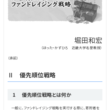
理事・監事
会計処理
労務管理
法務
経営
評議員
寄附
給与計算
利益相反取引
経営
連載
登記関連
税務
法改正-労務
個人情報
資産運用
連載
【連載】公益法人制度のリアル
堀田和宏
無料記事
（ほった・かずひろ 近畿大学名誉教授）
定款関連
インボイス
法改正-法務
IT
論壇
【連載】これからの時代の資産運用
（承前）
公益・一般法人オンラインとは
法改正-法人運営
電子帳簿保存法
カレンダー
【連載】採用・定着・育成のための人事戦略
Ⅱ 優先順位戦略
登録案内
NEWS・TOPIC・特報
【連載】事例に学ぶ立入検査で想定される指摘事項
専門誌一覧
【連載】オピニオンリーダーのnote
【連載】シェアコモン200インタビュー
1 優先順位戦略とは何か
お問合せ
【連載】会計相談室
【連載】シェアコモン200 誌上相談室
一般に、ファンドレイジング戦略を実行する際に、寄附者を