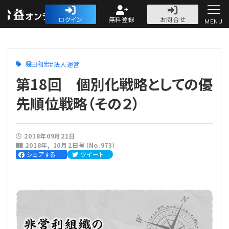
公益・一般法人オ
ログイン
無料登録
お問合せ
MENU
初めての方へ
堀田和宏
法人運営
第18回 個別化戦略としての優
先順位戦略（その２）
人気記事
2018年09月21日
2018年
10月１日号（No.973）
法人運営
シェアする
ツイート
法人運営
会計・税務
理事会
会計・税務
労務
評議員会・社員総会
定期提出書類
労務
法務