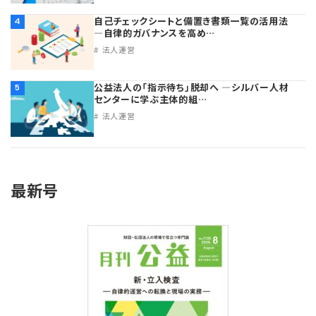
自己チェックシートと備置き書類一覧の活用法
4
―自律的ガバナンスを高め…
法人運営
公益法人の「指示待ち」脱却へ ―シルバー人材
5
センターに学ぶ主体的組…
法人運営
最新号