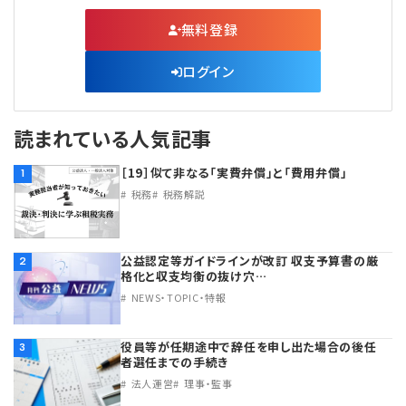
無料登録
ログイン
読まれている人気記事
［19］似て非なる「実費弁償」と「費用弁償」
1
税務
税務解説
公益認定等ガイドラインが改訂 収支予算書の厳
2
格化と収支均衡の抜け穴…
NEWS・TOPIC・特報
役員等が任期途中で辞任を申し出た場合の後任
3
者選任までの手続き
法人運営
理事・監事