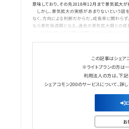
意味しており、その先2018年12月まで景気拡大
しかし、景気拡大の実感があまりないという話を
なく、方向による判断だからだ。成長率に関わら
なら景気後退期となる。過去の景気拡大期との成
として景気拡大終了期の実質GDPの水準をみると、い
この記事はシェアコ
※ライトプランの方は
利用法人の方は、下記
シェアコモン200のサービスについて、詳
お