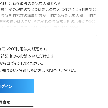
が続けば、戦後最長の景気拡大期となる。
聞く。その理由のひとつは景気の拡大は強さによる判断では
ず、景気動向指数の構成指数が上向きなら景気拡大期、下向き
長率の違いは大きい。それぞれの景気拡大期の出発点を100
ざなぎ景気では167、バブル景気は125、2000
モン200利用法人限定です。
一部記事のみお読みいただけます。
からログインしてください。
しく知りたい・登録したい方はお問合せください。
ログイン
問合せ