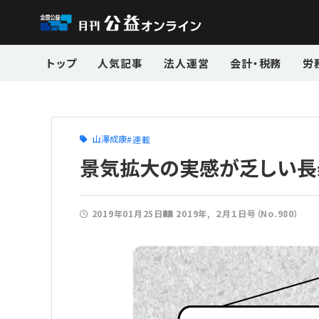
トップ
人気記事
法人運営
会計・税務
労
山澤成康
連載
景気拡大の実感が乏しい長
2019年01月25日
2019年
２月１日号（No.980）