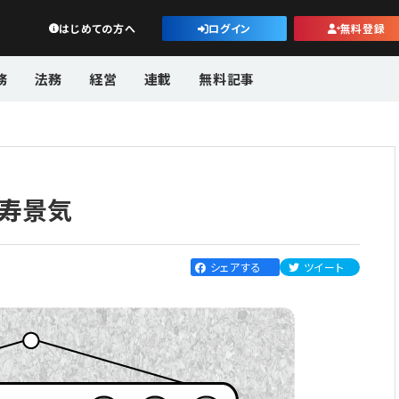
公益・一般法人オンライン
はじめての方へ
ログイン
無料登録
務
法務
経営
連載
無料記事
寿景気
シェアする
ツイート