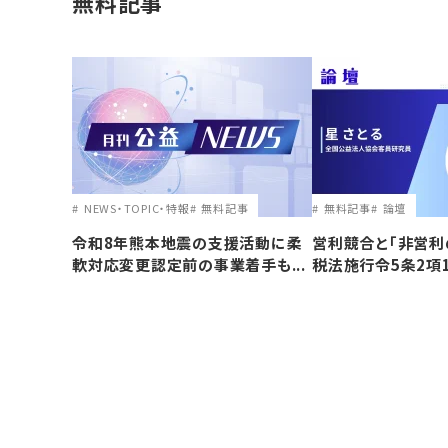
無料記事
NEWS・TOPIC・特報
無料記事
無料記事
論壇
令和8年熊本地震の支援活動に柔
営利競合と｢非営利
軟対応変更認定前の事業着手も...
税法施行令5条2項