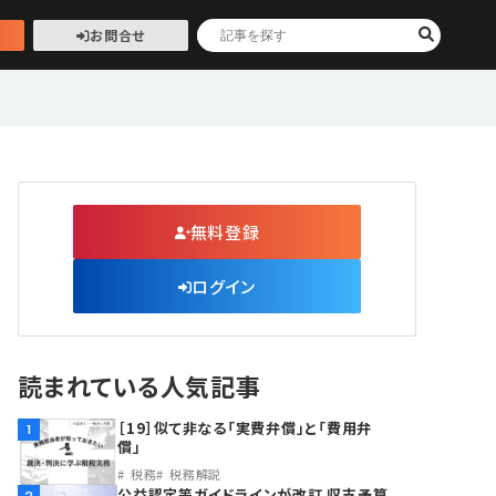
お問合せ
無料登録
ログイン
読まれている人気記事
［19］似て非なる「実費弁償」と「費用弁
1
償」
税務
税務解説
公益認定等ガイドラインが改訂 収支予算