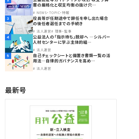
2
書の厳格化と収支均衡の抜け穴…
NEWS・TOPIC・特報
役員等が任期途中で辞任を申し出た場合
3
の後任者選任までの手続き
法人運営
理事・監事
公益法人の「指示待ち」脱却へ ―シルバー
4
人材センターに学ぶ主体的組…
法人運営
自己チェックシートと備置き書類一覧の活
5
用法―自律的ガバナンスを高め…
法人運営
最新号