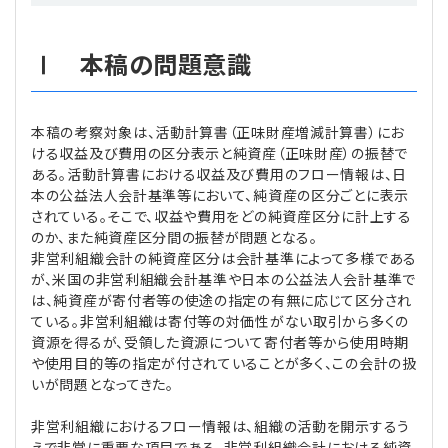
Ⅰ 本稿の問題意識
本稿の考察対象は、活動計算書（正味財産増減計算書）にお
ける収益及び費用の区分表示と純資産（正味財産）の振替で
ある。活動計算書における収益及び費用のフロー情報は、日
本の公益法人会計基準等において、純資産の区分ごとに表示
されている。そこで、収益や費用をどの純資産区分に計上する
のか、また純資産区分間の振替が問題となる。
非営利組織会計の純資産区分は会計基準によって多様である
が、米国の非営利組織会計基準や日本の公益法人会計基準で
は、純資産が寄付者等の使途の指定の有無に応じて区分され
ている。非営利組織は寄付等の対価性がない取引から多くの
資源を得るが、受領した資源について寄付者等から使用時期
や使用目的等の指定が付されていることが多く、この会計の扱
いが問題となってきた。
非営利組織におけるフロー情報は、組織の活動を開示するう
えで非常に重要な項目である。非営利組織会計における純資