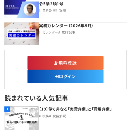
令5条2項1号
無料記事
論壇
実務カレンダー（2026年9月）
カレンダー
無料記事
無料登録
ログイン
読まれている人気記事
［19］似て非なる「実費弁償」と「費用弁償」
1
税務
税務解説