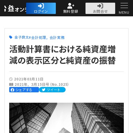
公益・一般法人オ
ログイン
無料登録
お問合せ
MENU
初めての方へ
金子良太
会計処理
会計実務
活動計算書における純資産増
減の表示区分と純資産の振替
人気記事
2021年03月11日
2021年
３月15日号（No.1025）
法人運営
シェアする
ツイート
法人運営
会計・税務
理事会
会計・税務
労務
評議員会・社員総会
定期提出書類
労務
法務