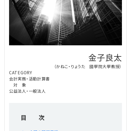
理事・監事
会計処理
労務管理
法務
経営
評議員
寄附
給与計算
利益相反取引
経営
連載
登記関連
税務
法改正-労務
個人情報
資産運用
連載
【連載】公益法人制度のリアル
無料記事
金子良太
定款関連
インボイス
法改正-法務
IT
論壇
【連載】これからの時代の資産運用
（かねこ・りょうた 國學院大學教授）
CATEGORY
公益・一般法人オンラインとは
法改正-法人運営
電子帳簿保存法
カレンダー
【連載】採用・定着・育成のための人事戦略
会計実務・活動計算書
対 象
登録案内
NEWS・TOPIC・特報
【連載】事例に学ぶ立入検査で想定される指摘事項
公益法人・一般法人
専門誌一覧
【連載】オピニオンリーダーのnote
【連載】シェアコモン200インタビュー
目 次
お問合せ
【連載】会計相談室
【連載】シェアコモン200 誌上相談室