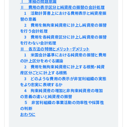
Ⅰ 本稿の問題意識
プライバシーポリシー
【連載】公益法人運営実務の処方箋
【連載】実務と税務のポイント
Ⅱ 費用の表示区分と純資産の振替の会計処理
1 活動計算書上における費用表示と純資産振
替の意義
【連載】公益法人会計検定試験一問一答
【連載】事務局だよりPLUS
2 費用を無拘束純資産に計上し純資産の振替
を行う会計処理
【連載】公益法人のための「新公益信託」活用戦略
【連載】テーマで紐解く逆引きガイドライン
3 費用を各純資産区分に計上し純資産の振替
を行わない会計処理
Ⅲ 各方法の特徴とメリット・デメリット
【連載】悩みと向き合う経営学
1 米国会計基準における純資産の振替と費用
の計上区分をめぐる議論
【連載】非営利法人AtoZei
2 費用を無拘束純資産に計上する根拠・純資
産区分ごとに計上する根拠
【連載】労務管理の歩き方
3 どのような費用の表示が非営利組織の実態
をより忠実に表現するか
4 拘束純資産の増加と非拘束純資産の増加
【連載】AI活用のすすめ
の意義の違いと純資産の振替
５ 非営利組織の事業活動の効率性や採算性
【連載】IT実務一問一答
の判断
おわりに