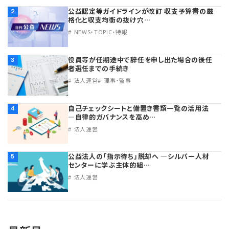
公益認定等ガイドラインが改訂 収支予算書の厳
2
格化と収支均衡の抜け穴…
NEWS・TOPIC・特報
役員等が任期途中で辞任を申し出た場合の後任
3
者選任までの手続き
法人運営
理事・監事
自己チェックシートと備置き書類一覧の活用法
4
―自律的ガバナンスを高め…
法人運営
公益法人の「指示待ち」脱却へ ―シルバー人材
5
センターに学ぶ主体的組…
法人運営