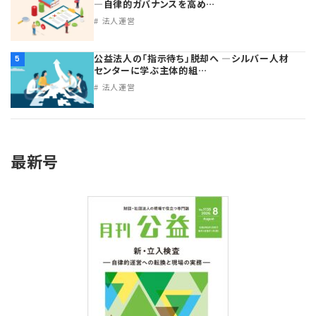
―自律的ガバナンスを高め…
法人運営
公益法人の「指示待ち」脱却へ ―シルバー人材
5
センターに学ぶ主体的組…
法人運営
最新号