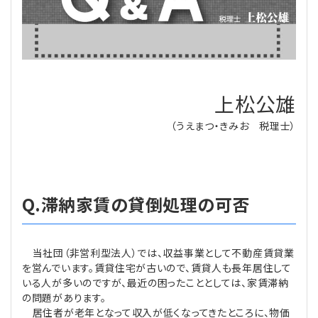
理事・監事
会計処理
労務管理
法務
経営
評議員
寄附
給与計算
利益相反取引
経営
連載
上松公雄
登記関連
税務
法改正-労務
個人情報
資産運用
連載
【連載】公益法人制度のリアル
無料記事
（うえまつ・きみお 税理士）
定款関連
インボイス
法改正-法務
IT
論壇
【連載】これからの時代の資産運用
公益・一般法人オンラインとは
法改正-法人運営
電子帳簿保存法
カレンダー
【連載】採用・定着・育成のための人事戦略
Q.滞納家賃の貸倒処理の可否
登録案内
NEWS・TOPIC・特報
【連載】事例に学ぶ立入検査で想定される指摘事項
当社団（非営利型法人）では、収益事業として不動産賃貸業
専門誌一覧
【連載】オピニオンリーダーのnote
【連載】シェアコモン200インタビュー
を営んでいます。賃貸住宅が古いので、賃貸人も長年居住して
いる人が多いのですが、最近の困ったこととしては、家賃滞納
お問合せ
【連載】会計相談室
【連載】シェアコモン200 誌上相談室
の問題があります。
居住者が老年となって収入が低くなってきたところに、物価