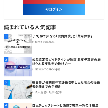
ログイン
読まれている人気記事
［19］似て非なる「実費弁償」と「費用弁償」
1
税務
税務解説
公益認定等ガイドラインが改訂 収支予算書の厳
2
格化と収支均衡の抜け穴…
NEWS・TOPIC・特報
役員等が任期途中で辞任を申し出た場合の後任
3
者選任までの手続き
法人運営
理事・監事
自己チェックシートと備置き書類一覧の活用法
4