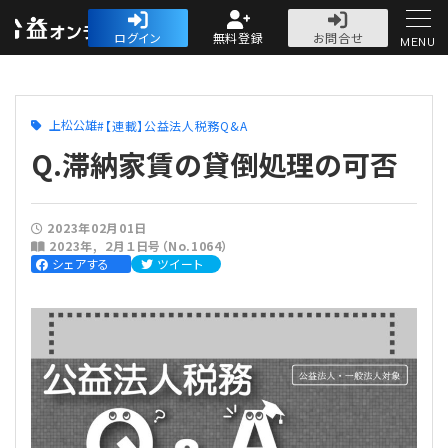
公益・一般法人オ
ログイン
無料登録
お問合せ
MENU
初めての方へ
上松公雄
【連載】公益法人税務Q&A
Q.滞納家賃の貸倒処理の可否
2023年02月01日
人気記事
2023年
２月１日号（No.1064）
シェアする
ツイート
法人運営
法人運営
会計・税務
理事会
会計・税務
労務
評議員会・社員総会
定期提出書類
労務
法務