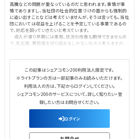
高騰などの問題が重なっているのだと思われます。事情が事
プライバシーポリシー
【連載】公益法人運営実務の処方箋
【連載】実務と税務のポイント
情でありますし、当社団の社会的位置づけの面からも強制的
に追い出すことなどは考えていませんが、そうは言っても、当社
【連載】公益法人会計検定試験一問一答
【連載】事務局だよりPLUS
団においては収益を上げることを予定している事業であるの
で、対応を図っていきたいと考えています。
収入が滞り早期には事態、状況の改善も期待できませんの
【連載】公益法人のための「新公益信託」活用戦略
【連載】テーマで紐解く逆引きガイドライン
で、支出面、費用面を切り詰めるしかないものと考えますが、
税金の
【連載】悩みと向き合う経営学
【連載】非営利法人AtoZei
この記事はシェアコモン200利用法人限定です。
※ライトプランの方は一部記事のみお読みいただけます。
【連載】労務管理の歩き方
利用法人の方は、下記からログインしてください。
シェアコモン200のサービスについて、詳しく知りたい・登
【連載】AI活用のすすめ
録したい方はお問合せください。
【連載】IT実務一問一答
ログイン
お問合せ