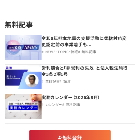
無料記事
令和8年熊本地震の支援活動に柔軟対応変
更認定前の事業着手も...
NEWS・TOPIC・特報
無料記事
営利競合と｢非営利の失敗｣と法人税法施行
令5条2項1号
無料記事
論壇
実務カレンダー（2026年9月）
カレンダー
無料記事
無料登録