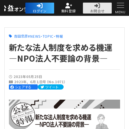
公益・一般法人オ
ログイン
無料登録
お問合せ
MENU
初めての方へ
吉田忠彦
NEWS・TOPIC・特報
新たな法人制度を求める機運
―NPO法人不要論の背景―
人気記事
2023年05月25日
2023年
６月１日号（No.1071）
法人運営
シェアする
ツイート
法人運営
会計・税務
理事会
会計・税務
労務
評議員会・社員総会
定期提出書類
労務
法務