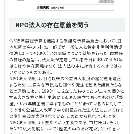
理事・監事
会計処理
労務管理
法務
経営
NPO法人の存在意義を問う
評議員
寄附
給与計算
利益相反取引
経営
連載
令和5年度総予算を議論する衆議院予算委員会において、日
登記関連
税務
法改正-労務
個人情報
資産運用
連載
【連載】公益法人制度のリアル
無料記事
本維新の会の市村浩一郎氏が一般法人と特定非営利活動促
進法（以下NPO法人）との関係について質疑を行った。市村氏
の質疑の趣旨は、法人法が定着している今日においてNPO法
定款関連
インボイス
法改正-法務
IT
論壇
【連載】これからの時代の資産運用
はもはや存在意義はなく、法人法の中に統合するべきではな
いかというものである。
公益・一般法人オンラインとは
法改正-法人運営
電子帳簿保存法
カレンダー
【連載】採用・定着・育成のための人事戦略
NPO法人制度は、明治以来の公益法人制度の諸問題を是正
するために、様々な市民活動団体や党派を超えた議員たちな
どの運動によって1998年に成立したものであった。その目的と
登録案内
NEWS・TOPIC・特報
【連載】事例に学ぶ立入検査で想定される指摘事項
する大きな柱が準則主義による法人設立であったものが、「認
証」という準則主義に準ずるものにとどまっているのに対して、
専門誌一覧
【連載】オピニオンリーダーのnote
【連載】シェアコモン200インタビュー
その後の公益法人改革の中で創設された法人法においてはそ
の準則主義が実現されている。この点から見れば、もはや
NPO法人制度は不要だという主張である。市村氏は、そうし
お問合せ
【連載】会計相談室
【連載】シェアコモン200 誌上相談室
たNPO法人制度について「歴史の中のあだ花だ」という言い