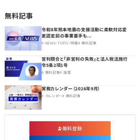
無料記事
令和8年熊本地震の支援活動に柔軟対応変
更認定前の事業着手も...
NEWS・TOPIC・特報
無料記事
営利競合と｢非営利の失敗｣と法人税法施行
令5条2項1号
無料記事
論壇
実務カレンダー（2026年9月）
カレンダー
無料記事
無料登録