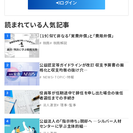
ログイン
読まれている人気記事
［19］似て非なる「実費弁償」と「費用弁償」
1
税務
税務解説
公益認定等ガイドラインが改訂 収支予算書の厳
2
格化と収支均衡の抜け穴…
NEWS・TOPIC・特報
役員等が任期途中で辞任を申し出た場合の後任
3
者選任までの手続き
法人運営
理事・監事
公益法人の「指示待ち」脱却へ ―シルバー人材
4
センターに学ぶ主体的組…
法人運営