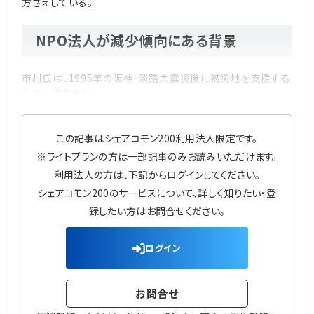
方さえしている。
プライバシーポリシー
【連載】公益法人運営実務の処方箋
【連載】実務と税務のポイント
NPO法人が減少傾向にある背景
【連載】公益法人会計検定試験一問一答
【連載】事務局だよりPLUS
市村氏は、1995年の阪神・淡路大震災後に被災地を支援する
【連載】公益法人のための「新公益信託」活用戦略
【連載】テーマで紐解く逆引きガイドライン
ために設立され
【連載】悩みと向き合う経営学
この記事はシェアコモン200利用法人限定です。
※ライトプランの方は一部記事のみお読みいただけます。
【連載】非営利法人AtoZei
利用法人の方は、下記からログインしてください。
シェアコモン200のサービスについて、詳しく知りたい・登
【連載】労務管理の歩き方
録したい方はお問合せください。
【連載】AI活用のすすめ
ログイン
【連載】IT実務一問一答
お問合せ