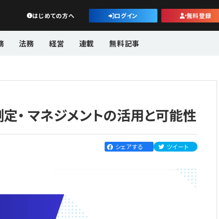
公益・一般法人オンライン
はじめての方へ
ログイン
無料登録
務
法務
経営
連載
無料記事
定・ マネジメントの活用と可能性
）
シェアする
ツイート