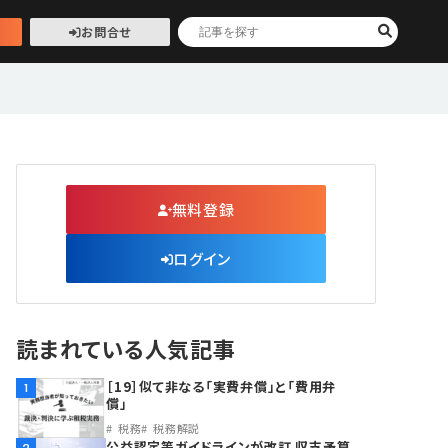
お問合せ
無料登録
ログイン
読まれている人気記事
［19］似て非なる「実費弁償」と「費用弁
1
償」
税務
税務解説
公益認定等ガイドラインが改訂 収支予算