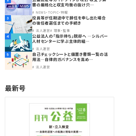
2
書の厳格化と収支均衡の抜け穴…
NEWS・TOPIC・特報
役員等が任期途中で辞任を申し出た場合
3
の後任者選任までの手続き
法人運営
理事・監事
公益法人の「指示待ち」脱却へ ―シルバー
4
人材センターに学ぶ主体的組…
法人運営
自己チェックシートと備置き書類一覧の活
5
用法―自律的ガバナンスを高め…
法人運営
最新号