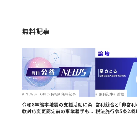
無料記事
NEWS・TOPIC・特報
無料記事
無料記事
論壇
令和8年熊本地震の支援活動に柔
営利競合と｢非営利
軟対応変更認定前の事業着手も...
税法施行令5条2項