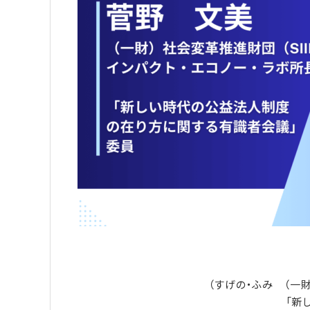
（すげの・ふみ （一財
「新