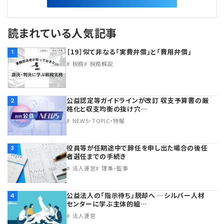
読まれている人気記事
［19］似て非なる「実費弁償」と「費用弁償」
1
税務
税務解説
公益認定等ガイドラインが改訂 収支予算書の厳
2
格化と収支均衡の抜け穴…
NEWS・TOPIC・特報
役員等が任期途中で辞任を申し出た場合の後任
3
者選任までの手続き
法人運営
理事・監事
公益法人の「指示待ち」脱却へ ―シルバー人材
4
センターに学ぶ主体的組…
法人運営