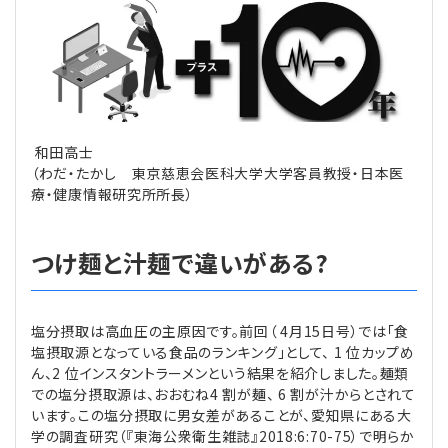
理事・監事
会計処理
労務管理
法務
経営
評議員
寄附
給与計算
利益相反取引
経営
連載
和田高士
登記関連
税務
法改正-労務
個人情報
資産運用
連載
【連載】公益法人制度のリアル
無料記事
（わだ・たかし 東京慈恵会医科大学大学客員教授・日本医
療・健康情報研究所所長）
定款関連
インボイス
法改正-法務
IT
論壇
【連載】これからの時代の資産運用
つけ麺と汁麺で違いがある?
公益・一般法人オンラインとは
法改正-法人運営
電子帳簿保存法
カレンダー
【連載】採用・定着・育成のための人事戦略
登録案内
NEWS・TOPIC・特報
【連載】事例に学ぶ立入検査で想定される指摘事項
塩分摂取は高血圧の主原因です。前回（ 4月15日号）では「食
塩摂取源となっている食品のランキング」として、 1 位カップめ
専門誌一覧
【連載】オピニオンリーダーのnote
【連載】シェアコモン200インタビュー
ん、2 位インスタントラーメンという結果を紹介しました。麺類
での塩分摂取源は、おおむね4 割が麺、 6 割が汁からとされて
お問合せ
【連載】会計相談室
【連載】シェアコモン200 誌上相談室
います。この塩分摂取に男女差があることが、愛知県にある大
学の調査研究（『東海公衆衛生雑誌』2018:6:70-75）で明らか