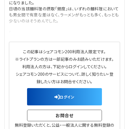
になりました。
プライバシーポリシー
【連載】公益法人運営実務の処方箋
【連載】実務と税務のポイント
日頃の当該麺料理の摂取「頻度」は、いずれの麺料理において
も男女間で有意な差はなく、ラーメンがもっとも多く、もっとも
【連載】公益法人会計検定試験一問一答
【連載】事務局だよりPLUS
少ないのはそうめんでした。
「
【連載】公益法人のための「新公益信託」活用戦略
【連載】テーマで紐解く逆引きガイドライン
【連載】悩みと向き合う経営学
この記事はシェアコモン200利用法人限定です。
※ライトプランの方は一部記事のみお読みいただけます。
【連載】非営利法人AtoZei
利用法人の方は、下記からログインしてください。
シェアコモン200のサービスについて、詳しく知りたい・登
【連載】労務管理の歩き方
録したい方はお問合せください。
【連載】AI活用のすすめ
ログイン
【連載】IT実務一問一答
お問合せ
無料登録いただくと、公益・一般法人に関する無料登録の