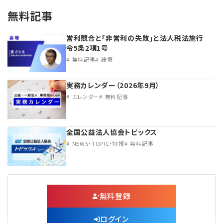
無料記事
営利競合と｢非営利の失敗｣と法人税法施行
令5条2項1号
無料記事
論壇
実務カレンダー（2026年9月）
カレンダー
無料記事
全国公益法人協会トピックス
NEWS・TOPIC・特報
無料記事
無料登録
ログイン