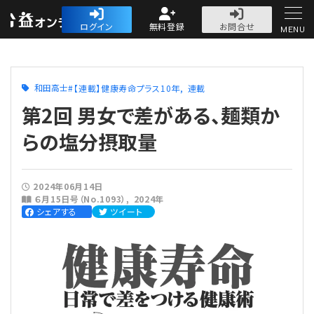
公益・一般法人オ
ログイン
無料登録
お問合せ
MENU
初めての方へ
和田高士
【連載】健康寿命プラス10年
連載
第2回 男女で差がある、麺類か
らの塩分摂取量
人気記事
2024年06月14日
６月15日号（No.1093）
2024年
法人運営
シェアする
ツイート
法人運営
会計・税務
理事会
会計・税務
労務
評議員会・社員総会
定期提出書類
労務
法務