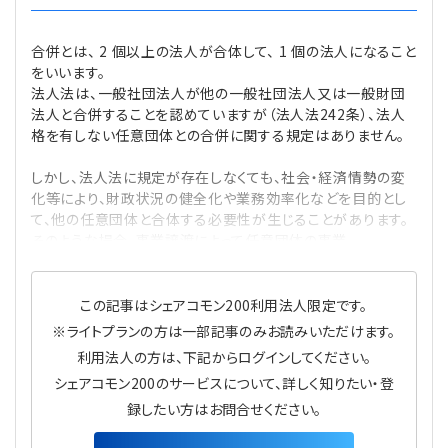
プライバシーポリシー
【連載】公益法人運営実務の処方箋
【連載】実務と税務のポイント
合併とは、 2 個以上の法人が合体して、 1 個の法人になること
【連載】公益法人会計検定試験一問一答
【連載】事務局だよりPLUS
をいいます。
法人法は、一般社団法人が他の一般社団法人又は一般財団
法人と合併することを認めていますが（法人法242条）、法人
【連載】公益法人のための「新公益信託」活用戦略
【連載】テーマで紐解く逆引きガイドライン
格を有しない任意団体との合併に関する規定はありません。
【連載】悩みと向き合う経営学
しかし、法人法に規定が存在しなくても、社会・経済情勢の変
化等により、財政状況の健全化や業務効率化などを目的とし
て、他の任意団体と合体する必要性が生じることがあります。
【連載】非営利法人AtoZei
そのような場合、事業譲渡によって任意団体の事業
【連載】労務管理の歩き方
この記事はシェアコモン200利用法人限定です。
【連載】AI活用のすすめ
※ライトプランの方は一部記事のみお読みいただけます。
利用法人の方は、下記からログインしてください。
【連載】IT実務一問一答
シェアコモン200のサービスについて、詳しく知りたい・登
録したい方はお問合せください。