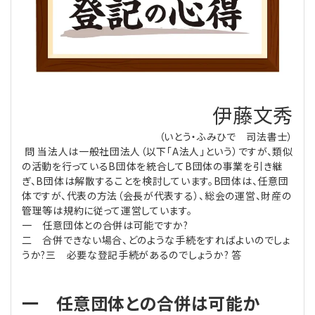
理事・監事
会計処理
労務管理
法務
経営
評議員
寄附
給与計算
利益相反取引
経営
連載
登記関連
税務
法改正-労務
個人情報
資産運用
連載
【連載】公益法人制度のリアル
伊藤文秀
無料記事
（いとう・ふみひで 司法書士）
定款関連
インボイス
法改正-法務
IT
論壇
【連載】これからの時代の資産運用
問 当法人は一般社団法人（以下「A法人」という）ですが、類似
の活動を行っているB団体を統合してB団体の事業を引き継
公益・一般法人オンラインとは
法改正-法人運営
電子帳簿保存法
カレンダー
【連載】採用・定着・育成のための人事戦略
ぎ、B団体は解散することを検討しています。B団体は、任意団
体ですが、代表の方法（会長が代表する）、総会の運営、財産の
管理等は規約に従って運営しています。
登録案内
NEWS・TOPIC・特報
【連載】事例に学ぶ立入検査で想定される指摘事項
一 任意団体との合併は可能ですか?
二 合併できない場合、どのような手続をすればよいのでしょ
専門誌一覧
【連載】オピニオンリーダーのnote
【連載】シェアコモン200インタビュー
うか?三 必要な登記手続があるのでしょうか? 答
お問合せ
【連載】会計相談室
【連載】シェアコモン200 誌上相談室
一 任意団体との合併は可能か