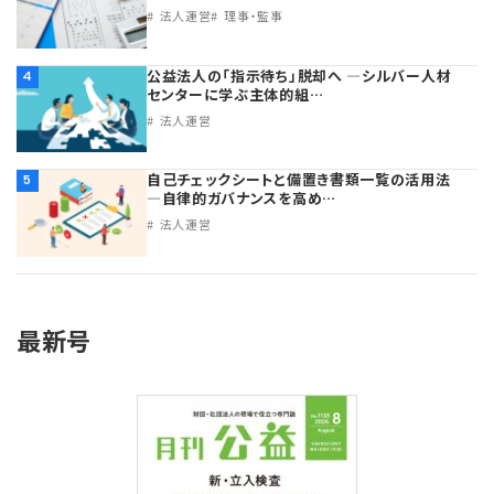
法人運営
理事・監事
公益法人の「指示待ち」脱却へ ―シルバー人材
4
センターに学ぶ主体的組…
法人運営
自己チェックシートと備置き書類一覧の活用法
5
―自律的ガバナンスを高め…
法人運営
最新号