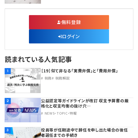
無料登録
ログイン
読まれている人気記事
［19］似て非なる「実費弁償」と「費用弁償」
1
税務
税務解説
公益認定等ガイドラインが改訂 収支予算書の厳
2
格化と収支均衡の抜け穴…
NEWS・TOPIC・特報
役員等が任期途中で辞任を申し出た場合の後任
3
者選任までの手続き