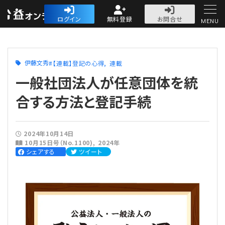
公益・一般法人オ
ログイン
無料登録
お問合せ
MENU
初めての方へ
伊藤文秀
【連載】登記の心得
連載
一般社団法人が任意団体を統
合する方法と登記手続
人気記事
2024年10月14日
10月15日号（No.1100)
2024年
法人運営
シェアする
ツイート
法人運営
会計・税務
理事会
会計・税務
労務
評議員会・社員総会
定期提出書類
労務
法務