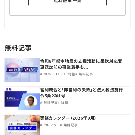
無料記事一覧
無料記事
令和8年熊本地震の支援活動に柔軟対応変
更認定前の事業着手も...
NEWS・TOPIC・特報
無料記事
営利競合と｢非営利の失敗｣と法人税法施行
令5条2項1号
無料記事
論壇
実務カレンダー（2026年9月）
カレンダー
無料記事