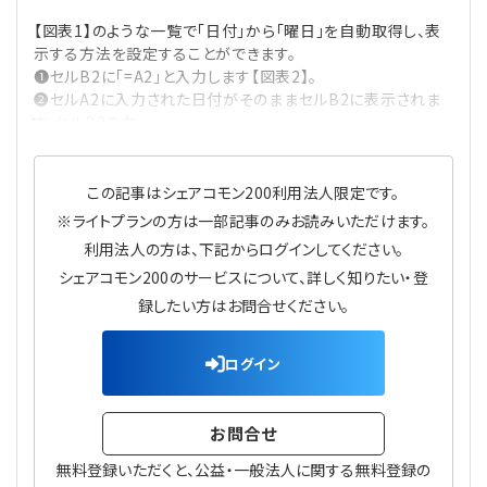
プライバシーポリシー
【連載】公益法人運営実務の処方箋
【連載】実務と税務のポイント
【図表1】のような一覧で「日付」から「曜日」を自動取得し、表
示する方法を設定することができます。
【連載】公益法人会計検定試験一問一答
【連載】事務局だよりPLUS
❶セルB2に「=A2」と入力します【図表2】。
❷セルA2に入力された日付がそのままセルB2に表示されま
す。セルB2の右
【連載】公益法人のための「新公益信託」活用戦略
【連載】テーマで紐解く逆引きガイドライン
【連載】悩みと向き合う経営学
この記事はシェアコモン200利用法人限定です。
※ライトプランの方は一部記事のみお読みいただけます。
【連載】非営利法人AtoZei
利用法人の方は、下記からログインしてください。
シェアコモン200のサービスについて、詳しく知りたい・登
【連載】労務管理の歩き方
録したい方はお問合せください。
【連載】AI活用のすすめ
ログイン
【連載】IT実務一問一答
お問合せ
無料登録いただくと、公益・一般法人に関する無料登録の