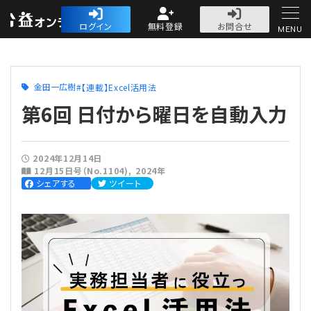
公益・一般法人オ
ログイン
無料登録
お問合せ
MENU
初めての方へ
金田一広樹
【連載】Excel活用法
第6回 日付から曜日を自動入力
2024年12月14日
人気記事
12月15日号（No.1104)
2024年
シェアする
ツイート
法人運営
法人運営
会計・税務
理事会
会計・税務
労務
評議員会・社員総会
定期提出書類
労務
法務