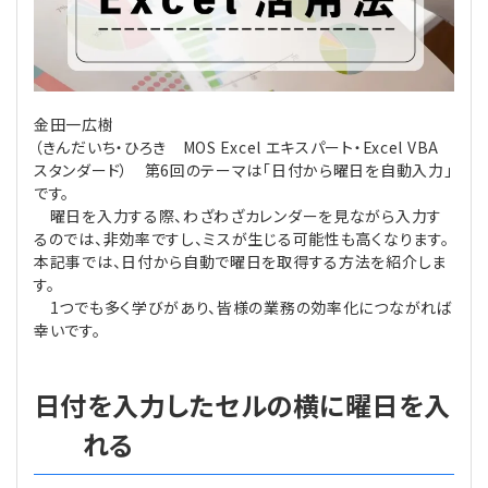
理事・監事
会計処理
労務管理
法務
経営
評議員
寄附
給与計算
利益相反取引
経営
連載
金田一広樹
（きんだいち・ひろき MOS Excel エキスパート・Excel VBA
登記関連
税務
法改正-労務
個人情報
資産運用
連載
【連載】公益法人制度のリアル
無料記事
スタンダード） 第6回のテーマは「日付から曜日を自動入力」
です。
曜日を入力する際、わざわざカレンダーを見ながら入力す
定款関連
インボイス
法改正-法務
IT
論壇
【連載】これからの時代の資産運用
るのでは、非効率ですし、ミスが生じる可能性も高くなります。
本記事では、日付から自動で曜日を取得する方法を紹介しま
公益・一般法人オンラインとは
法改正-法人運営
電子帳簿保存法
カレンダー
【連載】採用・定着・育成のための人事戦略
す。
1つでも多く学びがあり、皆様の業務の効率化につながれば
幸いです。
登録案内
NEWS・TOPIC・特報
【連載】事例に学ぶ立入検査で想定される指摘事項
専門誌一覧
【連載】オピニオンリーダーのnote
【連載】シェアコモン200インタビュー
日付を入力したセルの横に曜日を入
れる
お問合せ
【連載】会計相談室
【連載】シェアコモン200 誌上相談室