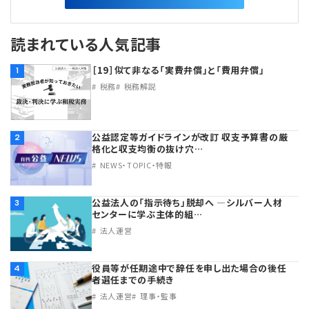
読まれている人気記事
［19］似て非なる「実費弁償」と「費用弁償」
1
税務
税務解説
公益認定等ガイドラインが改訂 収支予算書の厳
2
格化と収支均衡の抜け穴…
NEWS・TOPIC・特報
公益法人の「指示待ち」脱却へ ―シルバー人材
3
センターに学ぶ主体的組…
法人運営
役員等が任期途中で辞任を申し出た場合の後任
4
者選任までの手続き
法人運営
理事・監事