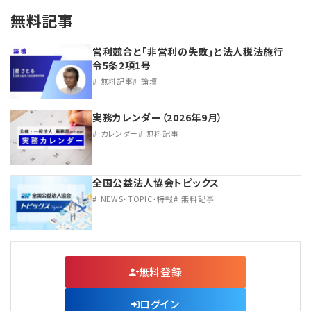
無料記事
営利競合と｢非営利の失敗｣と法人税法施行
令5条2項1号
無料記事
論壇
実務カレンダー（2026年9月）
カレンダー
無料記事
全国公益法人協会トピックス
NEWS・TOPIC・特報
無料記事
無料登録
ログイン