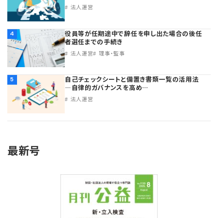
法人運営
役員等が任期途中で辞任を申し出た場合の後任
4
者選任までの手続き
法人運営
理事・監事
自己チェックシートと備置き書類一覧の活用法
5
―自律的ガバナンスを高め…
法人運営
最新号