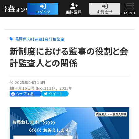
公益・一般法人オ
ログイン
無料登録
お問合せ
MENU
初めての方へ
亀岡保夫
【連載】会計相談室
新制度における監事の役割と会
計監査人との関係
人気記事
2025年04月14日
４月15日号（No.1111）
2025年
法人運営
シェアする
ツイート
法人運営
会計・税務
理事会
会計・税務
労務
評議員会・社員総会
定期提出書類
労務
法務