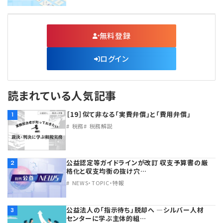
無料登録
ログイン
読まれている人気記事
［19］似て非なる「実費弁償」と「費用弁償」
1
税務
税務解説
公益認定等ガイドラインが改訂 収支予算書の厳
2
格化と収支均衡の抜け穴…
NEWS・TOPIC・特報
公益法人の「指示待ち」脱却へ ―シルバー人材
3
センターに学ぶ主体的組…