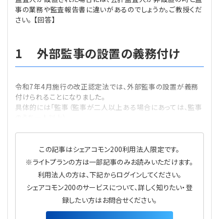
プライバシーポリシー
【連載】公益法人運営実務の処方箋
【連載】実務と税務のポイント
事の業務や監査報告書に違いがあるのでしょうか。ご教授くだ
さい。 【回答】
【連載】公益法人会計検定試験一問一答
【連載】事務局だよりPLUS
1 外部監事の設置の義務付け
【連載】公益法人のための「新公益信託」活用戦略
【連載】テーマで紐解く逆引きガイドライン
【連載】悩みと向き合う経営学
令和7年4月施行の改正認定法では、外部監事の設置が義務
付けられることになりました。
具体的には「監事（監事が二人以上ある場合にあっては、監事
【連載】非営利法人AtoZei
のうち一人以上）
【連載】労務管理の歩き方
この記事はシェアコモン200利用法人限定です。
【連載】AI活用のすすめ
※ライトプランの方は一部記事のみお読みいただけます。
利用法人の方は、下記からログインしてください。
【連載】IT実務一問一答
シェアコモン200のサービスについて、詳しく知りたい・登
録したい方はお問合せください。