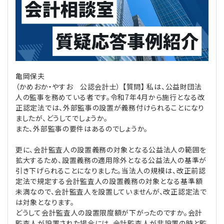
理事・監事
会計処理
労務管理
法務
経営
評議員
寄附
給与計算
利益相反取引
経営
連載
亀岡保夫
登記関連
税務
法改正-労務
個人情報
資産運用
連載
【連載】公益法人制度のリアル
無料記事
（かめおか・やすお 公認会計士） 【質問】 私は、公益財団法
人の監事を務めている者です。令和7年4月から施行となる改
定款関連
インボイス
法改正-法務
IT
論壇
【連載】これからの時代の資産運用
正認定法では、外部監事の設置が義務付けられることになり
ましたが、どうしてでしょうか。
公益・一般法人オンラインとは
法改正-法人運営
電子帳簿保存法
カレンダー
【連載】採用・定着・育成のための人事戦略
また、外部監事の要件はあるのでしょうか。
更に、会計監査人の設置義務の対象となる公益法人の範囲を
登録案内
NEWS・TOPIC・特報
【連載】事例に学ぶ立入検査で想定される指摘事項
拡大するため、設置義務の適用除外となる公益法人の基準が
引き下げられることになりました。当法人の規模は、改正前認
専門誌一覧
【連載】オピニオンリーダーのnote
【連載】シェアコモン200インタビュー
定法で規定する会計監査人の設置義務の対象となる基準額
未満なので、会計監査人を設置していませんが、改正認定法で
は対象となります。
お問合せ
【連載】会計相談室
【連載】シェアコモン200 誌上相談室
どうして会計監査人の設置限度額が下がったのですか。会計
監査人が設置された場合には、会計監査人が非設置の時と監