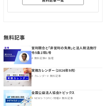
無料記事一覧
無料記事
営利競合と｢非営利の失敗｣と法人税法施行
令5条2項1号
無料記事
論壇
実務カレンダー（2026年9月）
カレンダー
無料記事
全国公益法人協会トピックス
NEWS・TOPIC・特報
無料記事