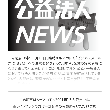
理事・監事
会計処理
労務管理
法務
経営
評議員
寄附
給与計算
利益相反取引
経営
連載
登記関連
税務
法改正-労務
個人情報
資産運用
連載
【連載】公益法人制度のリアル
無料記事
定款関連
インボイス
法改正-法務
IT
論壇
【連載】これからの時代の資産運用
内閣府は本年1月13日、臨時メルマガにて「ビジネスメール
公益・一般法人オンラインとは
法改正-法人運営
電子帳簿保存法
カレンダー
【連載】採用・定着・育成のための人事戦略
詐欺（BEC）」への注意喚起を行った。昨今、企業の経営者等に
なりすまして入金を促す手口が増加しており、公益・一般法人
においても法人関係者が標的とされた事案が確認されている
登録案内
NEWS・TOPIC・特報
【連載】事例に学ぶ立入検査で想定される指摘事項
という。内閣府は、警察庁のWebサイト等を参照し、不審なメ
ールに注意する
専門誌一覧
【連載】オピニオンリーダーのnote
【連載】シェアコモン200インタビュー
この記事はシェアコモン200利用法人限定です。
お問合せ
【連載】会計相談室
【連載】シェアコモン200 誌上相談室
※ライトプランの方は一部記事のみお読みいただけます。