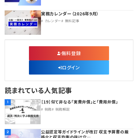
実務カレンダー（2026年9月）
カレンダー
無料記事
無料登録
ログイン
読まれている人気記事
［19］似て非なる「実費弁償」と「費用弁償」
1
税務
税務解説
公益認定等ガイドラインが改訂 収支予算書の厳
2
格化と収支均衡の抜け穴…