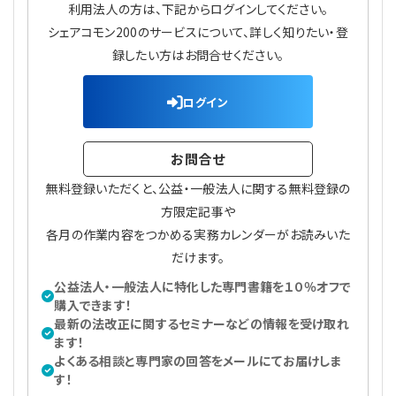
利用法人の方は、下記からログインしてください。
プライバシーポリシー
【連載】公益法人運営実務の処方箋
【連載】実務と税務のポイント
シェアコモン200のサービスについて、詳しく知りたい・登
録したい方はお問合せください。
【連載】公益法人会計検定試験一問一答
【連載】事務局だよりPLUS
ログイン
【連載】公益法人のための「新公益信託」活用戦略
【連載】テーマで紐解く逆引きガイドライン
【連載】悩みと向き合う経営学
お問合せ
無料登録いただくと、公益・一般法人に関する無料登録の
【連載】非営利法人AtoZei
方限定記事や
各月の作業内容をつかめる実務カレンダーがお読みいた
【連載】労務管理の歩き方
だけます。
公益法人・一般法人に特化した専門書籍を１０％オフで
【連載】AI活用のすすめ
購入できます！
最新の法改正に関するセミナーなどの情報を受け取れ
【連載】IT実務一問一答
ます！
よくある相談と専門家の回答をメールにてお届けしま
す！