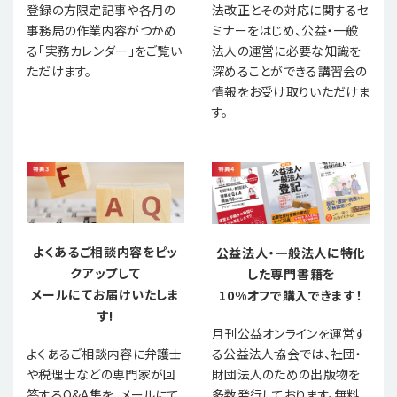
登録の方限定記事や各月の
法改正とその対応に関するセ
事務局の作業内容がつかめ
ミナーをはじめ、公益・一般
る「実務カレンダー」をご覧い
法人の運営に必要な知識を
ただけます。
深めることができる講習会の
情報をお受け取りいただけま
す。
よくあるご相談内容をピッ
公益法人・一般法人に特化
クアップして
した専門書籍を
メールにてお届けいたしま
10%オフで購入できます！
す!
月刊公益オンラインを運営す
る公益法人協会では、社団・
よくあるご相談内容に弁護士
財団法人のための出版物を
や税理士などの専門家が回
多数発行しております。無料
答するQ&A集を、メールにて