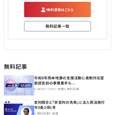
無料登録はこちら
無料記事一覧
無料記事
令和8年熊本地震の支援活動に柔軟対応変
更認定前の事業着手も...
NEWS・TOPIC・特報
無料記事
営利競合と｢非営利の失敗｣と法人税法施行
令5条2項1号
無料記事
論壇