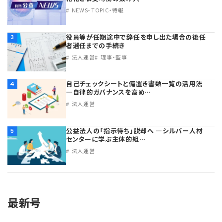
NEWS・TOPIC・特報
役員等が任期途中で辞任を申し出た場合の後任
3
者選任までの手続き
法人運営
理事・監事
自己チェックシートと備置き書類一覧の活用法
4
―自律的ガバナンスを高め…
法人運営
公益法人の「指示待ち」脱却へ ―シルバー人材
5
センターに学ぶ主体的組…
法人運営
最新号