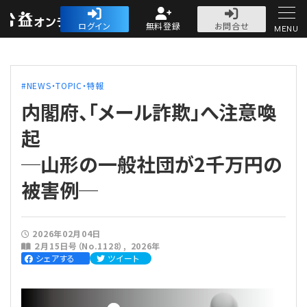
公益・一般法人オ
ログイン
無料登録
お問合せ
MENU
初めての方へ
NEWS・TOPIC・特報
内閣府、「メール詐欺」へ注意喚
起
─山形の一般社団が2千万円の
人気記事
被害例─
法人運営
法人運営
会計・税務
2026年02月04日
２月15日号（No.1128）
2026年
シェアする
ツイート
理事会
会計・税務
労務
評議員会・社員総会
定期提出書類
労務
法務