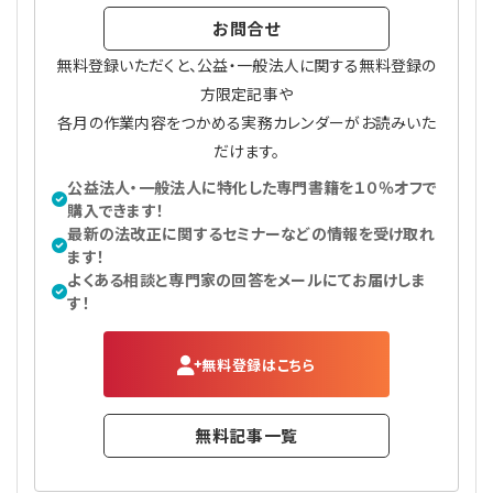
プライバシーポリシー
【連載】公益法人運営実務の処方箋
【連載】実務と税務のポイント
お問合せ
無料登録いただくと、公益・一般法人に関する無料登録の
【連載】公益法人会計検定試験一問一答
【連載】事務局だよりPLUS
方限定記事や
各月の作業内容をつかめる実務カレンダーがお読みいた
【連載】公益法人のための「新公益信託」活用戦略
【連載】テーマで紐解く逆引きガイドライン
だけます。
公益法人・一般法人に特化した専門書籍を１０％オフで
【連載】悩みと向き合う経営学
購入できます！
最新の法改正に関するセミナーなどの情報を受け取れ
【連載】非営利法人AtoZei
ます！
よくある相談と専門家の回答をメールにてお届けしま
す！
【連載】労務管理の歩き方
【連載】AI活用のすすめ
無料登録はこちら
【連載】IT実務一問一答
無料記事一覧