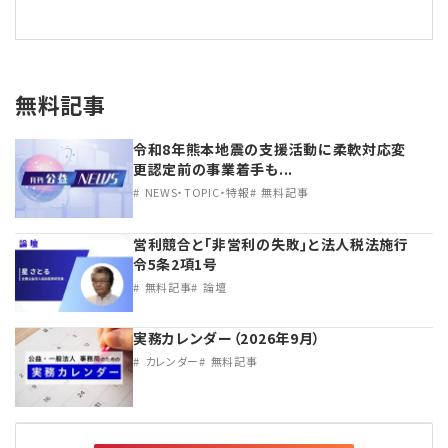
無料記事
令和8年熊本地震の支援活動に柔軟対応変
更認定前の事業着手も...
NEWS・TOPIC・特報
無料記事
営利競合と｢非営利の失敗｣と法人税法施行
令5条2項1号
無料記事
論壇
実務カレンダー（2026年9月）
カレンダー
無料記事