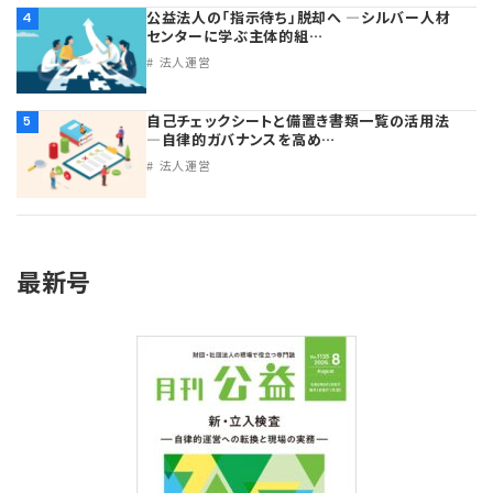
公益法人の「指示待ち」脱却へ ―シルバー人材
4
センターに学ぶ主体的組…
法人運営
自己チェックシートと備置き書類一覧の活用法
5
―自律的ガバナンスを高め…
法人運営
最新号