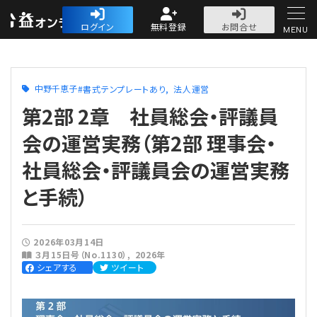
公益・一般法人オ
ログイン
無料登録
お問合せ
MENU
初めての方へ
中野千恵子
書式テンプレートあり
法人運営
第2部 2章 社員総会・評議員
会の運営実務（第2部 理事会・
社員総会・評議員会の運営実務
人気記事
と手続）
法人運営
法人運営
会計・税務
2026年03月14日
３月15日号（No.1130）
2026年
シェアする
ツイート
理事会
会計・税務
労務
評議員会・社員総会
定期提出書類
労務
法務