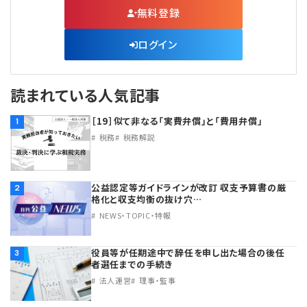
無料登録
ログイン
読まれている人気記事
［19］似て非なる「実費弁償」と「費用弁償」
1
税務
税務解説
公益認定等ガイドラインが改訂 収支予算書の厳
2
格化と収支均衡の抜け穴…
NEWS・TOPIC・特報
役員等が任期途中で辞任を申し出た場合の後任
3
者選任までの手続き
法人運営
理事・監事