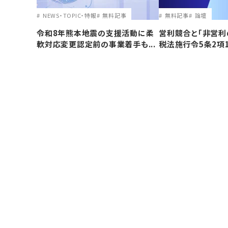
NEWS・TOPIC・特報
無料記事
無料記事
論壇
令和8年熊本地震の支援活動に柔
営利競合と｢非営利
軟対応変更認定前の事業着手も...
税法施行令5条2項