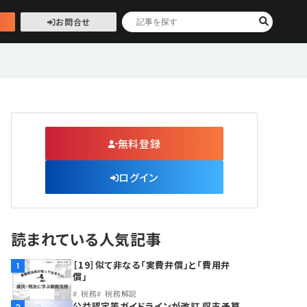
お問合せ
無料登録
ログイン
読まれている人気記事
［19］似て非なる「実費弁償」と「費用弁
1
償」
税務
税務解説
公益認定等ガイドラインが改訂 収支予算