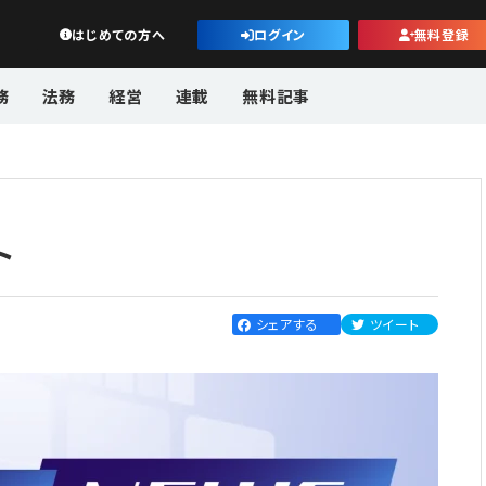
公益・一般法人オンライン
はじめての方へ
ログイン
無料登録
務
法務
経営
連載
無料記事
ト
シェアする
ツイート