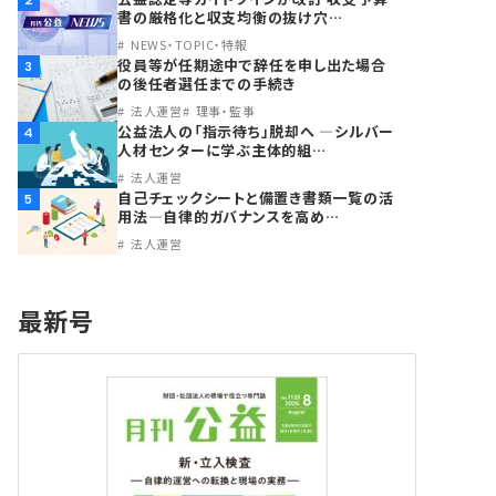
2
書の厳格化と収支均衡の抜け穴…
NEWS・TOPIC・特報
役員等が任期途中で辞任を申し出た場合
3
の後任者選任までの手続き
法人運営
理事・監事
公益法人の「指示待ち」脱却へ ―シルバー
4
人材センターに学ぶ主体的組…
法人運営
自己チェックシートと備置き書類一覧の活
5
用法―自律的ガバナンスを高め…
法人運営
最新号