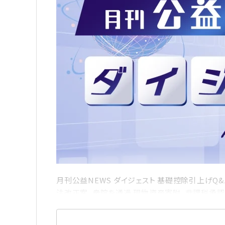
月刊公益NEWS ダイジェスト 基礎控除引上げQ
法改正案、衆院を通過 現物資産寄附、非課税承認