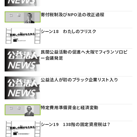
寄付税制及びNPO法の改正過程
理事・監事
会計処理
労務管理
法務
経営
評議員
寄附
給与計算
利益相反取引
経営
シーン18 わたしのフリスク
連載
登記関連
税務
法改正-労務
個人情報
資産運用
連載
民間公益活動の促進へ大阪でフィランソロピ
ー会議発足
定款関連
インボイス
法改正-法務
IT
論壇
法改正-法人運営
電子帳簿保存法
カレンダー
公益法人が初のブラック企業リスト入り
NEWS・TOPIC・特報
特定費用準備資金と経済変動
【連載】オピニオンリーダーのnote
シーン19 138階の固定資産税は？
【連載】会計相談室