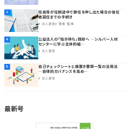
役員等が任期途中で辞任を申し出た場合の後任
3
者選任までの手続き
法人運営
理事・監事
公益法人の「指示待ち」脱却へ ―シルバー人材
4
センターに学ぶ主体的組…
法人運営
自己チェックシートと備置き書類一覧の活用法
5
―自律的ガバナンスを高め…
法人運営
最新号