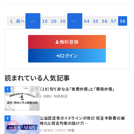
1
前へ
…
10
20
30
…
54
55
56
57
58
無料登録
ログイン
読まれている人気記事
［19］似て非なる「実費弁償」と「費用弁償」
1
税務
税務解説
公益認定等ガイドラインが改訂 収支予算書の厳
2
格化と収支均衡の抜け穴…
NEWS・TOPIC・特報