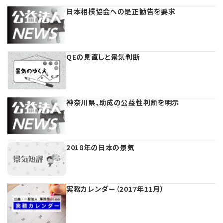
日本相撲協会への是正勧告を要求
プライバシーポリシー
【連載】実務と税務のポイント
【連載】事務局だよりPLUS
QEの見直しと景気判断
【連載】テーマで紐解く逆引きガイドライン
【連載】悩みと向き合う経営学
神奈川県、助成の公益性判断を明示
【連載】非営利法人AtoZei
2018年の日本の景気
【連載】労務管理の歩き方
【連載】AI活用のすすめ
実務カレンダー（2017年11月）
【連載】IT実務一問一答