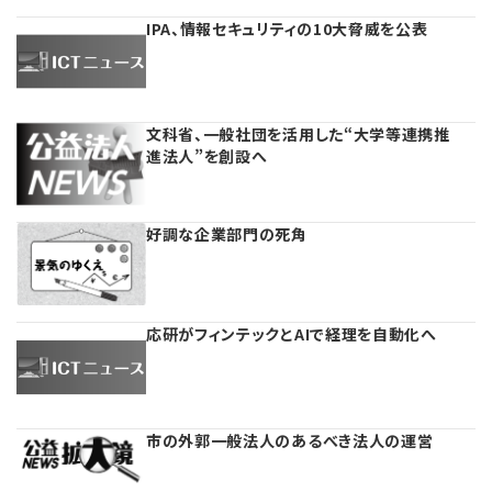
【連載】公益法人運営実務の処方箋
IPA、情報セキュリティの10大脅威を公表
【連載】公益法人会計検定試験一問一答
【連載】公益法人のための「新公益信託」活用戦略
文科省、一般社団を活用した“大学等連携推
進法人”を創設へ
【連載】公益法人制度のリアル
無料記事
好調な企業部門の死角
【連載】これからの時代の資産運用
公益・一般法人オンラインとは
【連載】採用・定着・育成のための人事戦略
応研がフィンテックとAIで経理を自動化へ
登録案内
【連載】事例に学ぶ立入検査で想定される指摘事項
専門誌一覧
【連載】シェアコモン200インタビュー
市の外郭一般法人のあるべき法人の運営
お問合せ
【連載】シェアコモン200 誌上相談室