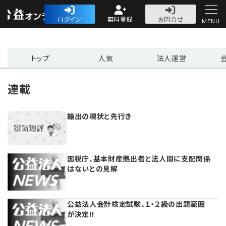
公益・一般法人オ
ログイン
無料登録
お問合せ
MENU
初めての方へ
トップ
人気
法人運営
連載
輸出の現状と先行き
人気記事
法人運営
国税庁、基本財産拠出者と法人間に支配関係
はないとの見解
法人運営
会計・税務
理事会
会計・税務
労務
公益法人会計検定試験、１・２級の出題範囲
が決定!!
評議員会・社員総会
定期提出書類
労務
法務